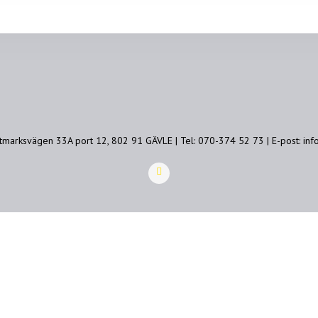
tmarksvägen 33A port 12, 802 91 GÄVLE | Tel: 070-374 52 73 | E-post: i