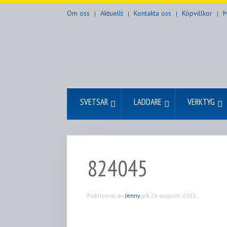
Om oss
Aktuellt
Kontakta oss
Köpvillkor
M
SVETSAR
LADDARE
VERKTYG
824045
Publicerat av
Jenny
på
26 augusti, 2015
.