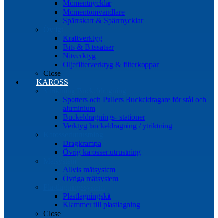
Momentnycklar
Momentomvandlare
Spärrskaft & Spärrnycklar
Övrigt
Kraftverktyg
Bits & Bitssatser
Nitverktyg
Oljefilterverktyg & filterkoppar
Close
KAROSS
Ytriktning Buckeldragning
Spotters och Pullers Buckeldragare för stål och
aluminium
Buckeldragnings- stationer
Verktyg buckeldragning / ytriktning
Karosseriutrustning
Dragkrampa
Övrig karosseriutrustning
Mätsystem
Allvis mätsystem
Övriga mätsystem
Plastlagningssystem
Plastlagningskit
Klammer till plastlagning
Close