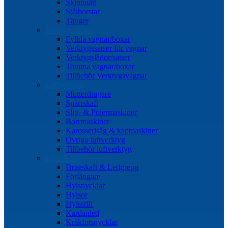
Skjutmått
Stålborstar
Tänger
Verktygssatser
Fyllda vagnar/boxar
Verktygssatser för vagnar
Verktygslådor/satser
Tomma vagnar/boxar
Tillbehör Verktygsvagnar
Luftverktyg
Mutterdragare
Spärrskaft
Slip- & Polermaskiner
Borrmaskiner
Karosserisåg & kapmaskiner
Övriga luftverktyg
Tillbehör luftverktyg
Hylsverktyg
Dragskaft & Ledgrepp
Förlängare
Hylsnycklar
Hylsor
Hylsstift
Kardanled
Kråkfotsnycklar