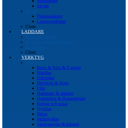
Svetstänger
Skydd
Övrigt
Plasmaskärare
Lasersvetsfräsar
Close
LADDARE
Starters/Boosters
Batteritestare och tillbehör
Konverters
Close
VERKTYG
Handverktyg
Insex & Torx & T-grepp
Bågfilar
Bräckjärn
Drivdorn & Dorn
Filar
Hammare & släggor
Huggpipor & Huggmejslar
Knivar och saxar
Nycklar
Ritsar
Skiftnycklar
Skruvmejslar & klingor