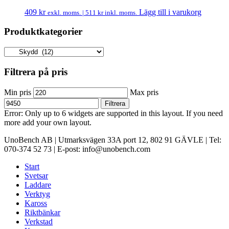
409
kr
Lägg till i varukorg
exkl. moms. |
511
kr
inkl. moms.
Produktkategorier
Filtrera på pris
Min pris
Max pris
Filtrera
Error: Only up to 6 widgets are supported in this layout. If you need
more add your own layout.
UnoBench AB | Utmarksvägen 33A port 12, 802 91 GÄVLE | Tel:
070-374 52 73 | E-post: info@unobench.com
Start
Svetsar
Laddare
Verktyg
Kaross
Riktbänkar
Verkstad