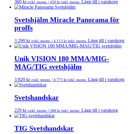
360
kr
Lägg till i varukorg
exkl. moms. |
450
kr
inkl. moms.
Svetshjälm Miracle Panorama för
proffs
3 290
kr
Lägg till i varukorg
exkl. moms. |
4 113
kr
inkl. moms.
Unik VISION 180 MMA/MIG-
MAG/TIG svetshjälm
3 820
kr
Lägg till i varukorg
exkl. moms. |
4 775
kr
inkl. moms.
Svetshandskar
229
kr
Lägg till i varukorg
exkl. moms. |
286
kr
inkl. moms.
TIG Svetshandskar