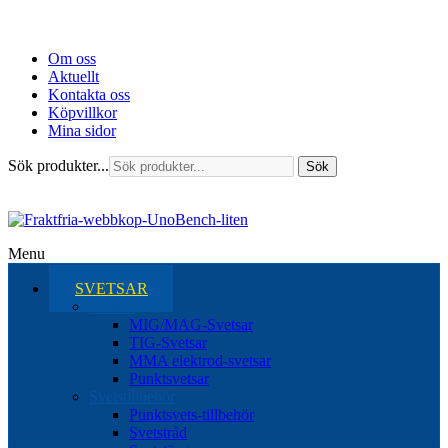
Om oss
Aktuellt
Kontakta oss
Köpvillkor
Mina sidor
Sök produkter...
Sök
Menu
SVETSAR
Svetsar
MIG/MAG-Svetsar
TIG-Svetsar
MMA elektrod-svetsar
Punktsvetsar
Svetstillbehör
Punktsvets-tillbehör
Svetstråd