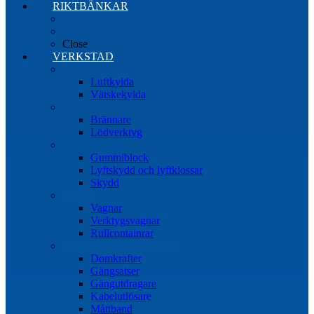
RIKTBÄNKAR
Riktbänkar
Tillbehör riktbänkar
Close
VERKSTAD
Induktionsvärmare
Luftkylda
Vätskekylda
Brännare & lödverktyg
Brännare
Lödverktyg
Gummiblock, klossar och skydd
Gummiblock
Lyftskydd och lyftklossar
Skydd
Vagnar
Vagnar
Verktygsvagnar
Rullcontainrar
Övrig Verkstadsutrustning
Domkrafter
Gängsatser
Gängutdragare
Kabelutlösare
Måttband