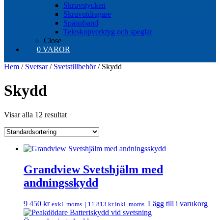
Skruvstycken
Skruvutdragare
Spännband
Teleskopverktyg och speglar
Close
0 VAROR
Hem
/
Svetsar
/
Svetstillbehör
/ Skydd
Skydd
Visar alla 12 resultat
Grandview Svetshjälm med
andningsskydd
9 450
kr
Lägg till i varukorg
exkl. moms. |
11 813
kr
inkl. moms.