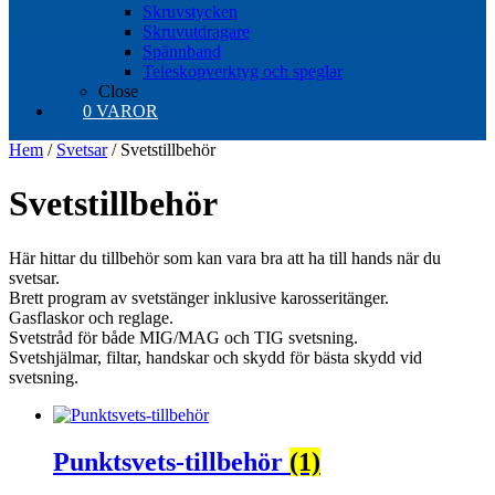
Skruvstycken
Skruvutdragare
Spännband
Teleskopverktyg och speglar
Close
0 VAROR
Hem
/
Svetsar
/ Svetstillbehör
Svetstillbehör
Här hittar du tillbehör som kan vara bra att ha till hands när du
svetsar.
Brett program av svetstänger inklusive karosseritänger.
Gasflaskor och reglage.
Svetstråd för både MIG/MAG och TIG svetsning.
Svetshjälmar, filtar, handskar och skydd för bästa skydd vid
svetsning.
Punktsvets-tillbehör
(1)