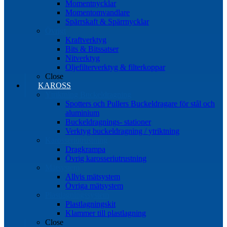
Momentnycklar
Momentomvandlare
Spärrskaft & Spärrnycklar
Övrigt
Kraftverktyg
Bits & Bitssatser
Nitverktyg
Oljefilterverktyg & filterkoppar
Close
KAROSS
Ytriktning Buckeldragning
Spotters och Pullers Buckeldragare för stål och
aluminium
Buckeldragnings- stationer
Verktyg buckeldragning / ytriktning
Karosseriutrustning
Dragkrampa
Övrig karosseriutrustning
Mätsystem
Allvis mätsystem
Övriga mätsystem
Plastlagningssystem
Plastlagningskit
Klammer till plastlagning
Close