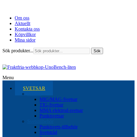
Om oss
Aktuellt
Kontakta oss
Köpvillkor
Mina sidor
Sök produkter...
Sök
Menu
SVETSAR
Svetsar
MIG/MAG-Svetsar
TIG-Svetsar
MMA elektrod-svetsar
Punktsvetsar
Svetstillbehör
Punktsvets-tillbehör
Svetstråd