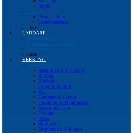
Svetstänger
Skydd
Övrigt
Plasmaskärare
Lasersvetsfräsar
Close
LADDARE
Starters/Boosters
Batteritestare och tillbehör
Konverters
Close
VERKTYG
Handverktyg
Insex & Torx & T-grepp
Bågfilar
Bräckjärn
Drivdorn & Dorn
Filar
Hammare & släggor
Huggpipor & Huggmejslar
Knivar och saxar
Nycklar
Ritsar
Skiftnycklar
Skruvmejslar & klingor