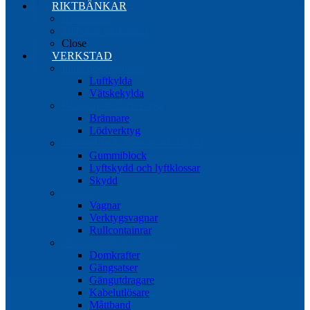
RIKTBÄNKAR
Riktbänkar
Tillbehör riktbänkar
Close
VERKSTAD
Induktionsvärmare
Luftkylda
Vätskekylda
Brännare & lödverktyg
Brännare
Lödverktyg
Gummiblock, klossar och skydd
Gummiblock
Lyftskydd och lyftklossar
Skydd
Vagnar
Vagnar
Verktygsvagnar
Rullcontainrar
Övrig Verkstadsutrustning
Domkrafter
Gängsatser
Gängutdragare
Kabelutlösare
Måttband