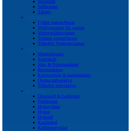
Skjutmått
Stålborstar
Tänger
Verktygssatser
Fyllda vagnar/boxar
Verktygssatser för vagnar
Verktygslådor/satser
Tomma vagnar/boxar
Tillbehör Verktygsvagnar
Luftverktyg
Mutterdragare
Spärrskaft
Slip- & Polermaskiner
Borrmaskiner
Karosserisåg & kapmaskiner
Övriga luftverktyg
Tillbehör luftverktyg
Hylsverktyg
Dragskaft & Ledgrepp
Förlängare
Hylsnycklar
Hylsor
Hylsstift
Kardanled
Kråkfotsnycklar