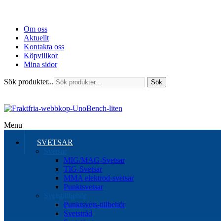
Om oss
Aktuellt
Kontakta oss
Köpvillkor
Mina sidor
Sök produkter...
Sök
Menu
SVETSAR
Svetsar
MIG/MAG-Svetsar
TIG-Svetsar
MMA elektrod-svetsar
Punktsvetsar
Svetstillbehör
Punktsvets-tillbehör
Svetstråd