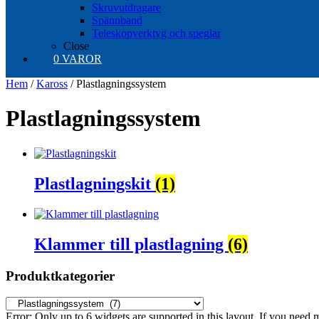
Skruvutdragare
Spännband
Teleskopverktyg och speglar
Close
0 VAROR
Hem
/
Kaross
/ Plastlagningssystem
Plastlagningssystem
Plastlagningskit
(1)
Klammer till plastlagning
(6)
Produktkategorier
Error: Only up to 6 widgets are supported in this layout. If you need