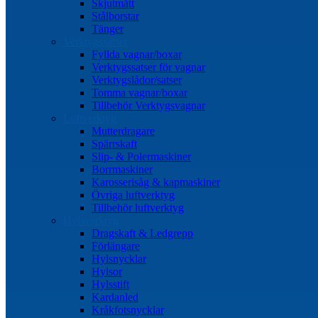
Skjutmått
Stålborstar
Tänger
Verktygssatser
Fyllda vagnar/boxar
Verktygssatser för vagnar
Verktygslådor/satser
Tomma vagnar/boxar
Tillbehör Verktygsvagnar
Luftverktyg
Mutterdragare
Spärrskaft
Slip- & Polermaskiner
Borrmaskiner
Karosserisåg & kapmaskiner
Övriga luftverktyg
Tillbehör luftverktyg
Hylsverktyg
Dragskaft & Ledgrepp
Förlängare
Hylsnycklar
Hylsor
Hylsstift
Kardanled
Kråkfotsnycklar