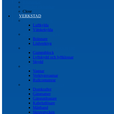
Riktbänkar
Tillbehör riktbänkar
Close
VERKSTAD
Induktionsvärmare
Luftkylda
Vätskekylda
Brännare & lödverktyg
Brännare
Lödverktyg
Gummiblock, klossar och skydd
Gummiblock
Lyftskydd och lyftklossar
Skydd
Vagnar
Vagnar
Verktygsvagnar
Rullcontainrar
Övrig Verkstadsutrustning
Domkrafter
Gängsatser
Gängutdragare
Kabelutlösare
Måttband
Skruvstycken