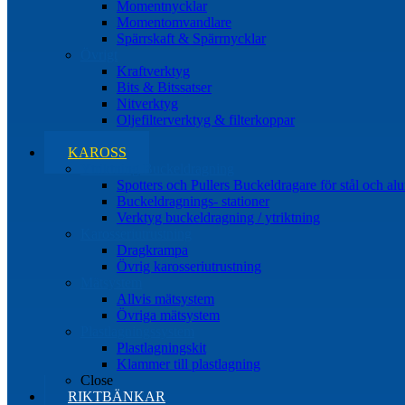
Momentnycklar
Momentomvandlare
Spärrskaft & Spärrnycklar
Övrigt
Kraftverktyg
Bits & Bitssatser
Nitverktyg
Oljefilterverktyg & filterkoppar
Close
KAROSS
Ytriktning Buckeldragning
Spotters och Pullers Buckeldragare för stål och a
Buckeldragnings- stationer
Verktyg buckeldragning / ytriktning
Karosseriutrustning
Dragkrampa
Övrig karosseriutrustning
Mätsystem
Allvis mätsystem
Övriga mätsystem
Plastlagningssystem
Plastlagningskit
Klammer till plastlagning
Close
RIKTBÄNKAR