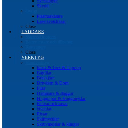
Svetstänger
Skydd
Övrigt
Plasmaskärare
Lasersvetsfräsar
Close
LADDARE
Starters/Boosters
Batteritestare och tillbehör
Konverters
Close
VERKTYG
Handverktyg
Insex & Torx & T-grepp
Bågfilar
Bräckjärn
Drivdorn & Dorn
Filar
Hammare & släggor
Huggpipor & Huggmejslar
Knivar och saxar
Nycklar
Ritsar
Skiftnycklar
Skruvmejslar & klingor