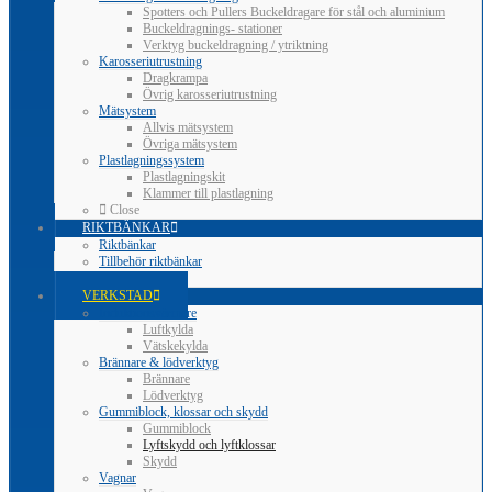
Spotters och Pullers Buckeldragare för stål och aluminium
Buckeldragnings- stationer
Verktyg buckeldragning / ytriktning
Karosseriutrustning
Dragkrampa
Övrig karosseriutrustning
Mätsystem
Allvis mätsystem
Övriga mätsystem
Plastlagningssystem
Plastlagningskit
Klammer till plastlagning
Close
RIKTBÄNKAR
Riktbänkar
Tillbehör riktbänkar
Close
VERKSTAD
Induktionsvärmare
Luftkylda
Vätskekylda
Brännare & lödverktyg
Brännare
Lödverktyg
Gummiblock, klossar och skydd
Gummiblock
Lyftskydd och lyftklossar
Skydd
Vagnar