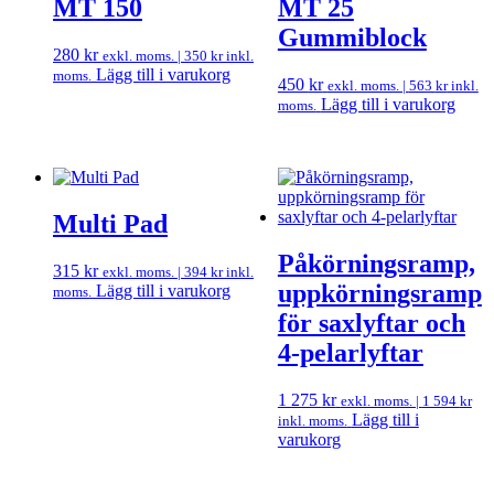
MT 150
MT 25
Gummiblock
280
kr
exkl. moms. |
350
kr
inkl.
Lägg till i varukorg
moms.
450
kr
exkl. moms. |
563
kr
inkl.
Lägg till i varukorg
moms.
Multi Pad
Påkörningsramp,
315
kr
exkl. moms. |
394
kr
inkl.
uppkörningsramp
Lägg till i varukorg
moms.
för saxlyftar och
4-pelarlyftar
1 275
kr
exkl. moms. |
1 594
kr
Lägg till i
inkl. moms.
varukorg