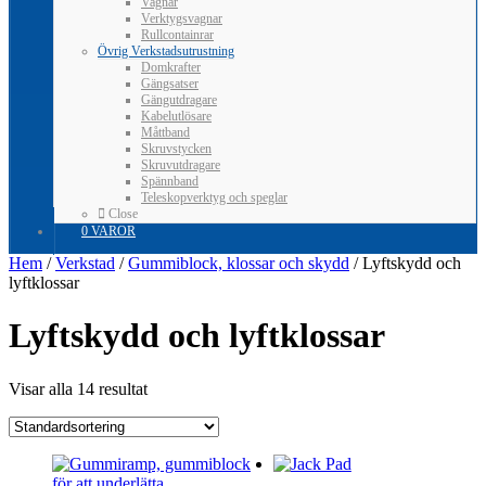
Vagnar
Verktygsvagnar
Rullcontainrar
Övrig Verkstadsutrustning
Domkrafter
Gängsatser
Gängutdragare
Kabelutlösare
Måttband
Skruvstycken
Skruvutdragare
Spännband
Teleskopverktyg och speglar
Close
0 VAROR
Hem
/
Verkstad
/
Gummiblock, klossar och skydd
/ Lyftskydd och
lyftklossar
Lyftskydd och lyftklossar
Visar alla 14 resultat