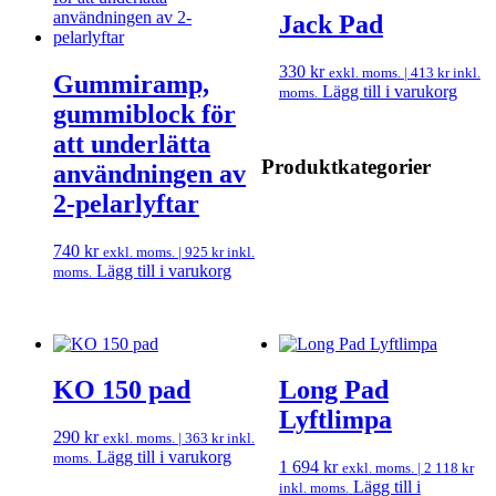
Jack Pad
330
kr
exkl. moms. |
413
kr
inkl.
Gummiramp,
Lägg till i varukorg
moms.
gummiblock för
att underlätta
Produktkategorier
användningen av
2-pelarlyftar
740
kr
exkl. moms. |
925
kr
inkl.
Lägg till i varukorg
moms.
KO 150 pad
Long Pad
Lyftlimpa
290
kr
exkl. moms. |
363
kr
inkl.
Lägg till i varukorg
moms.
1 694
kr
exkl. moms. |
2 118
kr
Lägg till i
inkl. moms.