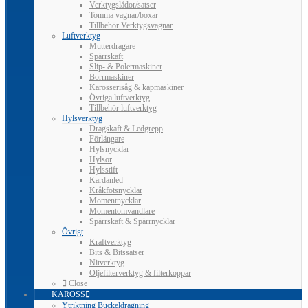
Verktygslådor/satser
Tomma vagnar/boxar
Tillbehör Verktygsvagnar
Luftverktyg
Mutterdragare
Spärrskaft
Slip- & Polermaskiner
Borrmaskiner
Karosserisåg & kapmaskiner
Övriga luftverktyg
Tillbehör luftverktyg
Hylsverktyg
Dragskaft & Ledgrepp
Förlängare
Hylsnycklar
Hylsor
Hylsstift
Kardanled
Kråkfotsnycklar
Momentnycklar
Momentomvandlare
Spärrskaft & Spärrnycklar
Övrigt
Kraftverktyg
Bits & Bitssatser
Nitverktyg
Oljefilterverktyg & filterkoppar
Close
KAROSS
Ytriktning Buckeldragning