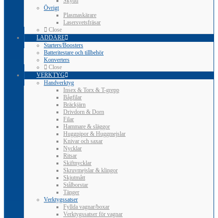
Skydd
Övrigt
Plasmaskärare
Lasersvetsfräsar
Close
LADDARE
Starters/Boosters
Batteritestare och tillbehör
Konverters
Close
VERKTYG
Handverktyg
Insex & Torx & T-grepp
Bågfilar
Bräckjärn
Drivdorn & Dorn
Filar
Hammare & släggor
Huggpipor & Huggmejslar
Knivar och saxar
Nycklar
Ritsar
Skiftnycklar
Skruvmejslar & klingor
Skjutmått
Stålborstar
Tänger
Verktygssatser
Fyllda vagnar/boxar
Verktygssatser för vagnar