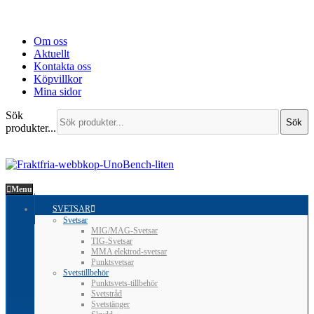
Om oss
Aktuellt
Kontakta oss
Köpvillkor
Mina sidor
Sök
Sök
produkter...
Menu
SVETSAR
Svetsar
MIG/MAG-Svetsar
TIG-Svetsar
MMA elektrod-svetsar
Punktsvetsar
Svetstillbehör
Punktsvets-tillbehör
Svetstråd
Svetstänger