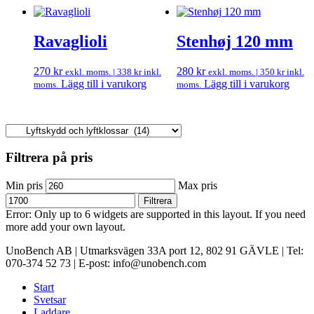
Ravaglioli
Stenhøj 120 mm
270
kr
280
kr
exkl. moms. |
338
kr
inkl.
exkl. moms. |
350
kr
inkl.
Lägg till i varukorg
Lägg till i varukorg
moms.
moms.
Filtrera på pris
Min pris
Max pris
Filtrera
Error: Only up to 6 widgets are supported in this layout. If you need
more add your own layout.
UnoBench AB | Utmarksvägen 33A port 12, 802 91 GÄVLE | Tel:
070-374 52 73 | E-post: info@unobench.com
Start
Svetsar
Laddare