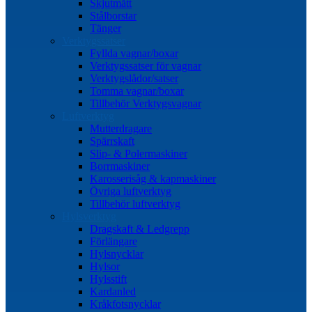
Skjutmått
Stålborstar
Tänger
Verktygssatser
Fyllda vagnar/boxar
Verktygssatser för vagnar
Verktygslådor/satser
Tomma vagnar/boxar
Tillbehör Verktygsvagnar
Luftverktyg
Mutterdragare
Spärrskaft
Slip- & Polermaskiner
Borrmaskiner
Karosserisåg & kapmaskiner
Övriga luftverktyg
Tillbehör luftverktyg
Hylsverktyg
Dragskaft & Ledgrepp
Förlängare
Hylsnycklar
Hylsor
Hylsstift
Kardanled
Kråkfotsnycklar