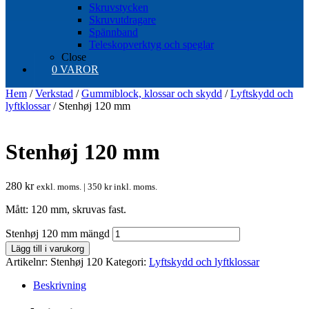
Skruvstycken
Skruvutdragare
Spännband
Teleskopverktyg och speglar
Close
0 VAROR
Hem
/
Verkstad
/
Gummiblock, klossar och skydd
/
Lyftskydd och
lyftklossar
/ Stenhøj 120 mm
Stenhøj 120 mm
280
kr
exkl. moms. |
350
kr
inkl. moms.
Mått: 120 mm, skruvas fast.
Stenhøj 120 mm mängd
Lägg till i varukorg
Artikelnr:
Stenhøj 120
Kategori:
Lyftskydd och lyftklossar
Beskrivning