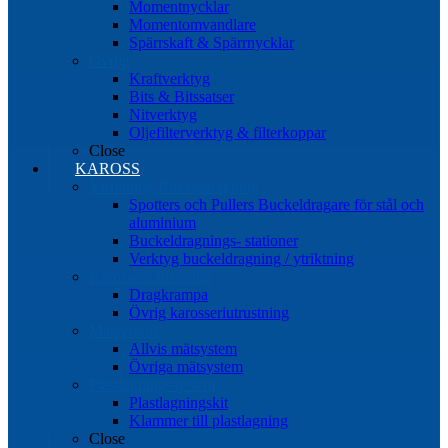
Momentnycklar
Momentomvandlare
Spärrskaft & Spärrnycklar
Övrigt
Kraftverktyg
Bits & Bitssatser
Nitverktyg
Oljefilterverktyg & filterkoppar
Close
KAROSS
Ytriktning Buckeldragning
Spotters och Pullers Buckeldragare för stål och
aluminium
Buckeldragnings- stationer
Verktyg buckeldragning / ytriktning
Karosseriutrustning
Dragkrampa
Övrig karosseriutrustning
Mätsystem
Allvis mätsystem
Övriga mätsystem
Plastlagningssystem
Plastlagningskit
Klammer till plastlagning
Close