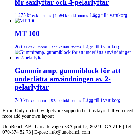
för saxlyftar och 4-pelarlyftar
1 275
kr
Lägg till i varukorg
exkl. moms. |
1 594
kr
inkl. moms.
MT 100
260
kr
Lägg till i varukorg
exkl. moms. |
325
kr
inkl. moms.
Gummiramp, gummiblock för att
underlätta användningen av 2-
pelarlyftar
740
kr
Lägg till i varukorg
exkl. moms. |
925
kr
inkl. moms.
Error: Only up to 6 widgets are supported in this layout. If you need
more add your own layout.
UnoBench AB | Utmarksvägen 33A port 12, 802 91 GÄVLE | Tel:
070-374 52 73 | E-post: info@unobench.com