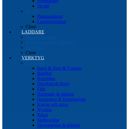
Svetstänger
Skydd
Övrigt
Plasmaskärare
Lasersvetsfräsar
Close
LADDARE
Starters/Boosters
Batteritestare och tillbehör
Konverters
Close
VERKTYG
Handverktyg
Insex & Torx & T-grepp
Bågfilar
Bräckjärn
Drivdorn & Dorn
Filar
Hammare & släggor
Huggpipor & Huggmejslar
Knivar och saxar
Nycklar
Ritsar
Skiftnycklar
Skruvmejslar & klingor