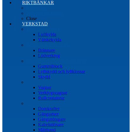
RIKTBÄNKAR
Riktbänkar
Tillbehör riktbänkar
Close
VERKSTAD
Induktionsvärmare
Luftkylda
Vätskekylda
Brännare & lödverktyg
Brännare
Lödverktyg
Gummiblock, klossar och skydd
Gummiblock
Lyftskydd och lyftklossar
Skydd
Vagnar
Vagnar
Verktygsvagnar
Rullcontainrar
Övrig Verkstadsutrustning
Domkrafter
Gängsatser
Gängutdragare
Kabelutlösare
Måttband