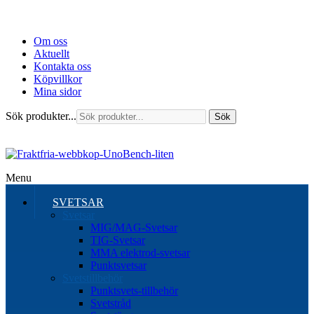
Om oss
Aktuellt
Kontakta oss
Köpvillkor
Mina sidor
Sök produkter...
Sök
Menu
SVETSAR
Svetsar
MIG/MAG-Svetsar
TIG-Svetsar
MMA elektrod-svetsar
Punktsvetsar
Svetstillbehör
Punktsvets-tillbehör
Svetstråd