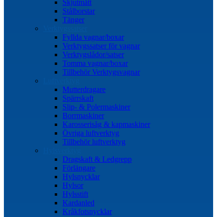
Skjutmått
Stålborstar
Tänger
Verktygssatser
Fyllda vagnar/boxar
Verktygssatser för vagnar
Verktygslådor/satser
Tomma vagnar/boxar
Tillbehör Verktygsvagnar
Luftverktyg
Mutterdragare
Spärrskaft
Slip- & Polermaskiner
Borrmaskiner
Karosserisåg & kapmaskiner
Övriga luftverktyg
Tillbehör luftverktyg
Hylsverktyg
Dragskaft & Ledgrepp
Förlängare
Hylsnycklar
Hylsor
Hylsstift
Kardanled
Kråkfotsnycklar