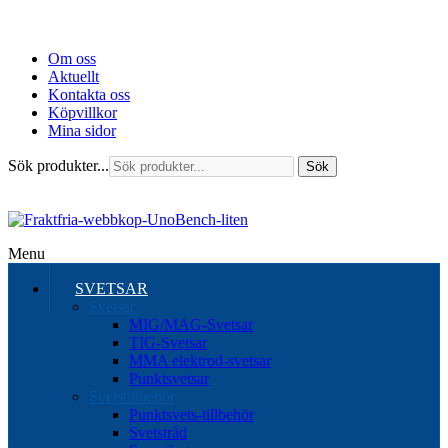
Om oss
Aktuellt
Kontakta oss
Köpvillkor
Mina sidor
Sök produkter...
Sök
Menu
SVETSAR
Svetsar
MIG/MAG-Svetsar
TIG-Svetsar
MMA elektrod-svetsar
Punktsvetsar
Svetstillbehör
Punktsvets-tillbehör
Svetstråd