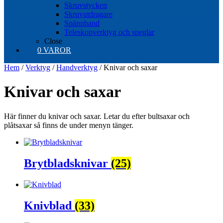
Skruvstycken
Skruvutdragare
Spännband
Teleskopverktyg och speglar
Close
0 VAROR
Hem
/
Verktyg
/
Handverktyg
/ Knivar och saxar
Knivar och saxar
Här finner du knivar och saxar. Letar du efter bultsaxar och
plåtsaxar så finns de under menyn tänger.
Brytbladsknivar
(25)
Knivblad
(33)