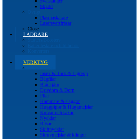
Svetstänger
Skydd
Övrigt
Plasmaskärare
Lasersvetsfräsar
Close
LADDARE
Starters/Boosters
Batteritestare och tillbehör
Konverters
Close
VERKTYG
Handverktyg
Insex & Torx & T-grepp
Bågfilar
Bräckjärn
Drivdorn & Dorn
Filar
Hammare & släggor
Huggpipor & Huggmejslar
Knivar och saxar
Nycklar
Ritsar
Skiftnycklar
Skruvmejslar & klingor