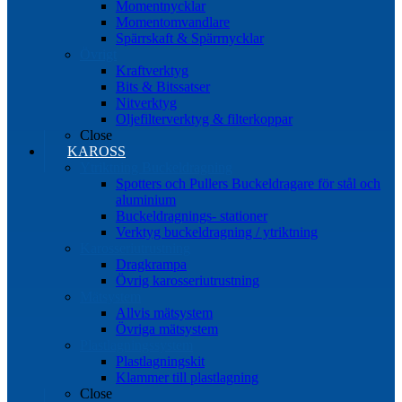
Momentnycklar
Momentomvandlare
Spärrskaft & Spärrnycklar
Övrigt
Kraftverktyg
Bits & Bitssatser
Nitverktyg
Oljefilterverktyg & filterkoppar
Close
KAROSS
Ytriktning Buckeldragning
Spotters och Pullers Buckeldragare för stål och
aluminium
Buckeldragnings- stationer
Verktyg buckeldragning / ytriktning
Karosseriutrustning
Dragkrampa
Övrig karosseriutrustning
Mätsystem
Allvis mätsystem
Övriga mätsystem
Plastlagningssystem
Plastlagningskit
Klammer till plastlagning
Close