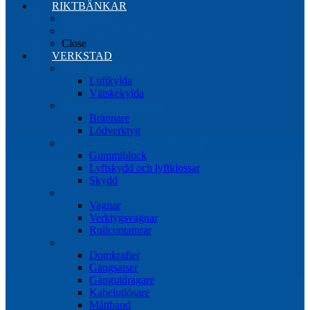
RIKTBÄNKAR
Riktbänkar
Tillbehör riktbänkar
Close
VERKSTAD
Induktionsvärmare
Luftkylda
Vätskekylda
Brännare & lödverktyg
Brännare
Lödverktyg
Gummiblock, klossar och skydd
Gummiblock
Lyftskydd och lyftklossar
Skydd
Vagnar
Vagnar
Verktygsvagnar
Rullcontainrar
Övrig Verkstadsutrustning
Domkrafter
Gängsatser
Gängutdragare
Kabelutlösare
Måttband