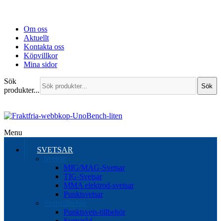
Om oss
Aktuellt
Kontakta oss
Köpvillkor
Mina sidor
Sök
Sök
produkter...
Menu
SVETSAR
Svetsar
MIG/MAG-Svetsar
TIG-Svetsar
MMA elektrod-svetsar
Punktsvetsar
Svetstillbehör
Punktsvets-tillbehör
Svetstråd