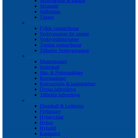
Skruvmejslar & klingor
Skjutmått
Stålborstar
Tänger
Verktygssatser
Fyllda vagnar/boxar
Verktygssatser för vagnar
Verktygslådor/satser
Tomma vagnar/boxar
Tillbehör Verktygsvagnar
Luftverktyg
Mutterdragare
Spärrskaft
Slip- & Polermaskiner
Borrmaskiner
Karosserisåg & kapmaskiner
Övriga luftverktyg
Tillbehör luftverktyg
Hylsverktyg
Dragskaft & Ledgrepp
Förlängare
Hylsnycklar
Hylsor
Hylsstift
Kardanled