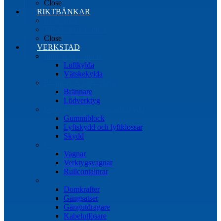
Close
RIKTBÄNKAR
Riktbänkar
Tillbehör riktbänkar
Close
VERKSTAD
Induktionsvärmare
Luftkylda
Vätskekylda
Brännare & lödverktyg
Brännare
Lödverktyg
Gummiblock, klossar och skydd
Gummiblock
Lyftskydd och lyftklossar
Skydd
Vagnar
Vagnar
Verktygsvagnar
Rullcontainrar
Övrig Verkstadsutrustning
Domkrafter
Gängsatser
Gängutdragare
Kabelutlösare