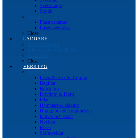
Svetstänger
Skydd
Övrigt
Plasmaskärare
Lasersvetsfräsar
Close
LADDARE
Starters/Boosters
Batteritestare och tillbehör
Konverters
Close
VERKTYG
Handverktyg
Insex & Torx & T-grepp
Bågfilar
Bräckjärn
Drivdorn & Dorn
Filar
Hammare & släggor
Huggpipor & Huggmejslar
Knivar och saxar
Nycklar
Ritsar
Skiftnycklar