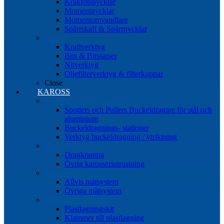
Kråkfotsnycklar
Momentnycklar
Momentomvandlare
Spärrskaft & Spärrnycklar
Övrigt
Kraftverktyg
Bits & Bitssatser
Nitverktyg
Oljefilterverktyg & filterkoppar
Close
KAROSS
Ytriktning Buckeldragning
Spotters och Pullers Buckeldragare för stål och
aluminium
Buckeldragnings- stationer
Verktyg buckeldragning / ytriktning
Karosseriutrustning
Dragkrampa
Övrig karosseriutrustning
Mätsystem
Allvis mätsystem
Övriga mätsystem
Plastlagningssystem
Plastlagningskit
Klammer till plastlagning