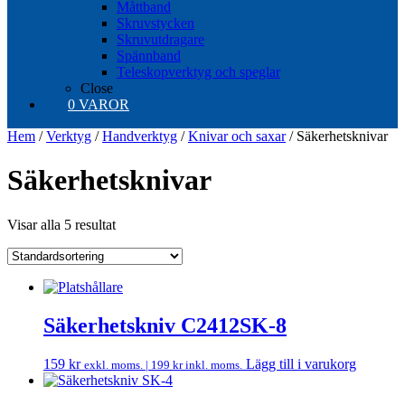
Måttband
Skruvstycken
Skruvutdragare
Spännband
Teleskopverktyg och speglar
Close
0 VAROR
Hem
/
Verktyg
/
Handverktyg
/
Knivar och saxar
/ Säkerhetsknivar
Säkerhetsknivar
Visar alla 5 resultat
Säkerhetskniv C2412SK-8
159
kr
Lägg till i varukorg
exkl. moms. |
199
kr
inkl. moms.