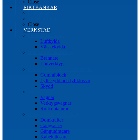
Close
RIKTBÄNKAR
Riktbänkar
Tillbehör riktbänkar
Close
VERKSTAD
Induktionsvärmare
Luftkylda
Vätskekylda
Brännare & lödverktyg
Brännare
Lödverktyg
Gummiblock, klossar och skydd
Gummiblock
Lyftskydd och lyftklossar
Skydd
Vagnar
Vagnar
Verktygsvagnar
Rullcontainrar
Övrig Verkstadsutrustning
Domkrafter
Gängsatser
Gängutdragare
Kabelutlösare