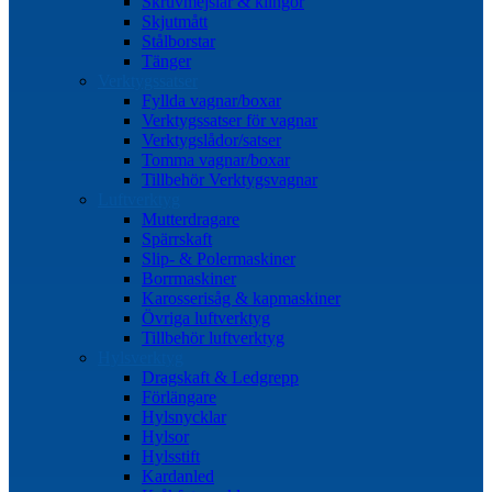
Skruvmejslar & klingor
Skjutmått
Stålborstar
Tänger
Verktygssatser
Fyllda vagnar/boxar
Verktygssatser för vagnar
Verktygslådor/satser
Tomma vagnar/boxar
Tillbehör Verktygsvagnar
Luftverktyg
Mutterdragare
Spärrskaft
Slip- & Polermaskiner
Borrmaskiner
Karosserisåg & kapmaskiner
Övriga luftverktyg
Tillbehör luftverktyg
Hylsverktyg
Dragskaft & Ledgrepp
Förlängare
Hylsnycklar
Hylsor
Hylsstift
Kardanled