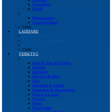
Svetstänger
Skydd
Övrigt
Plasmaskärare
Lasersvetsfräsar
Close
LADDARE
Starters/Boosters
Batteritestare och tillbehör
Konverters
Close
VERKTYG
Handverktyg
Insex & Torx & T-grepp
Bågfilar
Bräckjärn
Drivdorn & Dorn
Filar
Hammare & släggor
Huggpipor & Huggmejslar
Knivar och saxar
Nycklar
Ritsar
Skiftnycklar