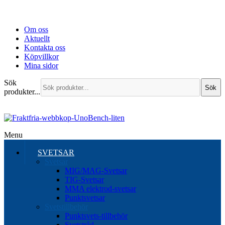
Om oss
Aktuellt
Kontakta oss
Köpvillkor
Mina sidor
Sök
Sök
produkter...
Menu
SVETSAR
Svetsar
MIG/MAG-Svetsar
TIG-Svetsar
MMA elektrod-svetsar
Punktsvetsar
Svetstillbehör
Punktsvets-tillbehör
Svetstråd