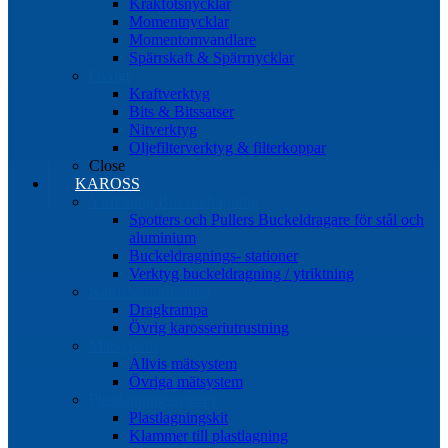
Kråkfotsnycklar
Momentnycklar
Momentomvandlare
Spärrskaft & Spärrnycklar
Övrigt
Kraftverktyg
Bits & Bitssatser
Nitverktyg
Oljefilterverktyg & filterkoppar
Close
KAROSS
Ytriktning Buckeldragning
Spotters och Pullers Buckeldragare för stål och
aluminium
Buckeldragnings- stationer
Verktyg buckeldragning / ytriktning
Karosseriutrustning
Dragkrampa
Övrig karosseriutrustning
Mätsystem
Allvis mätsystem
Övriga mätsystem
Plastlagningssystem
Plastlagningskit
Klammer till plastlagning