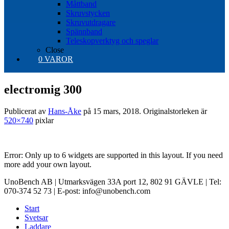
Måttband
Skruvstycken
Skruvutdragare
Spännband
Teleskopverktyg och speglar
Close
0 VAROR
electromig 300
Publicerat av
Hans-Åke
på
15 mars, 2018
. Originalstorleken är
520×740
pixlar
Error: Only up to 6 widgets are supported in this layout. If you need
more add your own layout.
UnoBench AB | Utmarksvägen 33A port 12, 802 91 GÄVLE | Tel:
070-374 52 73 | E-post: info@unobench.com
Start
Svetsar
Laddare