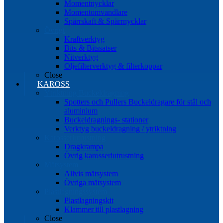
Momentnycklar
Momentomvandlare
Spärrskaft & Spärrnycklar
Övrigt
Kraftverktyg
Bits & Bitssatser
Nitverktyg
Oljefilterverktyg & filterkoppar
Close
KAROSS
Ytriktning Buckeldragning
Spotters och Pullers Buckeldragare för stål och
aluminium
Buckeldragnings- stationer
Verktyg buckeldragning / ytriktning
Karosseriutrustning
Dragkrampa
Övrig karosseriutrustning
Mätsystem
Allvis mätsystem
Övriga mätsystem
Plastlagningssystem
Plastlagningskit
Klammer till plastlagning
Close