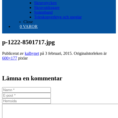
Skruvstycken
Skruvutdragare
Spännband
Teleskopverktyg och speglar
Close
0 VAROR
p-1222-8501717.jpg
Publicerat av
kalbynet
på
3 februari, 2015
. Originalstorleken är
600×177
pixlar
Lämna en kommentar