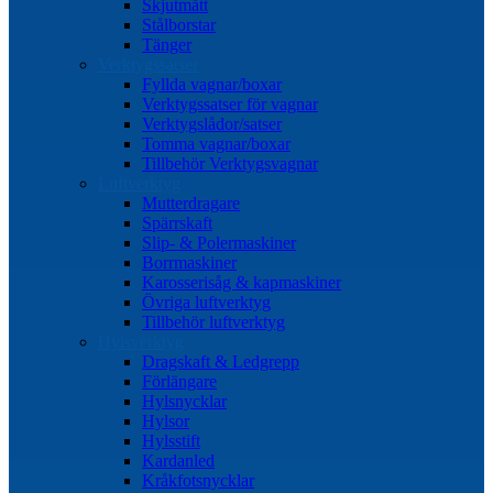
Skjutmått
Stålborstar
Tänger
Verktygssatser
Fyllda vagnar/boxar
Verktygssatser för vagnar
Verktygslådor/satser
Tomma vagnar/boxar
Tillbehör Verktygsvagnar
Luftverktyg
Mutterdragare
Spärrskaft
Slip- & Polermaskiner
Borrmaskiner
Karosserisåg & kapmaskiner
Övriga luftverktyg
Tillbehör luftverktyg
Hylsverktyg
Dragskaft & Ledgrepp
Förlängare
Hylsnycklar
Hylsor
Hylsstift
Kardanled
Kråkfotsnycklar