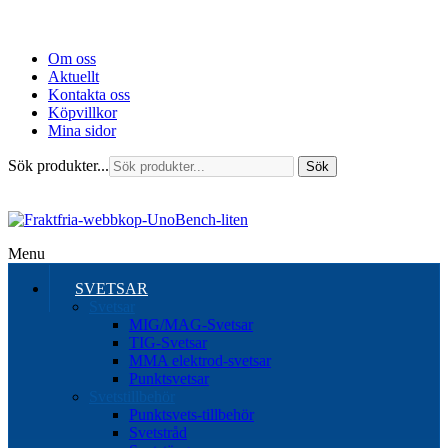
Om oss
Aktuellt
Kontakta oss
Köpvillkor
Mina sidor
Sök produkter...
Sök
Menu
SVETSAR
Svetsar
MIG/MAG-Svetsar
TIG-Svetsar
MMA elektrod-svetsar
Punktsvetsar
Svetstillbehör
Punktsvets-tillbehör
Svetstråd