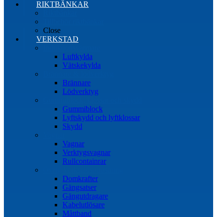
RIKTBÄNKAR
Riktbänkar
Tillbehör riktbänkar
Close
VERKSTAD
Induktionsvärmare
Luftkylda
Vätskekylda
Brännare & lödverktyg
Brännare
Lödverktyg
Gummiblock, klossar och skydd
Gummiblock
Lyftskydd och lyftklossar
Skydd
Vagnar
Vagnar
Verktygsvagnar
Rullcontainrar
Övrig Verkstadsutrustning
Domkrafter
Gängsatser
Gängutdragare
Kabelutlösare
Måttband