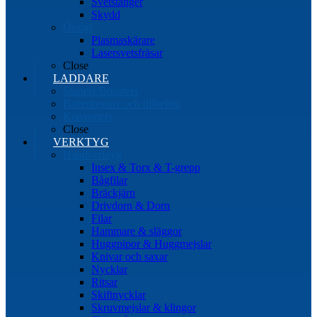
Svetstänger
Skydd
Övrigt
Plasmaskärare
Lasersvetsfräsar
Close
LADDARE
Starters/Boosters
Batteritestare och tillbehör
Konverters
Close
VERKTYG
Handverktyg
Insex & Torx & T-grepp
Bågfilar
Bräckjärn
Drivdorn & Dorn
Filar
Hammare & släggor
Huggpipor & Huggmejslar
Knivar och saxar
Nycklar
Ritsar
Skiftnycklar
Skruvmejslar & klingor