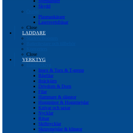
Svetstänger
Skydd
Övrigt
Plasmaskärare
Lasersvetsfräsar
Close
LADDARE
Starters/Boosters
Batteritestare och tillbehör
Konverters
Close
VERKTYG
Handverktyg
Insex & Torx & T-grepp
Bågfilar
Bräckjärn
Drivdorn & Dorn
Filar
Hammare & släggor
Huggpipor & Huggmejslar
Knivar och saxar
Nycklar
Ritsar
Skiftnycklar
Skruvmejslar & klingor