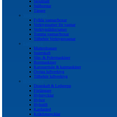
Skjutmått
Stålborstar
Tänger
Verktygssatser
Fyllda vagnar/boxar
Verktygssatser för vagnar
Verktygslådor/satser
Tomma vagnar/boxar
Tillbehör Verktygsvagnar
Luftverktyg
Mutterdragare
Spärrskaft
Slip- & Polermaskiner
Borrmaskiner
Karosserisåg & kapmaskiner
Övriga luftverktyg
Tillbehör luftverktyg
Hylsverktyg
Dragskaft & Ledgrepp
Förlängare
Hylsnycklar
Hylsor
Hylsstift
Kardanled
Kråkfotsnycklar