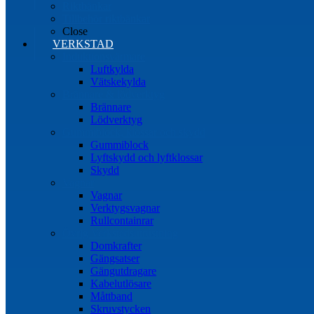
Riktbänkar
Tillbehör riktbänkar
Close
VERKSTAD
Induktionsvärmare
Luftkylda
Vätskekylda
Brännare & lödverktyg
Brännare
Lödverktyg
Gummiblock, klossar och skydd
Gummiblock
Lyftskydd och lyftklossar
Skydd
Vagnar
Vagnar
Verktygsvagnar
Rullcontainrar
Övrig Verkstadsutrustning
Domkrafter
Gängsatser
Gängutdragare
Kabelutlösare
Måttband
Skruvstycken