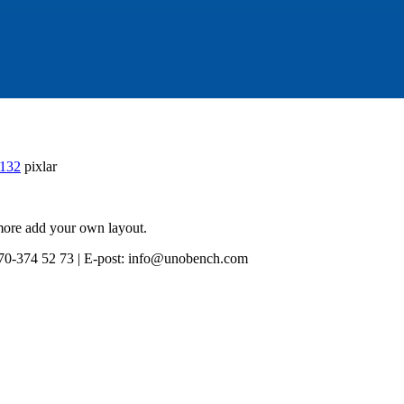
132
pixlar
 more add your own layout.
0-374 52 73 | E-post: info@unobench.com