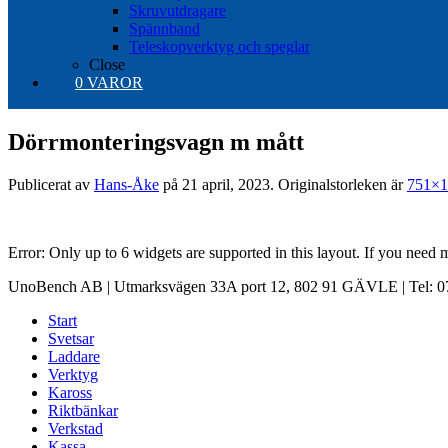
Skruvutdragare
Spännband
Teleskopverktyg och speglar
Close
0 VAROR
Dörrmonteringsvagn m mått
Publicerat av
Hans-Åke
på
21 april, 2023
. Originalstorleken är
751×1
Error: Only up to 6 widgets are supported in this layout. If you need
UnoBench AB | Utmarksvägen 33A port 12, 802 91 GÄVLE | Tel: 07
Start
Svetsar
Laddare
Verktyg
Kaross
Riktbänkar
Verkstad
Kassa