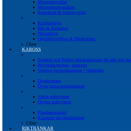
Momentnycklar
Momentomvandlare
Spärrskaft & Spärrnycklar
Övrigt
Kraftverktyg
Bits & Bitssatser
Nitverktyg
Oljefilterverktyg & filterkoppar
Close
KAROSS
Ytriktning Buckeldragning
Spotters och Pullers Buckeldragare för stål och a
Buckeldragnings- stationer
Verktyg buckeldragning / ytriktning
Karosseriutrustning
Dragkrampa
Övrig karosseriutrustning
Mätsystem
Allvis mätsystem
Övriga mätsystem
Plastlagningssystem
Plastlagningskit
Klammer till plastlagning
Close
RIKTBÄNKAR