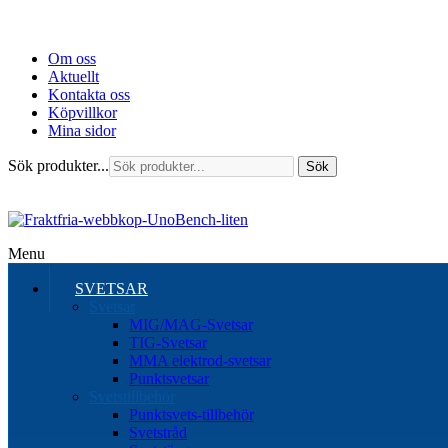
Om oss
Aktuellt
Kontakta oss
Köpvillkor
Mina sidor
Sök produkter...
Sök
Menu
SVETSAR
Svetsar
MIG/MAG-Svetsar
TIG-Svetsar
MMA elektrod-svetsar
Punktsvetsar
Svetstillbehör
Punktsvets-tillbehör
Svetstråd