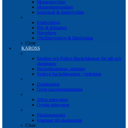
Momentnycklar
Momentomvandlare
Spärrskaft & Spärrnycklar
Övrigt
Kraftverktyg
Bits & Bitssatser
Nitverktyg
Oljefilterverktyg & filterkoppar
Close
KAROSS
Ytriktning Buckeldragning
Spotters och Pullers Buckeldragare för stål och
aluminium
Buckeldragnings- stationer
Verktyg buckeldragning / ytriktning
Karosseriutrustning
Dragkrampa
Övrig karosseriutrustning
Mätsystem
Allvis mätsystem
Övriga mätsystem
Plastlagningssystem
Plastlagningskit
Klammer till plastlagning
Close