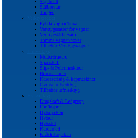
Skjutmått
Stålborstar
Tänger
Verktygssatser
Fyllda vagnar/boxar
Verktygssatser för vagnar
Verktygslådor/satser
Tomma vagnar/boxar
Tillbehör Verktygsvagnar
Luftverktyg
Mutterdragare
Spärrskaft
Slip- & Polermaskiner
Borrmaskiner
Karosserisåg & kapmaskiner
Övriga luftverktyg
Tillbehör luftverktyg
Hylsverktyg
Dragskaft & Ledgrepp
Förlängare
Hylsnycklar
Hylsor
Hylsstift
Kardanled
Kråkfotsnycklar