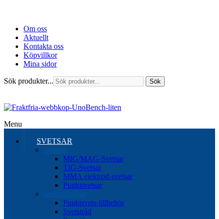
Om oss
Aktuellt
Kontakta oss
Köpvillkor
Mina sidor
Sök produkter...
Sök
Menu
SVETSAR
Svetsar
MIG/MAG-Svetsar
TIG-Svetsar
MMA elektrod-svetsar
Punktsvetsar
Svetstillbehör
Punktsvets-tillbehör
Svetstråd