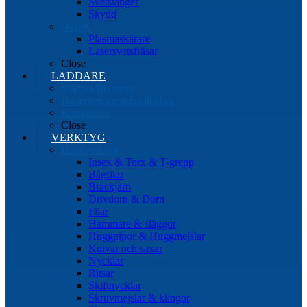
Svetstänger
Skydd
Övrigt
Plasmaskärare
Lasersvetsfräsar
Close
LADDARE
Starters/Boosters
Batteritestare och tillbehör
Konverters
Close
VERKTYG
Handverktyg
Insex & Torx & T-grepp
Bågfilar
Bräckjärn
Drivdorn & Dorn
Filar
Hammare & släggor
Huggpipor & Huggmejslar
Knivar och saxar
Nycklar
Ritsar
Skiftnycklar
Skruvmejslar & klingor