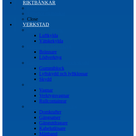
RIKTBÄNKAR
Riktbänkar
Tillbehör riktbänkar
Close
VERKSTAD
Induktionsvärmare
Luftkylda
Vätskekylda
Brännare & lödverktyg
Brännare
Lödverktyg
Gummiblock, klossar och skydd
Gummiblock
Lyftskydd och lyftklossar
Skydd
Vagnar
Vagnar
Verktygsvagnar
Rullcontainrar
Övrig Verkstadsutrustning
Domkrafter
Gängsatser
Gängutdragare
Kabelutlösare
Måttband