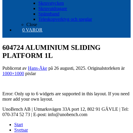
Skruvstycken
Skruvutdragare
Spännband
Teleskopverktyg och speglar
Close
0 VAROR
604724 ALUMINIUM SLIDING
PLATFORM 1L
Publicerat av
Hans-Åke
på
26 augusti, 2025
. Originalstorleken är
1000×1000
pixlar
Error: Only up to 6 widgets are supported in this layout. If you need
more add your own layout.
UnoBench AB | Utmarksvägen 33A port 12, 802 91 GÄVLE | Tel:
070-374 52 73 | E-post: info@unobench.com
Start
Svetsar