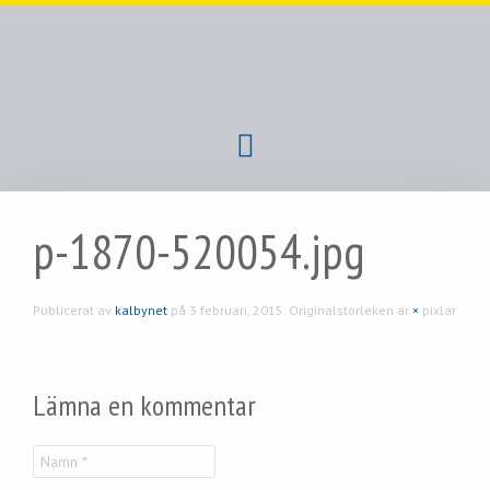
p-1870-520054.jpg
Publicerat av
kalbynet
på
3 februari, 2015
. Originalstorleken är
×
pixlar
Lämna en kommentar