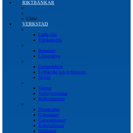
RIKTBÄNKAR
Riktbänkar
Tillbehör riktbänkar
Close
VERKSTAD
Induktionsvärmare
Luftkylda
Vätskekylda
Brännare & lödverktyg
Brännare
Lödverktyg
Gummiblock, klossar och skydd
Gummiblock
Lyftskydd och lyftklossar
Skydd
Vagnar
Vagnar
Verktygsvagnar
Rullcontainrar
Övrig Verkstadsutrustning
Domkrafter
Gängsatser
Gängutdragare
Kabelutlösare
Måttband