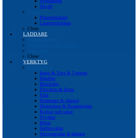
Svetstänger
Skydd
Övrigt
Plasmaskärare
Lasersvetsfräsar
Close
LADDARE
Starters/Boosters
Batteritestare och tillbehör
Konverters
Close
VERKTYG
Handverktyg
Insex & Torx & T-grepp
Bågfilar
Bräckjärn
Drivdorn & Dorn
Filar
Hammare & släggor
Huggpipor & Huggmejslar
Knivar och saxar
Nycklar
Ritsar
Skiftnycklar
Skruvmejslar & klingor