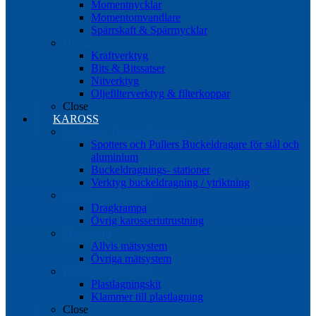
Momentnycklar
Momentomvandlare
Spärrskaft & Spärrnycklar
Övrigt
Kraftverktyg
Bits & Bitssatser
Nitverktyg
Oljefilterverktyg & filterkoppar
Close
KAROSS
Ytriktning Buckeldragning
Spotters och Pullers Buckeldragare för stål och
aluminium
Buckeldragnings- stationer
Verktyg buckeldragning / ytriktning
Karosseriutrustning
Dragkrampa
Övrig karosseriutrustning
Mätsystem
Allvis mätsystem
Övriga mätsystem
Plastlagningssystem
Plastlagningskit
Klammer till plastlagning
Close