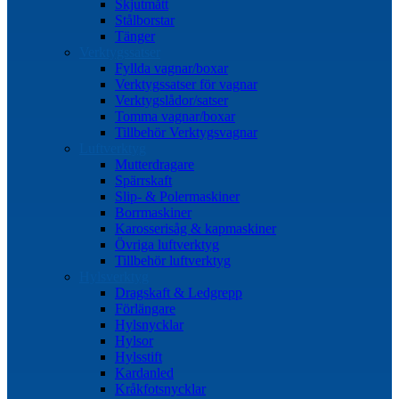
Skjutmått
Stålborstar
Tänger
Verktygssatser
Fyllda vagnar/boxar
Verktygssatser för vagnar
Verktygslådor/satser
Tomma vagnar/boxar
Tillbehör Verktygsvagnar
Luftverktyg
Mutterdragare
Spärrskaft
Slip- & Polermaskiner
Borrmaskiner
Karosserisåg & kapmaskiner
Övriga luftverktyg
Tillbehör luftverktyg
Hylsverktyg
Dragskaft & Ledgrepp
Förlängare
Hylsnycklar
Hylsor
Hylsstift
Kardanled
Kråkfotsnycklar