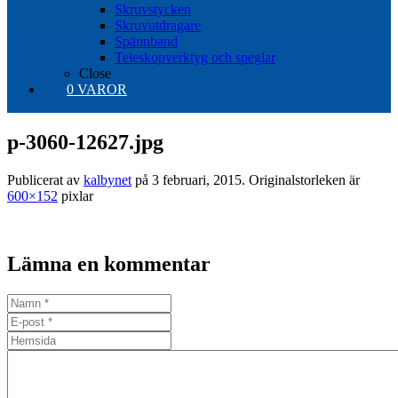
Skruvstycken
Skruvutdragare
Spännband
Teleskopverktyg och speglar
Close
0 VAROR
p-3060-12627.jpg
Publicerat av
kalbynet
på
3 februari, 2015
. Originalstorleken är
600×152
pixlar
Lämna en kommentar