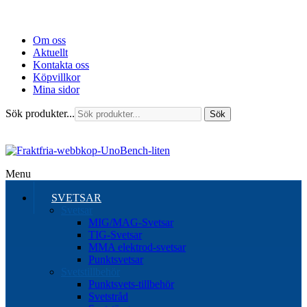
Om oss
Aktuellt
Kontakta oss
Köpvillkor
Mina sidor
Sök produkter...
Sök
Menu
SVETSAR
Svetsar
MIG/MAG-Svetsar
TIG-Svetsar
MMA elektrod-svetsar
Punktsvetsar
Svetstillbehör
Punktsvets-tillbehör
Svetstråd