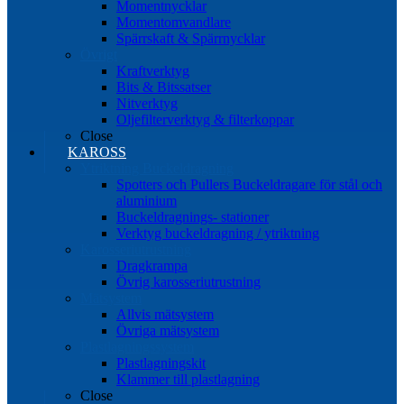
Momentnycklar
Momentomvandlare
Spärrskaft & Spärrnycklar
Övrigt
Kraftverktyg
Bits & Bitssatser
Nitverktyg
Oljefilterverktyg & filterkoppar
Close
KAROSS
Ytriktning Buckeldragning
Spotters och Pullers Buckeldragare för stål och
aluminium
Buckeldragnings- stationer
Verktyg buckeldragning / ytriktning
Karosseriutrustning
Dragkrampa
Övrig karosseriutrustning
Mätsystem
Allvis mätsystem
Övriga mätsystem
Plastlagningssystem
Plastlagningskit
Klammer till plastlagning
Close