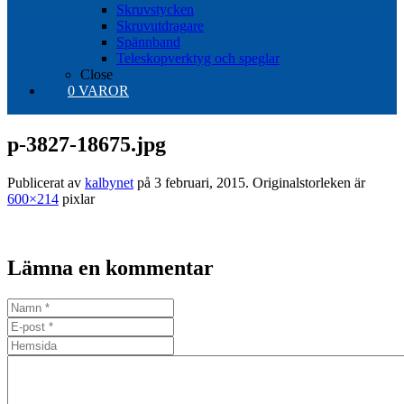
Skruvstycken
Skruvutdragare
Spännband
Teleskopverktyg och speglar
Close
0 VAROR
p-3827-18675.jpg
Publicerat av
kalbynet
på
3 februari, 2015
. Originalstorleken är
600×214
pixlar
Lämna en kommentar