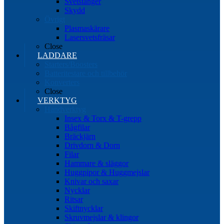
Svetstänger
Skydd
Övrigt
Plasmaskärare
Lasersvetsfräsar
Close
LADDARE
Starters/Boosters
Batteritestare och tillbehör
Konverters
Close
VERKTYG
Handverktyg
Insex & Torx & T-grepp
Bågfilar
Bräckjärn
Drivdorn & Dorn
Filar
Hammare & släggor
Huggpipor & Huggmejslar
Knivar och saxar
Nycklar
Ritsar
Skiftnycklar
Skruvmejslar & klingor