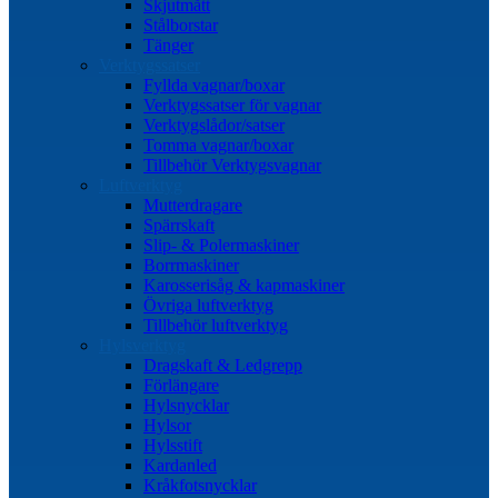
Skjutmått
Stålborstar
Tänger
Verktygssatser
Fyllda vagnar/boxar
Verktygssatser för vagnar
Verktygslådor/satser
Tomma vagnar/boxar
Tillbehör Verktygsvagnar
Luftverktyg
Mutterdragare
Spärrskaft
Slip- & Polermaskiner
Borrmaskiner
Karosserisåg & kapmaskiner
Övriga luftverktyg
Tillbehör luftverktyg
Hylsverktyg
Dragskaft & Ledgrepp
Förlängare
Hylsnycklar
Hylsor
Hylsstift
Kardanled
Kråkfotsnycklar