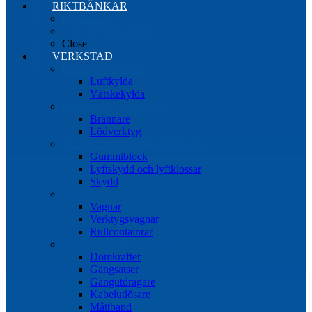
RIKTBÄNKAR
Riktbänkar
Tillbehör riktbänkar
Close
VERKSTAD
Induktionsvärmare
Luftkylda
Vätskekylda
Brännare & lödverktyg
Brännare
Lödverktyg
Gummiblock, klossar och skydd
Gummiblock
Lyftskydd och lyftklossar
Skydd
Vagnar
Vagnar
Verktygsvagnar
Rullcontainrar
Övrig Verkstadsutrustning
Domkrafter
Gängsatser
Gängutdragare
Kabelutlösare
Måttband