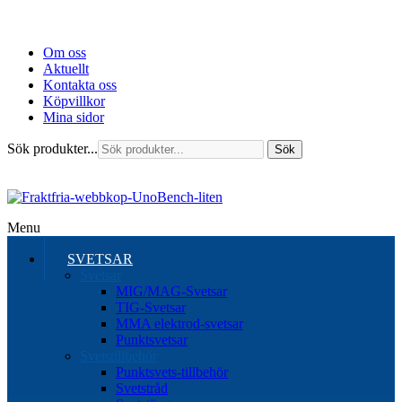
Om oss
Aktuellt
Kontakta oss
Köpvillkor
Mina sidor
Sök produkter...
Sök
Menu
SVETSAR
Svetsar
MIG/MAG-Svetsar
TIG-Svetsar
MMA elektrod-svetsar
Punktsvetsar
Svetstillbehör
Punktsvets-tillbehör
Svetstråd