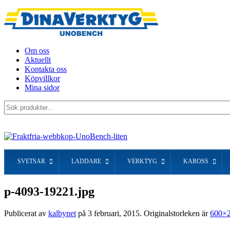
Om oss
Aktuellt
Kontakta oss
Köpvillkor
Mina sidor
Sök
produkter...
SVETSAR
LADDARE
VERKTYG
KAROSS
p-4093-19221.jpg
Publicerat av
kalbynet
på
3 februari, 2015
. Originalstorleken är
600×