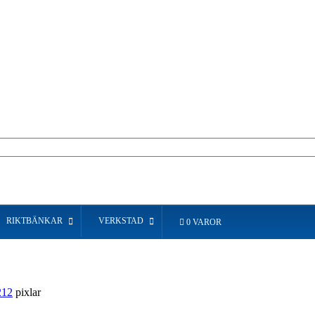
RIKTBÄNKAR
VERKSTAD
0 VAROR
212
pixlar