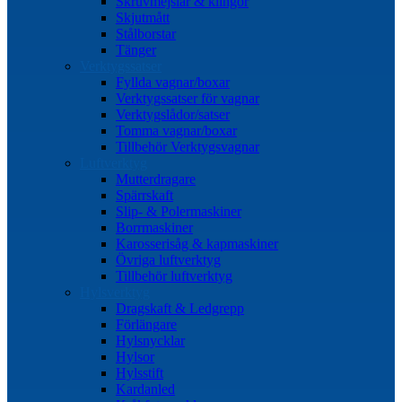
Skruvmejslar & klingor
Skjutmått
Stålborstar
Tänger
Verktygssatser
Fyllda vagnar/boxar
Verktygssatser för vagnar
Verktygslådor/satser
Tomma vagnar/boxar
Tillbehör Verktygsvagnar
Luftverktyg
Mutterdragare
Spärrskaft
Slip- & Polermaskiner
Borrmaskiner
Karosserisåg & kapmaskiner
Övriga luftverktyg
Tillbehör luftverktyg
Hylsverktyg
Dragskaft & Ledgrepp
Förlängare
Hylsnycklar
Hylsor
Hylsstift
Kardanled