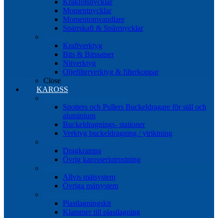
Kråkfotsnycklar
Momentnycklar
Momentomvandlare
Spärrskaft & Spärrnycklar
Övrigt
Kraftverktyg
Bits & Bitssatser
Nitverktyg
Oljefilterverktyg & filterkoppar
Close
KAROSS
Ytriktning Buckeldragning
Spotters och Pullers Buckeldragare för stål och
aluminium
Buckeldragnings- stationer
Verktyg buckeldragning / ytriktning
Karosseriutrustning
Dragkrampa
Övrig karosseriutrustning
Mätsystem
Allvis mätsystem
Övriga mätsystem
Plastlagningssystem
Plastlagningskit
Klammer till plastlagning