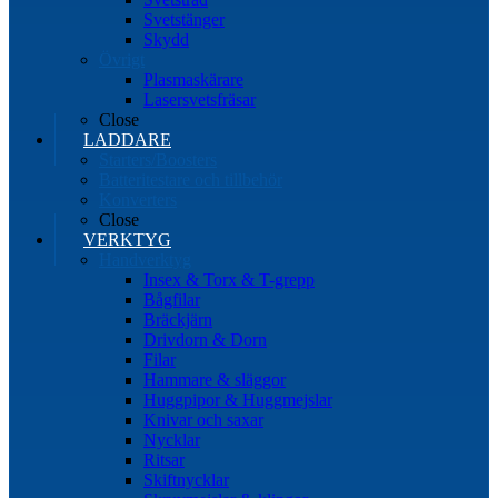
Svetstänger
Skydd
Övrigt
Plasmaskärare
Lasersvetsfräsar
Close
LADDARE
Starters/Boosters
Batteritestare och tillbehör
Konverters
Close
VERKTYG
Handverktyg
Insex & Torx & T-grepp
Bågfilar
Bräckjärn
Drivdorn & Dorn
Filar
Hammare & släggor
Huggpipor & Huggmejslar
Knivar och saxar
Nycklar
Ritsar
Skiftnycklar