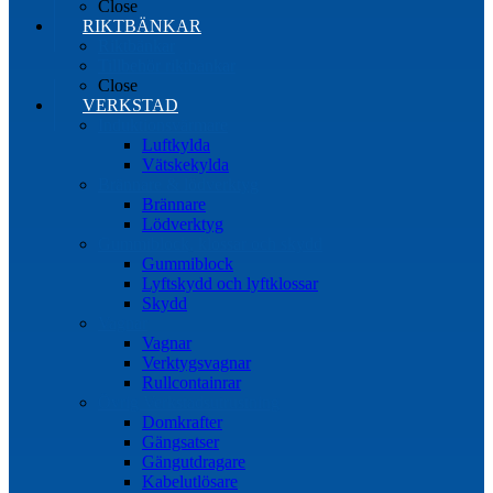
Close
RIKTBÄNKAR
Riktbänkar
Tillbehör riktbänkar
Close
VERKSTAD
Induktionsvärmare
Luftkylda
Vätskekylda
Brännare & lödverktyg
Brännare
Lödverktyg
Gummiblock, klossar och skydd
Gummiblock
Lyftskydd och lyftklossar
Skydd
Vagnar
Vagnar
Verktygsvagnar
Rullcontainrar
Övrig Verkstadsutrustning
Domkrafter
Gängsatser
Gängutdragare
Kabelutlösare