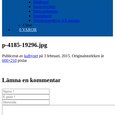
Måttband
Skruvstycken
Skruvutdragare
Spännband
Teleskopverktyg och speglar
Close
0 VAROR
p-4185-19296.jpg
Publicerat av
kalbynet
på
3 februari, 2015
. Originalstorleken är
600×210
pixlar
Lämna en kommentar