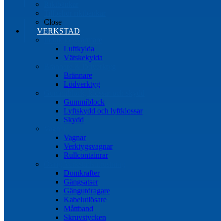
Riktbänkar
Tillbehör riktbänkar
Close
VERKSTAD
Induktionsvärmare
Luftkylda
Vätskekylda
Brännare & lödverktyg
Brännare
Lödverktyg
Gummiblock, klossar och skydd
Gummiblock
Lyftskydd och lyftklossar
Skydd
Vagnar
Vagnar
Verktygsvagnar
Rullcontainrar
Övrig Verkstadsutrustning
Domkrafter
Gängsatser
Gängutdragare
Kabelutlösare
Måttband
Skruvstycken