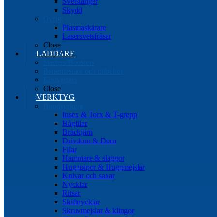
Svetstänger
Skydd
Övrigt
Plasmaskärare
Lasersvetsfräsar
Close
LADDARE
Starters/Boosters
Batteritestare och tillbehör
Konverters
Close
VERKTYG
Handverktyg
Insex & Torx & T-grepp
Bågfilar
Bräckjärn
Drivdorn & Dorn
Filar
Hammare & släggor
Huggpipor & Huggmejslar
Knivar och saxar
Nycklar
Ritsar
Skiftnycklar
Skruvmejslar & klingor