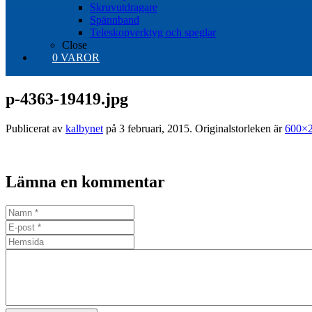
Skruvutdragare
Spännband
Teleskopverktyg och speglar
Close
0 VAROR
p-4363-19419.jpg
Publicerat av
kalbynet
på
3 februari, 2015
. Originalstorleken är
600×
Lämna en kommentar