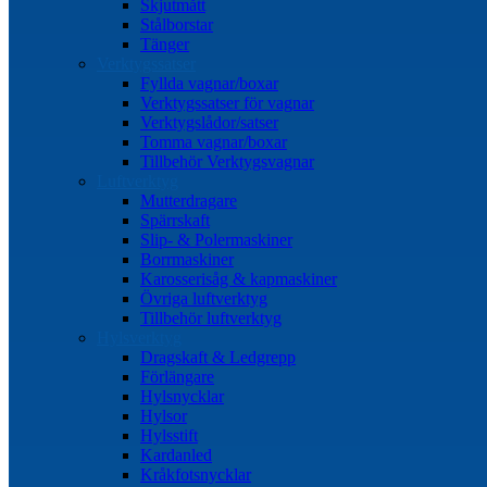
Skjutmått
Stålborstar
Tänger
Verktygssatser
Fyllda vagnar/boxar
Verktygssatser för vagnar
Verktygslådor/satser
Tomma vagnar/boxar
Tillbehör Verktygsvagnar
Luftverktyg
Mutterdragare
Spärrskaft
Slip- & Polermaskiner
Borrmaskiner
Karosserisåg & kapmaskiner
Övriga luftverktyg
Tillbehör luftverktyg
Hylsverktyg
Dragskaft & Ledgrepp
Förlängare
Hylsnycklar
Hylsor
Hylsstift
Kardanled
Kråkfotsnycklar