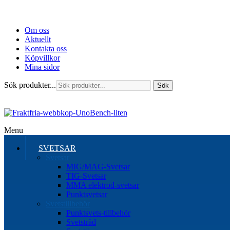
Om oss
Aktuellt
Kontakta oss
Köpvillkor
Mina sidor
Sök produkter...
Sök
Menu
SVETSAR
Svetsar
MIG/MAG-Svetsar
TIG-Svetsar
MMA elektrod-svetsar
Punktsvetsar
Svetstillbehör
Punktsvets-tillbehör
Svetstråd