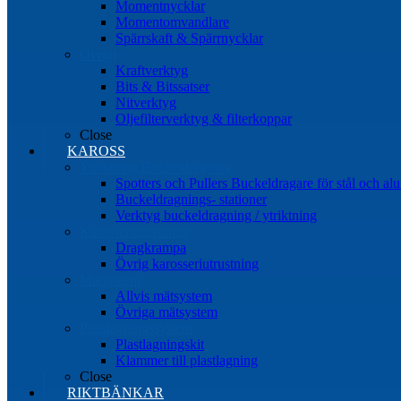
Momentnycklar
Momentomvandlare
Spärrskaft & Spärrnycklar
Övrigt
Kraftverktyg
Bits & Bitssatser
Nitverktyg
Oljefilterverktyg & filterkoppar
Close
KAROSS
Ytriktning Buckeldragning
Spotters och Pullers Buckeldragare för stål och a
Buckeldragnings- stationer
Verktyg buckeldragning / ytriktning
Karosseriutrustning
Dragkrampa
Övrig karosseriutrustning
Mätsystem
Allvis mätsystem
Övriga mätsystem
Plastlagningssystem
Plastlagningskit
Klammer till plastlagning
Close
RIKTBÄNKAR