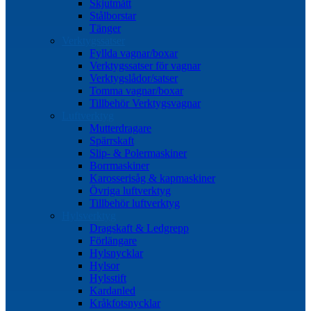
Skjutmått
Stålborstar
Tänger
Verktygssatser
Fyllda vagnar/boxar
Verktygssatser för vagnar
Verktygslådor/satser
Tomma vagnar/boxar
Tillbehör Verktygsvagnar
Luftverktyg
Mutterdragare
Spärrskaft
Slip- & Polermaskiner
Borrmaskiner
Karosserisåg & kapmaskiner
Övriga luftverktyg
Tillbehör luftverktyg
Hylsverktyg
Dragskaft & Ledgrepp
Förlängare
Hylsnycklar
Hylsor
Hylsstift
Kardanled
Kråkfotsnycklar