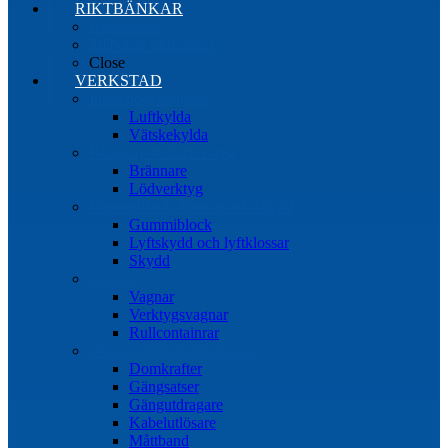
RIKTBÄNKAR
Riktbänkar
Tillbehör riktbänkar
Close
VERKSTAD
Induktionsvärmare
Luftkylda
Vätskekylda
Brännare & lödverktyg
Brännare
Lödverktyg
Gummiblock, klossar och skydd
Gummiblock
Lyftskydd och lyftklossar
Skydd
Vagnar
Vagnar
Verktygsvagnar
Rullcontainrar
Övrig Verkstadsutrustning
Domkrafter
Gängsatser
Gängutdragare
Kabelutlösare
Måttband