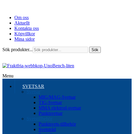
Om oss
Aktuellt
Kontakta oss
Köpvillkor
Mina sidor
Sök produkter...
Sök
Menu
SVETSAR
Svetsar
MIG/MAG-Svetsar
TIG-Svetsar
MMA elektrod-svetsar
Punktsvetsar
Svetstillbehör
Punktsvets-tillbehör
Svetstråd