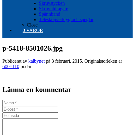
Skruvstycken
Skruvutdragare
Spännband
Teleskopverktyg och speglar
Close
0 VAROR
p-5418-8501026.jpg
Publicerat av
kalbynet
på
3 februari, 2015
. Originalstorleken är
600×110
pixlar
Lämna en kommentar