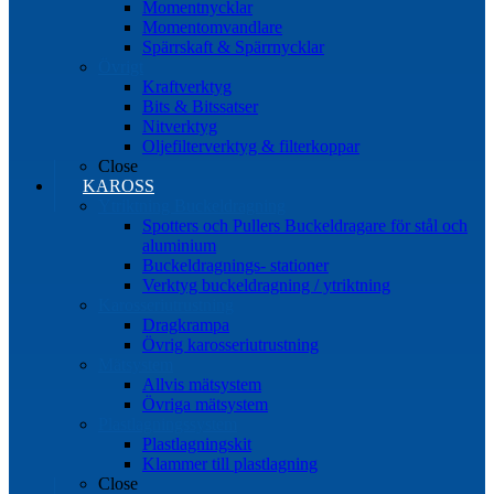
Momentnycklar
Momentomvandlare
Spärrskaft & Spärrnycklar
Övrigt
Kraftverktyg
Bits & Bitssatser
Nitverktyg
Oljefilterverktyg & filterkoppar
Close
KAROSS
Ytriktning Buckeldragning
Spotters och Pullers Buckeldragare för stål och
aluminium
Buckeldragnings- stationer
Verktyg buckeldragning / ytriktning
Karosseriutrustning
Dragkrampa
Övrig karosseriutrustning
Mätsystem
Allvis mätsystem
Övriga mätsystem
Plastlagningssystem
Plastlagningskit
Klammer till plastlagning
Close