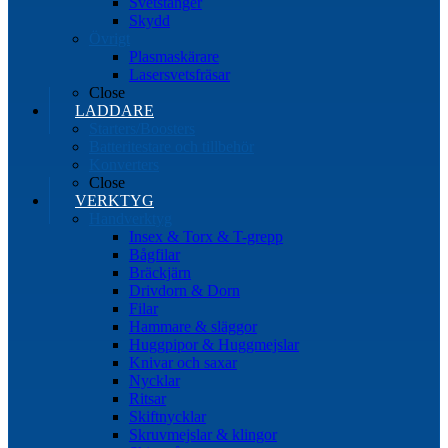
Svetstänger
Skydd
Övrigt
Plasmaskärare
Lasersvetsfräsar
Close
LADDARE
Starters/Boosters
Batteritestare och tillbehör
Konverters
Close
VERKTYG
Handverktyg
Insex & Torx & T-grepp
Bågfilar
Bräckjärn
Drivdorn & Dorn
Filar
Hammare & släggor
Huggpipor & Huggmejslar
Knivar och saxar
Nycklar
Ritsar
Skiftnycklar
Skruvmejslar & klingor