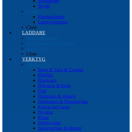
Svetstänger
Skydd
Övrigt
Plasmaskärare
Lasersvetsfräsar
Close
LADDARE
Starters/Boosters
Batteritestare och tillbehör
Konverters
Close
VERKTYG
Handverktyg
Insex & Torx & T-grepp
Bågfilar
Bräckjärn
Drivdorn & Dorn
Filar
Hammare & släggor
Huggpipor & Huggmejslar
Knivar och saxar
Nycklar
Ritsar
Skiftnycklar
Skruvmejslar & klingor