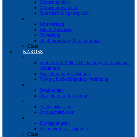
Momentnycklar
Momentomvandlare
Spärrskaft & Spärrnycklar
Övrigt
Kraftverktyg
Bits & Bitssatser
Nitverktyg
Oljefilterverktyg & filterkoppar
Close
KAROSS
Ytriktning Buckeldragning
Spotters och Pullers Buckeldragare för stål och
aluminium
Buckeldragnings- stationer
Verktyg buckeldragning / ytriktning
Karosseriutrustning
Dragkrampa
Övrig karosseriutrustning
Mätsystem
Allvis mätsystem
Övriga mätsystem
Plastlagningssystem
Plastlagningskit
Klammer till plastlagning
Close