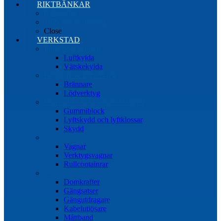
RIKTBÄNKAR
Riktbänkar
Tillbehör riktbänkar
Close
VERKSTAD
Induktionsvärmare
Luftkylda
Vätskekylda
Brännare & lödverktyg
Brännare
Lödverktyg
Gummiblock, klossar och skydd
Gummiblock
Lyftskydd och lyftklossar
Skydd
Vagnar
Vagnar
Verktygsvagnar
Rullcontainrar
Övrig Verkstadsutrustning
Domkrafter
Gängsatser
Gängutdragare
Kabelutlösare
Måttband