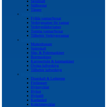
Skjutmått
Stålborstar
Tänger
Verktygssatser
Fyllda vagnar/boxar
Verktygssatser för vagnar
Verktygslådor/satser
Tomma vagnar/boxar
Tillbehör Verktygsvagnar
Luftverktyg
Mutterdragare
Spärrskaft
Slip- & Polermaskiner
Borrmaskiner
Karosserisåg & kapmaskiner
Övriga luftverktyg
Tillbehör luftverktyg
Hylsverktyg
Dragskaft & Ledgrepp
Förlängare
Hylsnycklar
Hylsor
Hylsstift
Kardanled
Kråkfotsnycklar