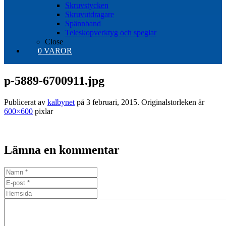
Skruvstycken
Skruvutdragare
Spännband
Teleskopverktyg och speglar
Close
0 VAROR
p-5889-6700911.jpg
Publicerat av
kalbynet
på
3 februari, 2015
. Originalstorleken är
600×600
pixlar
Lämna en kommentar