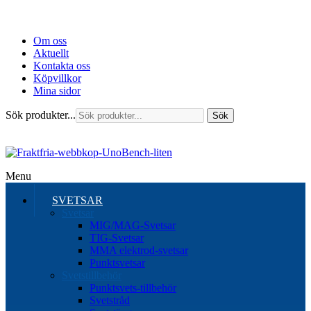
Om oss
Aktuellt
Kontakta oss
Köpvillkor
Mina sidor
Sök produkter...
Sök
Menu
SVETSAR
Svetsar
MIG/MAG-Svetsar
TIG-Svetsar
MMA elektrod-svetsar
Punktsvetsar
Svetstillbehör
Punktsvets-tillbehör
Svetstråd