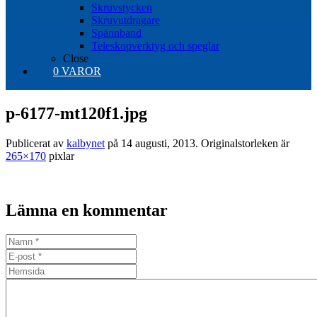
Skruvstycken
Skruvutdragare
Spännband
Teleskopverktyg och speglar
Close
0 VAROR
p-6177-mt120f1.jpg
Publicerat av
kalbynet
på
14 augusti, 2013
. Originalstorleken är
265×170
pixlar
Lämna en kommentar