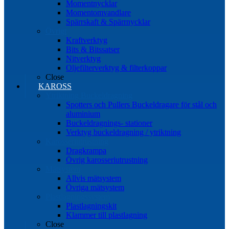
Momentnycklar
Momentomvandlare
Spärrskaft & Spärrnycklar
Övrigt
Kraftverktyg
Bits & Bitssatser
Nitverktyg
Oljefilterverktyg & filterkoppar
Close
KAROSS
Ytriktning Buckeldragning
Spotters och Pullers Buckeldragare för stål och
aluminium
Buckeldragnings- stationer
Verktyg buckeldragning / ytriktning
Karosseriutrustning
Dragkrampa
Övrig karosseriutrustning
Mätsystem
Allvis mätsystem
Övriga mätsystem
Plastlagningssystem
Plastlagningskit
Klammer till plastlagning
Close