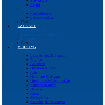
Svetstänger
Skydd
Övrigt
Plasmaskärare
Lasersvetsfräsar
Close
LADDARE
Starters/Boosters
Batteritestare och tillbehör
Konverters
Close
VERKTYG
Handverktyg
Insex & Torx & T-grepp
Bågfilar
Bräckjärn
Drivdorn & Dorn
Filar
Hammare & släggor
Huggpipor & Huggmejslar
Knivar och saxar
Nycklar
Ritsar
Skiftnycklar
Skruvmejslar & klingor