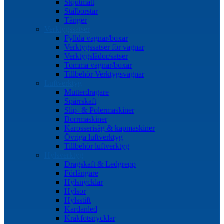
Skjutmått
Stålborstar
Tänger
Verktygssatser
Fyllda vagnar/boxar
Verktygssatser för vagnar
Verktygslådor/satser
Tomma vagnar/boxar
Tillbehör Verktygsvagnar
Luftverktyg
Mutterdragare
Spärrskaft
Slip- & Polermaskiner
Borrmaskiner
Karosserisåg & kapmaskiner
Övriga luftverktyg
Tillbehör luftverktyg
Hylsverktyg
Dragskaft & Ledgrepp
Förlängare
Hylsnycklar
Hylsor
Hylsstift
Kardanled
Kråkfotsnycklar