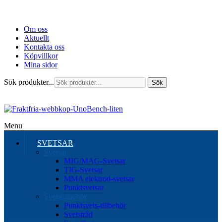
Om oss
Aktuellt
Kontakta oss
Köpvillkor
Mina sidor
Sök produkter...
Sök
Menu
SVETSAR
Svetsar
MIG/MAG-Svetsar
TIG-Svetsar
MMA elektrod-svetsar
Punktsvetsar
Svetstillbehör
Punktsvets-tillbehör
Svetstråd