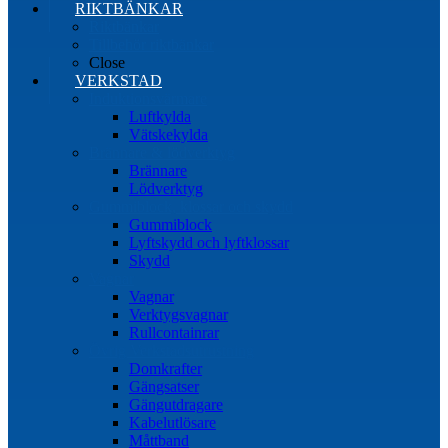
RIKTBÄNKAR
Riktbänkar
Tillbehör riktbänkar
Close
VERKSTAD
Induktionsvärmare
Luftkylda
Vätskekylda
Brännare & lödverktyg
Brännare
Lödverktyg
Gummiblock, klossar och skydd
Gummiblock
Lyftskydd och lyftklossar
Skydd
Vagnar
Vagnar
Verktygsvagnar
Rullcontainrar
Övrig Verkstadsutrustning
Domkrafter
Gängsatser
Gängutdragare
Kabelutlösare
Måttband