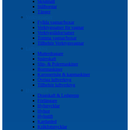
Skjutmått
Stålborstar
Tänger
Verktygssatser
Fyllda vagnar/boxar
Verktygssatser för vagnar
Verktygslådor/satser
Tomma vagnar/boxar
Tillbehör Verktygsvagnar
Luftverktyg
Mutterdragare
Spärrskaft
Slip- & Polermaskiner
Borrmaskiner
Karosserisåg & kapmaskiner
Övriga luftverktyg
Tillbehör luftverktyg
Hylsverktyg
Dragskaft & Ledgrepp
Förlängare
Hylsnycklar
Hylsor
Hylsstift
Kardanled
Kråkfotsnycklar