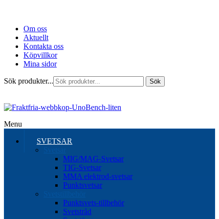
Om oss
Aktuellt
Kontakta oss
Köpvillkor
Mina sidor
Sök produkter...
Sök
Menu
SVETSAR
Svetsar
MIG/MAG-Svetsar
TIG-Svetsar
MMA elektrod-svetsar
Punktsvetsar
Svetstillbehör
Punktsvets-tillbehör
Svetstråd