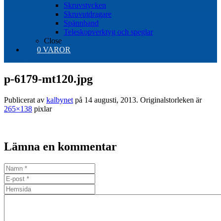
Skruvstycken
Skruvutdragare
Spännband
Teleskopverktyg och speglar
Close
0 VAROR
p-6179-mt120.jpg
Publicerat av
kalbynet
på
14 augusti, 2013
. Originalstorleken är
265×138
pixlar
Lämna en kommentar