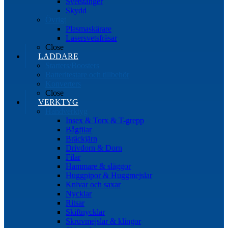
Svetstänger
Skydd
Övrigt
Plasmaskärare
Lasersvetsfräsar
Close
LADDARE
Starters/Boosters
Batteritestare och tillbehör
Konverters
Close
VERKTYG
Handverktyg
Insex & Torx & T-grepp
Bågfilar
Bräckjärn
Drivdorn & Dorn
Filar
Hammare & släggor
Huggpipor & Huggmejslar
Knivar och saxar
Nycklar
Ritsar
Skiftnycklar
Skruvmejslar & klingor