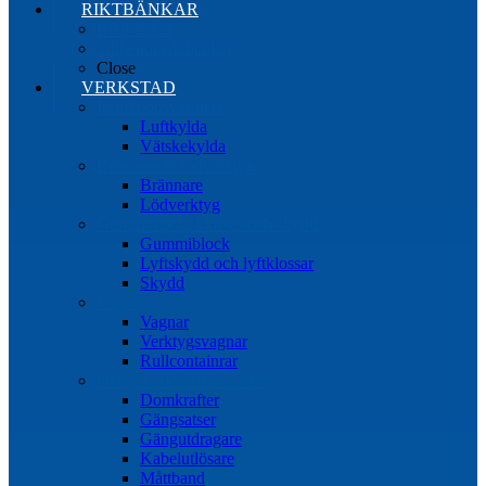
RIKTBÄNKAR
Riktbänkar
Tillbehör riktbänkar
Close
VERKSTAD
Induktionsvärmare
Luftkylda
Vätskekylda
Brännare & lödverktyg
Brännare
Lödverktyg
Gummiblock, klossar och skydd
Gummiblock
Lyftskydd och lyftklossar
Skydd
Vagnar
Vagnar
Verktygsvagnar
Rullcontainrar
Övrig Verkstadsutrustning
Domkrafter
Gängsatser
Gängutdragare
Kabelutlösare
Måttband