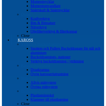
Momentnycklar
Momentomvandlare
Spärrskaft & Spärrnycklar
Övrigt
Kraftverktyg
Bits & Bitssatser
Nitverktyg
Oljefilterverktyg & filterkoppar
Close
KAROSS
Ytriktning Buckeldragning
Spotters och Pullers Buckeldragare för stål och
aluminium
Buckeldragnings- stationer
Verktyg buckeldragning / ytriktning
Karosseriutrustning
Dragkrampa
Övrig karosseriutrustning
Mätsystem
Allvis mätsystem
Övriga mätsystem
Plastlagningssystem
Plastlagningskit
Klammer till plastlagning
Close