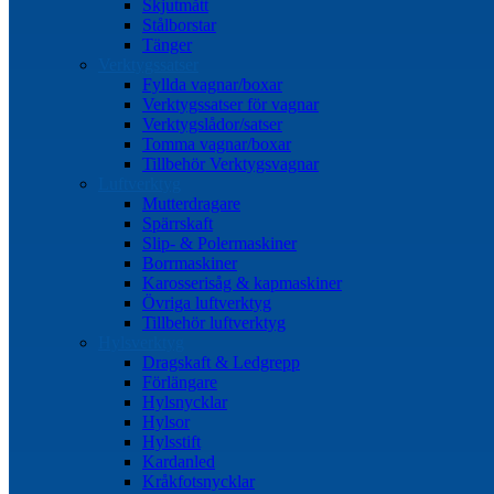
Skjutmått
Stålborstar
Tänger
Verktygssatser
Fyllda vagnar/boxar
Verktygssatser för vagnar
Verktygslådor/satser
Tomma vagnar/boxar
Tillbehör Verktygsvagnar
Luftverktyg
Mutterdragare
Spärrskaft
Slip- & Polermaskiner
Borrmaskiner
Karosserisåg & kapmaskiner
Övriga luftverktyg
Tillbehör luftverktyg
Hylsverktyg
Dragskaft & Ledgrepp
Förlängare
Hylsnycklar
Hylsor
Hylsstift
Kardanled
Kråkfotsnycklar