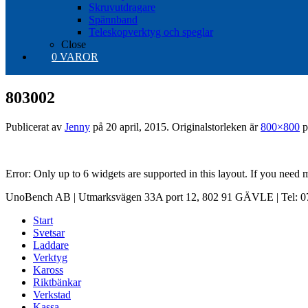
Skruvutdragare
Spännband
Teleskopverktyg och speglar
Close
0 VAROR
803002
Publicerat av
Jenny
på
20 april, 2015
. Originalstorleken är
800×800
p
Error: Only up to 6 widgets are supported in this layout. If you need
UnoBench AB | Utmarksvägen 33A port 12, 802 91 GÄVLE | Tel: 07
Start
Svetsar
Laddare
Verktyg
Kaross
Riktbänkar
Verkstad
Kassa