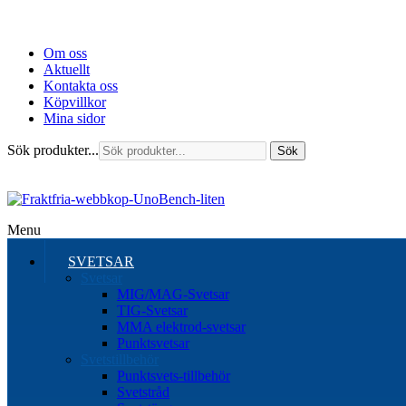
Om oss
Aktuellt
Kontakta oss
Köpvillkor
Mina sidor
Sök produkter...
Sök
Menu
SVETSAR
Svetsar
MIG/MAG-Svetsar
TIG-Svetsar
MMA elektrod-svetsar
Punktsvetsar
Svetstillbehör
Punktsvets-tillbehör
Svetstråd