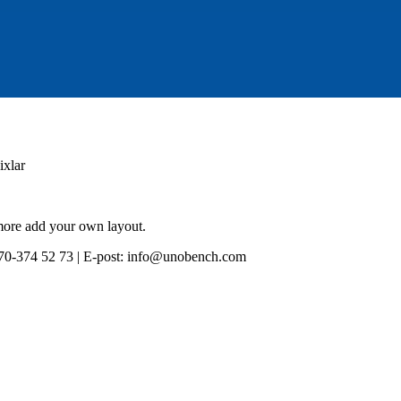
ixlar
 more add your own layout.
0-374 52 73 | E-post: info@unobench.com