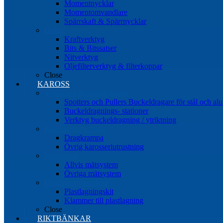
Momentnycklar
Momentomvandlare
Spärrskaft & Spärrnycklar
Övrigt
Kraftverktyg
Bits & Bitssatser
Nitverktyg
Oljefilterverktyg & filterkoppar
Close
KAROSS
Ytriktning Buckeldragning
Spotters och Pullers Buckeldragare för stål och a
Buckeldragnings- stationer
Verktyg buckeldragning / ytriktning
Karosseriutrustning
Dragkrampa
Övrig karosseriutrustning
Mätsystem
Allvis mätsystem
Övriga mätsystem
Plastlagningssystem
Plastlagningskit
Klammer till plastlagning
Close
RIKTBÄNKAR