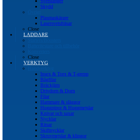
Svetstänger
Skydd
Övrigt
Plasmaskärare
Lasersvetsfräsar
Close
LADDARE
Starters/Boosters
Batteritestare och tillbehör
Konverters
Close
VERKTYG
Handverktyg
Insex & Torx & T-grepp
Bågfilar
Bräckjärn
Drivdorn & Dorn
Filar
Hammare & släggor
Huggpipor & Huggmejslar
Knivar och saxar
Nycklar
Ritsar
Skiftnycklar
Skruvmejslar & klingor