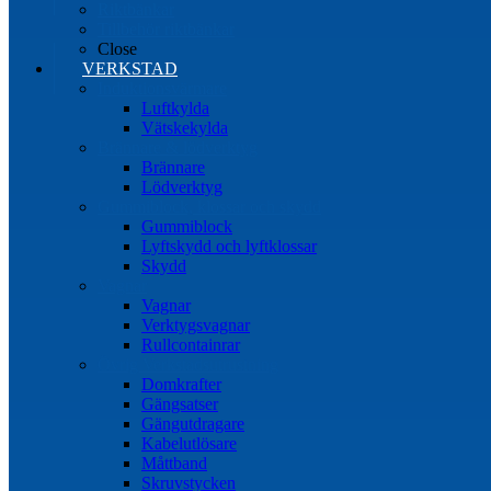
Riktbänkar
Tillbehör riktbänkar
Close
VERKSTAD
Induktionsvärmare
Luftkylda
Vätskekylda
Brännare & lödverktyg
Brännare
Lödverktyg
Gummiblock, klossar och skydd
Gummiblock
Lyftskydd och lyftklossar
Skydd
Vagnar
Vagnar
Verktygsvagnar
Rullcontainrar
Övrig Verkstadsutrustning
Domkrafter
Gängsatser
Gängutdragare
Kabelutlösare
Måttband
Skruvstycken