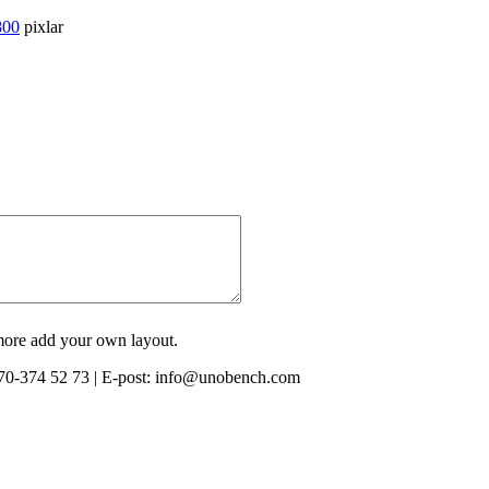
800
pixlar
 more add your own layout.
0-374 52 73 | E-post: info@unobench.com