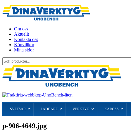
Om oss
Aktuellt
Kontakta oss
Köpvillkor
Mina sidor
Sök
produkter...
SVETSAR
LADDARE
VERKTYG
KAROSS
p-906-4649.jpg