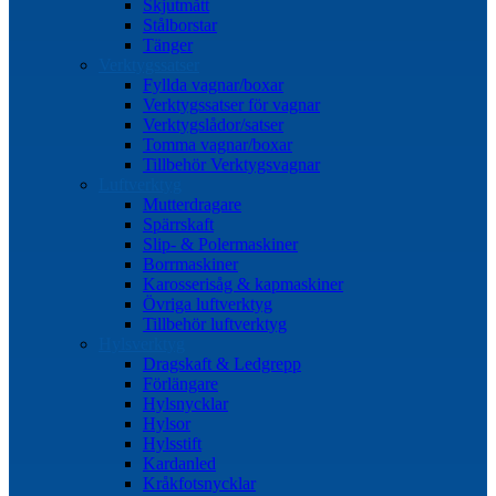
Skjutmått
Stålborstar
Tänger
Verktygssatser
Fyllda vagnar/boxar
Verktygssatser för vagnar
Verktygslådor/satser
Tomma vagnar/boxar
Tillbehör Verktygsvagnar
Luftverktyg
Mutterdragare
Spärrskaft
Slip- & Polermaskiner
Borrmaskiner
Karosserisåg & kapmaskiner
Övriga luftverktyg
Tillbehör luftverktyg
Hylsverktyg
Dragskaft & Ledgrepp
Förlängare
Hylsnycklar
Hylsor
Hylsstift
Kardanled
Kråkfotsnycklar