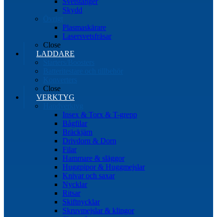
Svetstänger
Skydd
Övrigt
Plasmaskärare
Lasersvetsfräsar
Close
LADDARE
Starters/Boosters
Batteritestare och tillbehör
Konverters
Close
VERKTYG
Handverktyg
Insex & Torx & T-grepp
Bågfilar
Bräckjärn
Drivdorn & Dorn
Filar
Hammare & släggor
Huggpipor & Huggmejslar
Knivar och saxar
Nycklar
Ritsar
Skiftnycklar
Skruvmejslar & klingor