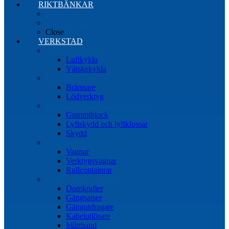
RIKTBÄNKAR
Riktbänkar
Tillbehör riktbänkar
Close
VERKSTAD
Induktionsvärmare
Luftkylda
Vätskekylda
Brännare & lödverktyg
Brännare
Lödverktyg
Gummiblock, klossar och skydd
Gummiblock
Lyftskydd och lyftklossar
Skydd
Vagnar
Vagnar
Verktygsvagnar
Rullcontainrar
Övrig Verkstadsutrustning
Domkrafter
Gängsatser
Gängutdragare
Kabelutlösare
Måttband