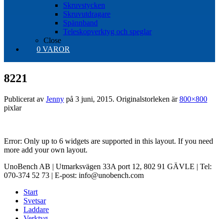
Skruvstycken
Skruvutdragare
Spännband
Teleskopverktyg och speglar
Close
0 VAROR
8221
Publicerat av
Jenny
på
3 juni, 2015
. Originalstorleken är
800×800
pixlar
Error: Only up to 6 widgets are supported in this layout. If you need
more add your own layout.
UnoBench AB | Utmarksvägen 33A port 12, 802 91 GÄVLE | Tel:
070-374 52 73 | E-post: info@unobench.com
Start
Svetsar
Laddare
Verktyg