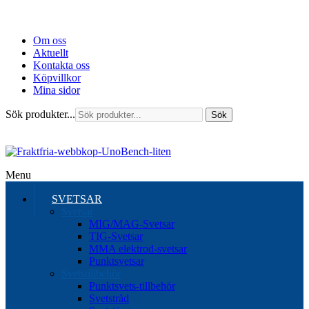
Om oss
Aktuellt
Kontakta oss
Köpvillkor
Mina sidor
Sök produkter...
Sök
Menu
SVETSAR
Svetsar
MIG/MAG-Svetsar
TIG-Svetsar
MMA elektrod-svetsar
Punktsvetsar
Svetstillbehör
Punktsvets-tillbehör
Svetstråd