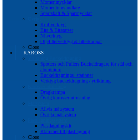
Momentnycklar
Momentomvandlare
Spärrskaft & Spärrnycklar
Övrigt
Kraftverktyg
Bits & Bitssatser
Nitverktyg
Oljefilterverktyg & filterkoppar
Close
KAROSS
Ytriktning Buckeldragning
Spotters och Pullers Buckeldragare för stål och
aluminium
Buckeldragnings- stationer
Verktyg buckeldragning / ytriktning
Karosseriutrustning
Dragkrampa
Övrig karosseriutrustning
Mätsystem
Allvis mätsystem
Övriga mätsystem
Plastlagningssystem
Plastlagningskit
Klammer till plastlagning
Close