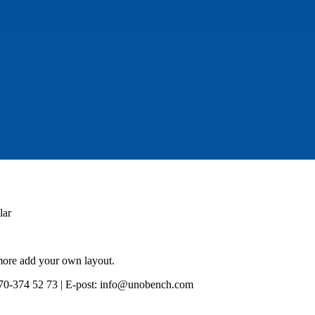
lar
 more add your own layout.
0-374 52 73 | E-post: info@unobench.com