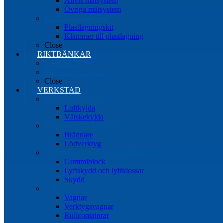
Allvis mätsystem
Övriga mätsystem
Plastlagningssystem
Plastlagningskit
Klammer till plastlagning
Close
RIKTBÄNKAR
Riktbänkar
Tillbehör riktbänkar
Close
VERKSTAD
Induktionsvärmare
Luftkylda
Vätskekylda
Brännare & lödverktyg
Brännare
Lödverktyg
Gummiblock, klossar och skydd
Gummiblock
Lyftskydd och lyftklossar
Skydd
Vagnar
Vagnar
Verktygsvagnar
Rullcontainrar