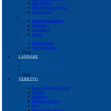
TIG-Svetsar
MMA elektrod-svetsar
Punktsvetsar
Svetstillbehör
Punktsvets-tillbehör
Svetstråd
Svetstänger
Skydd
Övrigt
Plasmaskärare
Lasersvetsfräsar
Close
LADDARE
Starters/Boosters
Batteritestare och tillbehör
Konverters
Close
VERKTYG
Handverktyg
Insex & Torx & T-grepp
Bågfilar
Bräckjärn
Drivdorn & Dorn
Filar
Hammare & släggor