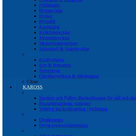
Förlängare
Hylsnycklar
Hylsor
Hylsstift
Kardanled
Kråkfotsnycklar
Momentnycklar
Momentomvandlare
Spärrskaft & Spärrnycklar
Övrigt
Kraftverktyg
Bits & Bitssatser
Nitverktyg
Oljefilterverktyg & filterkoppar
Close
KAROSS
Ytriktning Buckeldragning
Spotters och Pullers Buckeldragare för stål och a
Buckeldragnings- stationer
Verktyg buckeldragning / ytriktning
Karosseriutrustning
Dragkrampa
Övrig karosseriutrustning
Mätsystem