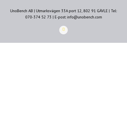
UnoBench AB | Utmarksvägen 33A port 12, 802 91 GÄVLE | Tel:
070-374 52 73 | E-post: info@unobench.com