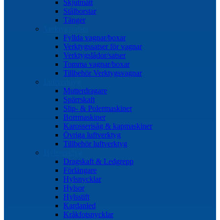
Skjutmått
Stålborstar
Tänger
Verktygssatser
Fyllda vagnar/boxar
Verktygssatser för vagnar
Verktygslådor/satser
Tomma vagnar/boxar
Tillbehör Verktygsvagnar
Luftverktyg
Mutterdragare
Spärrskaft
Slip- & Polermaskiner
Borrmaskiner
Karosserisåg & kapmaskiner
Övriga luftverktyg
Tillbehör luftverktyg
Hylsverktyg
Dragskaft & Ledgrepp
Förlängare
Hylsnycklar
Hylsor
Hylsstift
Kardanled
Kråkfotsnycklar