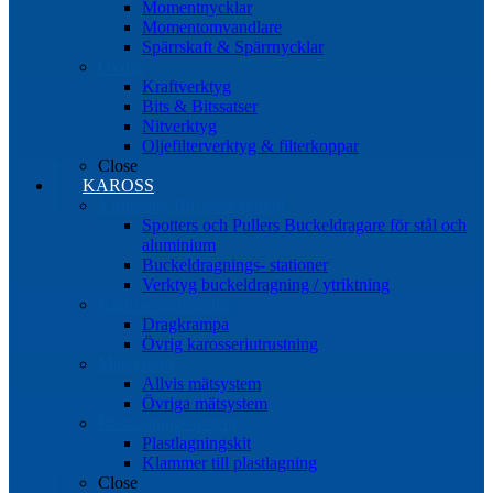
Momentnycklar
Momentomvandlare
Spärrskaft & Spärrnycklar
Övrigt
Kraftverktyg
Bits & Bitssatser
Nitverktyg
Oljefilterverktyg & filterkoppar
Close
KAROSS
Ytriktning Buckeldragning
Spotters och Pullers Buckeldragare för stål och
aluminium
Buckeldragnings- stationer
Verktyg buckeldragning / ytriktning
Karosseriutrustning
Dragkrampa
Övrig karosseriutrustning
Mätsystem
Allvis mätsystem
Övriga mätsystem
Plastlagningssystem
Plastlagningskit
Klammer till plastlagning
Close