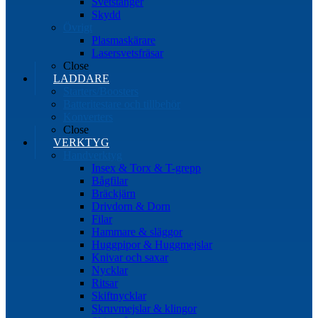
Svetstänger
Skydd
Övrigt
Plasmaskärare
Lasersvetsfräsar
Close
LADDARE
Starters/Boosters
Batteritestare och tillbehör
Konverters
Close
VERKTYG
Handverktyg
Insex & Torx & T-grepp
Bågfilar
Bräckjärn
Drivdorn & Dorn
Filar
Hammare & släggor
Huggpipor & Huggmejslar
Knivar och saxar
Nycklar
Ritsar
Skiftnycklar
Skruvmejslar & klingor