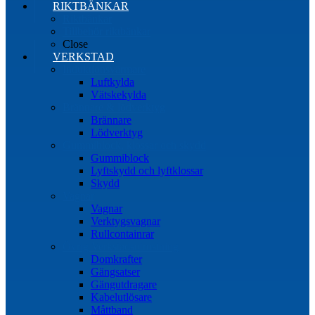
RIKTBÄNKAR
Riktbänkar
Tillbehör riktbänkar
Close
VERKSTAD
Induktionsvärmare
Luftkylda
Vätskekylda
Brännare & lödverktyg
Brännare
Lödverktyg
Gummiblock, klossar och skydd
Gummiblock
Lyftskydd och lyftklossar
Skydd
Vagnar
Vagnar
Verktygsvagnar
Rullcontainrar
Övrig Verkstadsutrustning
Domkrafter
Gängsatser
Gängutdragare
Kabelutlösare
Måttband