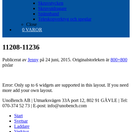
Skruvstycken
Skruvutdragare
Spännband
Teleskopverktyg och speglar
Close
0 VAROR
11208-11236
Publicerat av
Jenny
på
24 juni, 2015
. Originalstorleken är
800×800
pixlar
Error: Only up to 6 widgets are supported in this layout. If you need
more add your own layout.
UnoBench AB | Utmarksvägen 33A port 12, 802 91 GÄVLE | Tel:
070-374 52 73 | E-post: info@unobench.com
Start
Svetsar
Laddare
Verktyg