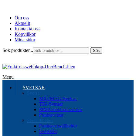
Om oss
Aktuellt
Kontakta oss
Köpvillkor
Mina sidor
Sök produkter...
Sök
Menu
SVETSAR
Svetsar
MIG/MAG-Svetsar
TIG-Svetsar
MMA elektrod-svetsar
Punktsvetsar
Svetstillbehör
Punktsvets-tillbehör
Svetstråd