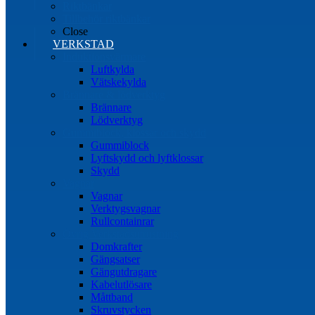
Riktbänkar
Tillbehör riktbänkar
Close
VERKSTAD
Induktionsvärmare
Luftkylda
Vätskekylda
Brännare & lödverktyg
Brännare
Lödverktyg
Gummiblock, klossar och skydd
Gummiblock
Lyftskydd och lyftklossar
Skydd
Vagnar
Vagnar
Verktygsvagnar
Rullcontainrar
Övrig Verkstadsutrustning
Domkrafter
Gängsatser
Gängutdragare
Kabelutlösare
Måttband
Skruvstycken