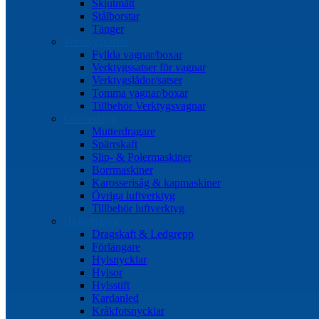
Skjutmått
Stålborstar
Tänger
Verktygssatser
Fyllda vagnar/boxar
Verktygssatser för vagnar
Verktygslådor/satser
Tomma vagnar/boxar
Tillbehör Verktygsvagnar
Luftverktyg
Mutterdragare
Spärrskaft
Slip- & Polermaskiner
Borrmaskiner
Karosserisåg & kapmaskiner
Övriga luftverktyg
Tillbehör luftverktyg
Hylsverktyg
Dragskaft & Ledgrepp
Förlängare
Hylsnycklar
Hylsor
Hylsstift
Kardanled
Kråkfotsnycklar