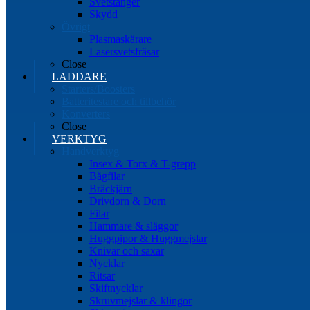
Svetstänger
Skydd
Övrigt
Plasmaskärare
Lasersvetsfräsar
Close
LADDARE
Starters/Boosters
Batteritestare och tillbehör
Konverters
Close
VERKTYG
Handverktyg
Insex & Torx & T-grepp
Bågfilar
Bräckjärn
Drivdorn & Dorn
Filar
Hammare & släggor
Huggpipor & Huggmejslar
Knivar och saxar
Nycklar
Ritsar
Skiftnycklar
Skruvmejslar & klingor