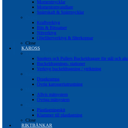
Momentnycklar
Momentomvandlare
Spärrskaft & Spärrnycklar
Övrigt
Kraftverktyg
Bits & Bitssatser
Nitverktyg
Oljefilterverktyg & filterkoppar
Close
KAROSS
Ytriktning Buckeldragning
Spotters och Pullers Buckeldragare för stål och a
Buckeldragnings- stationer
Verktyg buckeldragning / ytriktning
Karosseriutrustning
Dragkrampa
Övrig karosseriutrustning
Mätsystem
Allvis mätsystem
Övriga mätsystem
Plastlagningssystem
Plastlagningskit
Klammer till plastlagning
Close
RIKTBÄNKAR