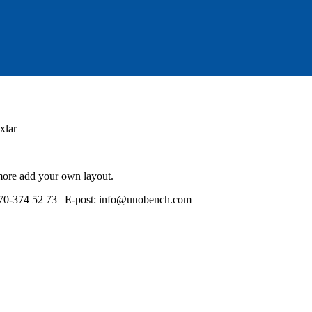
xlar
 more add your own layout.
0-374 52 73 | E-post: info@unobench.com