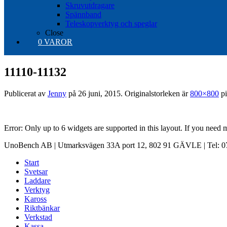
Skruvutdragare
Spännband
Teleskopverktyg och speglar
Close
0 VAROR
11110-11132
Publicerat av
Jenny
på
26 juni, 2015
. Originalstorleken är
800×800
pi
Error: Only up to 6 widgets are supported in this layout. If you need
UnoBench AB | Utmarksvägen 33A port 12, 802 91 GÄVLE | Tel: 07
Start
Svetsar
Laddare
Verktyg
Kaross
Riktbänkar
Verkstad
Kassa