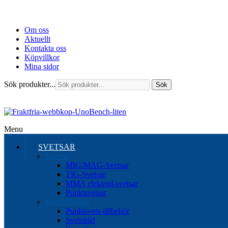
Om oss
Aktuellt
Kontakta oss
Köpvillkor
Mina sidor
Sök produkter...
Sök
Menu
SVETSAR
Svetsar
MIG/MAG-Svetsar
TIG-Svetsar
MMA elektrod-svetsar
Punktsvetsar
Svetstillbehör
Punktsvets-tillbehör
Svetstråd