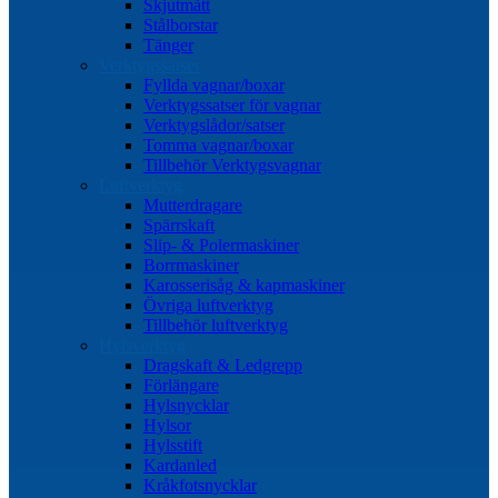
Skjutmått
Stålborstar
Tänger
Verktygssatser
Fyllda vagnar/boxar
Verktygssatser för vagnar
Verktygslådor/satser
Tomma vagnar/boxar
Tillbehör Verktygsvagnar
Luftverktyg
Mutterdragare
Spärrskaft
Slip- & Polermaskiner
Borrmaskiner
Karosserisåg & kapmaskiner
Övriga luftverktyg
Tillbehör luftverktyg
Hylsverktyg
Dragskaft & Ledgrepp
Förlängare
Hylsnycklar
Hylsor
Hylsstift
Kardanled
Kråkfotsnycklar