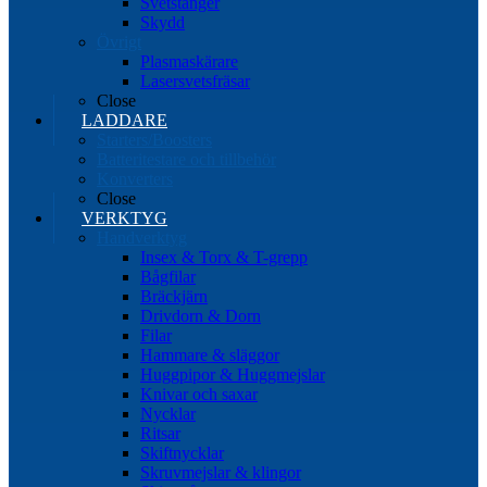
Svetstänger
Skydd
Övrigt
Plasmaskärare
Lasersvetsfräsar
Close
LADDARE
Starters/Boosters
Batteritestare och tillbehör
Konverters
Close
VERKTYG
Handverktyg
Insex & Torx & T-grepp
Bågfilar
Bräckjärn
Drivdorn & Dorn
Filar
Hammare & släggor
Huggpipor & Huggmejslar
Knivar och saxar
Nycklar
Ritsar
Skiftnycklar
Skruvmejslar & klingor