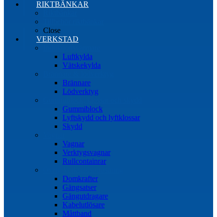
RIKTBÄNKAR
Riktbänkar
Tillbehör riktbänkar
Close
VERKSTAD
Induktionsvärmare
Luftkylda
Vätskekylda
Brännare & lödverktyg
Brännare
Lödverktyg
Gummiblock, klossar och skydd
Gummiblock
Lyftskydd och lyftklossar
Skydd
Vagnar
Vagnar
Verktygsvagnar
Rullcontainrar
Övrig Verkstadsutrustning
Domkrafter
Gängsatser
Gängutdragare
Kabelutlösare
Måttband