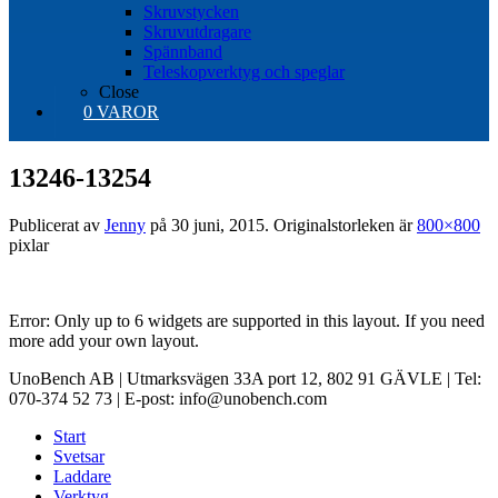
Skruvstycken
Skruvutdragare
Spännband
Teleskopverktyg och speglar
Close
0 VAROR
13246-13254
Publicerat av
Jenny
på
30 juni, 2015
. Originalstorleken är
800×800
pixlar
Error: Only up to 6 widgets are supported in this layout. If you need
more add your own layout.
UnoBench AB | Utmarksvägen 33A port 12, 802 91 GÄVLE | Tel:
070-374 52 73 | E-post: info@unobench.com
Start
Svetsar
Laddare
Verktyg