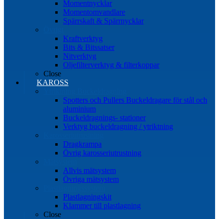
Momentnycklar
Momentomvandlare
Spärrskaft & Spärrnycklar
Övrigt
Kraftverktyg
Bits & Bitssatser
Nitverktyg
Oljefilterverktyg & filterkoppar
Close
KAROSS
Ytriktning Buckeldragning
Spotters och Pullers Buckeldragare för stål och
aluminium
Buckeldragnings- stationer
Verktyg buckeldragning / ytriktning
Karosseriutrustning
Dragkrampa
Övrig karosseriutrustning
Mätsystem
Allvis mätsystem
Övriga mätsystem
Plastlagningssystem
Plastlagningskit
Klammer till plastlagning
Close