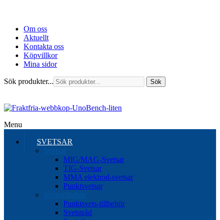
Om oss
Aktuellt
Kontakta oss
Köpvillkor
Mina sidor
Sök produkter...
Sök
Menu
SVETSAR
Svetsar
MIG/MAG-Svetsar
TIG-Svetsar
MMA elektrod-svetsar
Punktsvetsar
Svetstillbehör
Punktsvets-tillbehör
Svetstråd