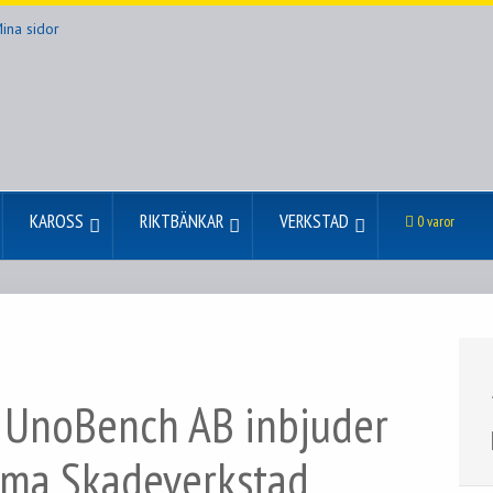
ina sidor
KAROSS
RIKTBÄNKAR
VERKSTAD
0 varor
 UnoBench AB inbjuder
ema Skadeverkstad