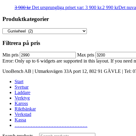
3 900
kr
Det ursprungliga priset var: 3 900 kr.
2 990
kr
Det nuvar
Produktkategorier
Filtrera på pris
Min pris
Max pris
Error: Only up to 6 widgets are supported in this layout. If you need
UnoBench AB | Utmarksvägen 33A port 12, 802 91 GÄVLE | Tel: 07
Start
Svetsar
Laddare
Verktyg
Kaross
Riktbänkar
Verkstad
Kassa
………………………………………
Search products …