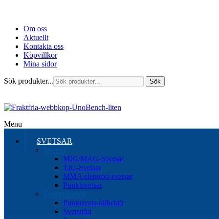
Om oss
Aktuellt
Kontakta oss
Köpvillkor
Mina sidor
Sök produkter...
Sök
Menu
SVETSAR
Svetsar
MIG/MAG-Svetsar
TIG-Svetsar
MMA elektrod-svetsar
Punktsvetsar
Svetstillbehör
Punktsvets-tillbehör
Svetstråd