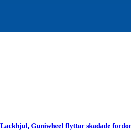
, Lackhjul, Guniwheel flyttar skadade fordo