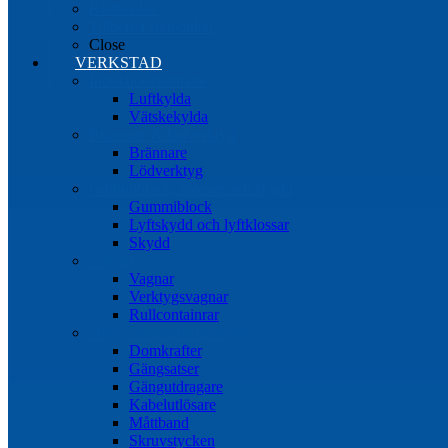
Riktbänkar
Tillbehör riktbänkar
Close
VERKSTAD
Induktionsvärmare
Luftkylda
Vätskekylda
Brännare & lödverktyg
Brännare
Lödverktyg
Gummiblock, klossar och skydd
Gummiblock
Lyftskydd och lyftklossar
Skydd
Vagnar
Vagnar
Verktygsvagnar
Rullcontainrar
Övrig Verkstadsutrustning
Domkrafter
Gängsatser
Gängutdragare
Kabelutlösare
Måttband
Skruvstycken