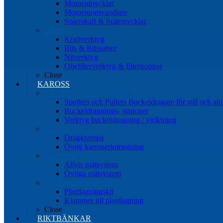
Momentnycklar
Momentomvandlare
Spärrskaft & Spärrnycklar
Övrigt
Kraftverktyg
Bits & Bitssatser
Nitverktyg
Oljefilterverktyg & filterkoppar
Close
KAROSS
Ytriktning Buckeldragning
Spotters och Pullers Buckeldragare för stål och a
Buckeldragnings- stationer
Verktyg buckeldragning / ytriktning
Karosseriutrustning
Dragkrampa
Övrig karosseriutrustning
Mätsystem
Allvis mätsystem
Övriga mätsystem
Plastlagningssystem
Plastlagningskit
Klammer till plastlagning
Close
RIKTBÄNKAR