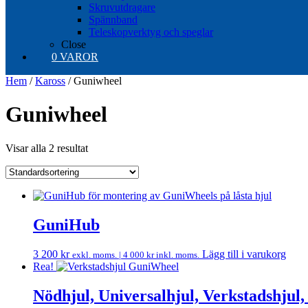
Skruvutdragare
Spännband
Teleskopverktyg och speglar
Close
0 VAROR
Hem
/
Kaross
/ Guniwheel
Guniwheel
Visar alla 2 resultat
GuniHub
3 200
kr
Lägg till i varukorg
exkl. moms. |
4 000
kr
inkl. moms.
Rea!
Nödhjul, Universalhjul, Verkstadshjul