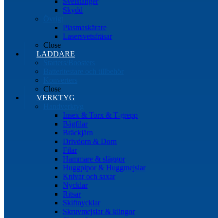
Svetstänger
Skydd
Övrigt
Plasmaskärare
Lasersvetsfräsar
Close
LADDARE
Starters/Boosters
Batteritestare och tillbehör
Konverters
Close
VERKTYG
Handverktyg
Insex & Torx & T-grepp
Bågfilar
Bräckjärn
Drivdorn & Dorn
Filar
Hammare & släggor
Huggpipor & Huggmejslar
Knivar och saxar
Nycklar
Ritsar
Skiftnycklar
Skruvmejslar & klingor