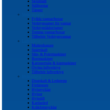
Skjutmått
Stålborstar
Tänger
Verktygssatser
Fyllda vagnar/boxar
Verktygssatser för vagnar
Verktygslådor/satser
Tomma vagnar/boxar
Tillbehör Verktygsvagnar
Luftverktyg
Mutterdragare
Spärrskaft
Slip- & Polermaskiner
Borrmaskiner
Karosserisåg & kapmaskiner
Övriga luftverktyg
Tillbehör luftverktyg
Hylsverktyg
Dragskaft & Ledgrepp
Förlängare
Hylsnycklar
Hylsor
Hylsstift
Kardanled
Kråkfotsnycklar