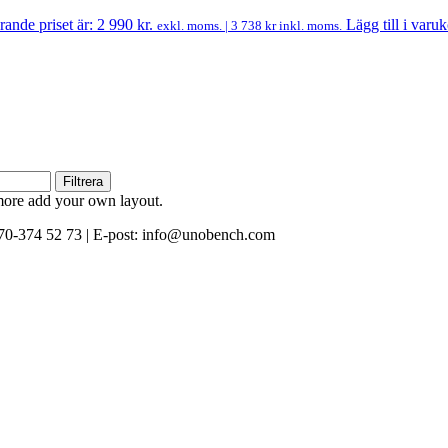
ande priset är: 2 990 kr.
Lägg till i varu
exkl. moms. |
3 738
kr
inkl. moms.
Filtrera
 more add your own layout.
0-374 52 73 | E-post: info@unobench.com