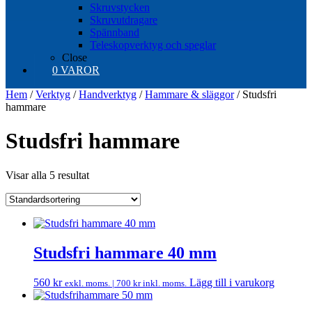
Skruvstycken
Skruvutdragare
Spännband
Teleskopverktyg och speglar
Close
0 VAROR
Hem
/
Verktyg
/
Handverktyg
/
Hammare & släggor
/ Studsfri
hammare
Studsfri hammare
Visar alla 5 resultat
Studsfri hammare 40 mm
560
kr
Lägg till i varukorg
exkl. moms. |
700
kr
inkl. moms.