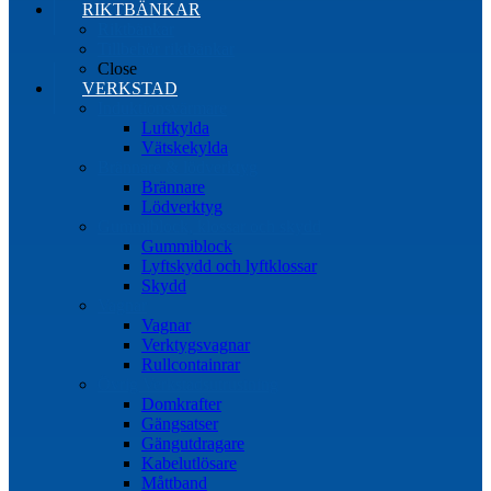
RIKTBÄNKAR
Riktbänkar
Tillbehör riktbänkar
Close
VERKSTAD
Induktionsvärmare
Luftkylda
Vätskekylda
Brännare & lödverktyg
Brännare
Lödverktyg
Gummiblock, klossar och skydd
Gummiblock
Lyftskydd och lyftklossar
Skydd
Vagnar
Vagnar
Verktygsvagnar
Rullcontainrar
Övrig Verkstadsutrustning
Domkrafter
Gängsatser
Gängutdragare
Kabelutlösare
Måttband