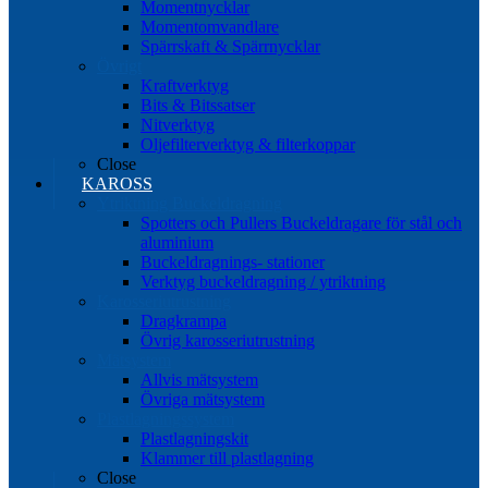
Momentnycklar
Momentomvandlare
Spärrskaft & Spärrnycklar
Övrigt
Kraftverktyg
Bits & Bitssatser
Nitverktyg
Oljefilterverktyg & filterkoppar
Close
KAROSS
Ytriktning Buckeldragning
Spotters och Pullers Buckeldragare för stål och
aluminium
Buckeldragnings- stationer
Verktyg buckeldragning / ytriktning
Karosseriutrustning
Dragkrampa
Övrig karosseriutrustning
Mätsystem
Allvis mätsystem
Övriga mätsystem
Plastlagningssystem
Plastlagningskit
Klammer till plastlagning
Close