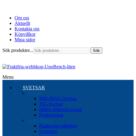
Om oss
Aktuellt
Kontakta oss
Köpvillkor
Mina sidor
Sök produkter...
Sök
Menu
SVETSAR
Svetsar
MIG/MAG-Svetsar
TIG-Svetsar
MMA elektrod-svetsar
Punktsvetsar
Svetstillbehör
Punktsvets-tillbehör
Svetstråd