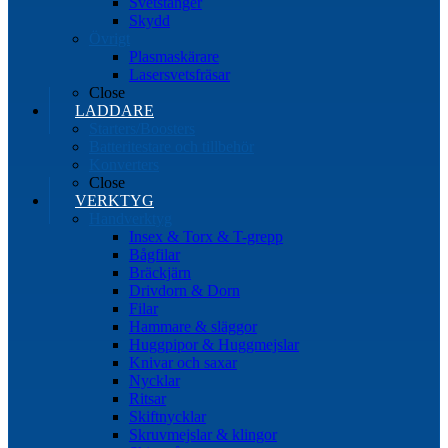
Svetstänger
Skydd
Övrigt
Plasmaskärare
Lasersvetsfräsar
Close
LADDARE
Starters/Boosters
Batteritestare och tillbehör
Konverters
Close
VERKTYG
Handverktyg
Insex & Torx & T-grepp
Bågfilar
Bräckjärn
Drivdorn & Dorn
Filar
Hammare & släggor
Huggpipor & Huggmejslar
Knivar och saxar
Nycklar
Ritsar
Skiftnycklar
Skruvmejslar & klingor