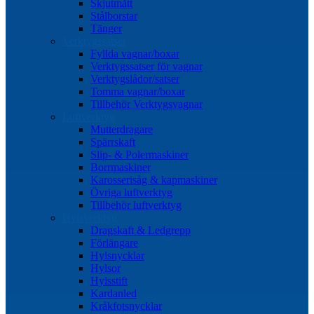
Skjutmått
Stålborstar
Tänger
Verktygssatser
Fyllda vagnar/boxar
Verktygssatser för vagnar
Verktygslådor/satser
Tomma vagnar/boxar
Tillbehör Verktygsvagnar
Luftverktyg
Mutterdragare
Spärrskaft
Slip- & Polermaskiner
Borrmaskiner
Karosserisåg & kapmaskiner
Övriga luftverktyg
Tillbehör luftverktyg
Hylsverktyg
Dragskaft & Ledgrepp
Förlängare
Hylsnycklar
Hylsor
Hylsstift
Kardanled
Kråkfotsnycklar