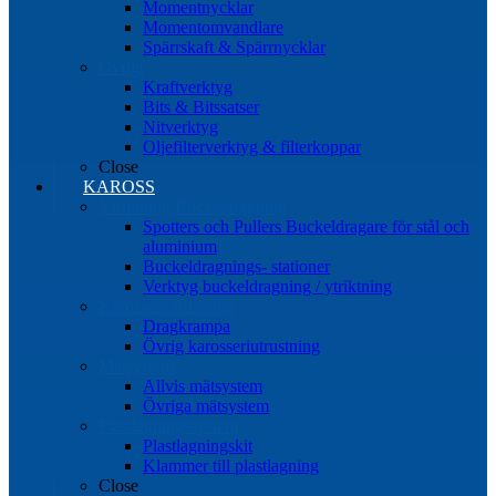
Momentnycklar
Momentomvandlare
Spärrskaft & Spärrnycklar
Övrigt
Kraftverktyg
Bits & Bitssatser
Nitverktyg
Oljefilterverktyg & filterkoppar
Close
KAROSS
Ytriktning Buckeldragning
Spotters och Pullers Buckeldragare för stål och
aluminium
Buckeldragnings- stationer
Verktyg buckeldragning / ytriktning
Karosseriutrustning
Dragkrampa
Övrig karosseriutrustning
Mätsystem
Allvis mätsystem
Övriga mätsystem
Plastlagningssystem
Plastlagningskit
Klammer till plastlagning
Close