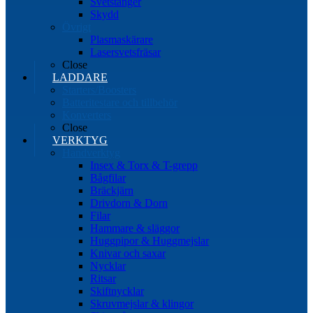
Svetstänger
Skydd
Övrigt
Plasmaskärare
Lasersvetsfräsar
Close
LADDARE
Starters/Boosters
Batteritestare och tillbehör
Konverters
Close
VERKTYG
Handverktyg
Insex & Torx & T-grepp
Bågfilar
Bräckjärn
Drivdorn & Dorn
Filar
Hammare & släggor
Huggpipor & Huggmejslar
Knivar och saxar
Nycklar
Ritsar
Skiftnycklar
Skruvmejslar & klingor