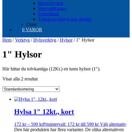
Skruvstycken
Skruvutdragare
Spännband
Teleskopverktyg och speglar
Close
0 VAROR
Hem
/
Verktyg
/
Hylsverktyg
/
Hylsor
/ 1" Hylsor
1" Hylsor
Här hittar du tolvkantiga (12Kt.) en tums hylsor (1″).
Visar alla 2 resultat
Hylsa 1″ 12kt., kort
172
kr
–
599
kr
Prisintervall: 172 kr till 599 kr
Välj alternativ
Den här produkten har flera varianter. De olika alternativen