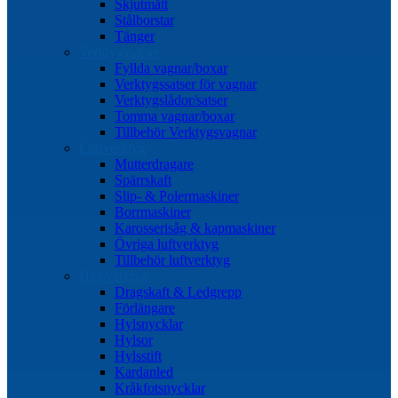
Skjutmått
Stålborstar
Tänger
Verktygssatser
Fyllda vagnar/boxar
Verktygssatser för vagnar
Verktygslådor/satser
Tomma vagnar/boxar
Tillbehör Verktygsvagnar
Luftverktyg
Mutterdragare
Spärrskaft
Slip- & Polermaskiner
Borrmaskiner
Karosserisåg & kapmaskiner
Övriga luftverktyg
Tillbehör luftverktyg
Hylsverktyg
Dragskaft & Ledgrepp
Förlängare
Hylsnycklar
Hylsor
Hylsstift
Kardanled
Kråkfotsnycklar