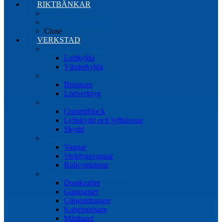
RIKTBÄNKAR
Riktbänkar
Tillbehör riktbänkar
Close
VERKSTAD
Induktionsvärmare
Luftkylda
Vätskekylda
Brännare & lödverktyg
Brännare
Lödverktyg
Gummiblock, klossar och skydd
Gummiblock
Lyftskydd och lyftklossar
Skydd
Vagnar
Vagnar
Verktygsvagnar
Rullcontainrar
Övrig Verkstadsutrustning
Domkrafter
Gängsatser
Gängutdragare
Kabelutlösare
Måttband