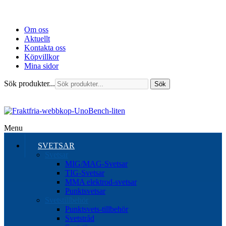
Om oss
Aktuellt
Kontakta oss
Köpvillkor
Mina sidor
Sök produkter...
Sök
Menu
SVETSAR
Svetsar
MIG/MAG-Svetsar
TIG-Svetsar
MMA elektrod-svetsar
Punktsvetsar
Svetstillbehör
Punktsvets-tillbehör
Svetstråd