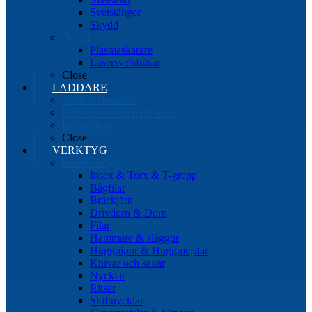
Svetstänger
Skydd
Övrigt
Plasmaskärare
Lasersvetsfräsar
Close
LADDARE
Starters/Boosters
Batteritestare och tillbehör
Konverters
Close
VERKTYG
Handverktyg
Insex & Torx & T-grepp
Bågfilar
Bräckjärn
Drivdorn & Dorn
Filar
Hammare & släggor
Huggpipor & Huggmejslar
Knivar och saxar
Nycklar
Ritsar
Skiftnycklar