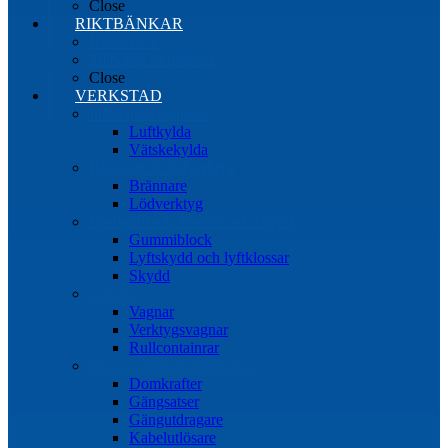
Close
RIKTBÄNKAR
Riktbänkar
Tillbehör riktbänkar
Close
VERKSTAD
Induktionsvärmare
Luftkylda
Vätskekylda
Brännare & lödverktyg
Brännare
Lödverktyg
Gummiblock, klossar och skydd
Gummiblock
Lyftskydd och lyftklossar
Skydd
Vagnar
Vagnar
Verktygsvagnar
Rullcontainrar
Övrig Verkstadsutrustning
Domkrafter
Gängsatser
Gängutdragare
Kabelutlösare