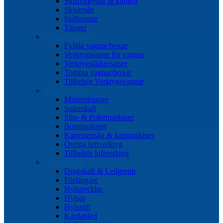
Skruvmejslar & klingor
Skjutmått
Stålborstar
Tänger
Verktygssatser
Fyllda vagnar/boxar
Verktygssatser för vagnar
Verktygslådor/satser
Tomma vagnar/boxar
Tillbehör Verktygsvagnar
Luftverktyg
Mutterdragare
Spärrskaft
Slip- & Polermaskiner
Borrmaskiner
Karosserisåg & kapmaskiner
Övriga luftverktyg
Tillbehör luftverktyg
Hylsverktyg
Dragskaft & Ledgrepp
Förlängare
Hylsnycklar
Hylsor
Hylsstift
Kardanled