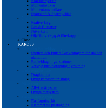
Kråkfotsnycklar
Momentnycklar
Momentomvandlare
Spärrskaft & Spärrnycklar
Övrigt
Kraftverktyg
Bits & Bitssatser
Nitverktyg
Oljefilterverktyg & filterkoppar
Close
KAROSS
Ytriktning Buckeldragning
Spotters och Pullers Buckeldragare för stål och
aluminium
Buckeldragnings- stationer
Verktyg buckeldragning / ytriktning
Karosseriutrustning
Dragkrampa
Övrig karosseriutrustning
Mätsystem
Allvis mätsystem
Övriga mätsystem
Plastlagningssystem
Plastlagningskit
Klammer till plastlagning