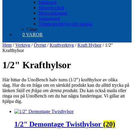
Måttband
Skruvstycken
Skruvutdragare
Spännband
Teleskopverktyg och speglar
Close
0 VAROR
Hem
/
Verktyg
/
Övrigt
/
Kraftverktyg
/
Kraft Hylsor
/ 1/2"
Krafthylsor
1/2" Krafthylsor
Här hittar du UnoBench halv tums (1/2″) krafthylsor av olika
slag. Har du en fråga om en särskild produkt kan du alltid trycka på
länken
Ställ en fråga om denna produkt.
Du kan också maila eller
ringa oss på UnoBench om du har några funderingar. Vi gillar att
hjälpa dig.
1/2" Demontage Twisthylsor
(20)