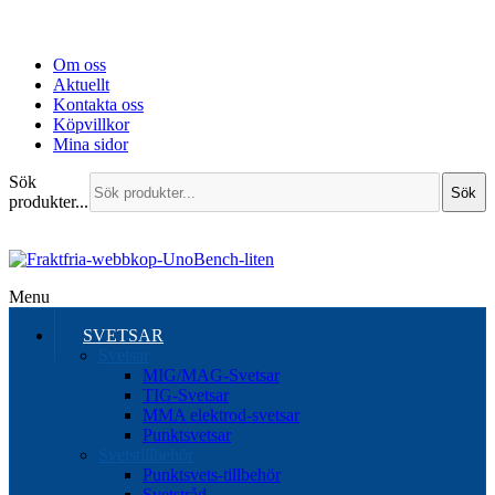
Om oss
Aktuellt
Kontakta oss
Köpvillkor
Mina sidor
Sök
Sök
produkter...
Menu
SVETSAR
Svetsar
MIG/MAG-Svetsar
TIG-Svetsar
MMA elektrod-svetsar
Punktsvetsar
Svetstillbehör
Punktsvets-tillbehör
Svetstråd