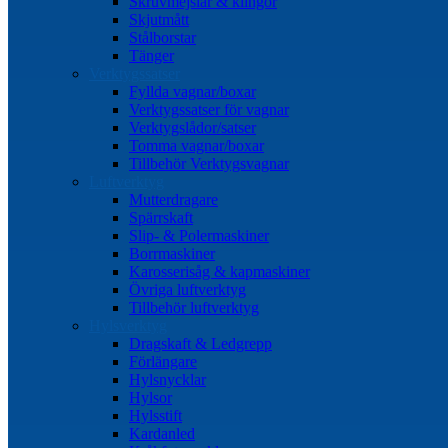
Skruvmejslar & klingor
Skjutmått
Stålborstar
Tänger
Verktygssatser
Fyllda vagnar/boxar
Verktygssatser för vagnar
Verktygslådor/satser
Tomma vagnar/boxar
Tillbehör Verktygsvagnar
Luftverktyg
Mutterdragare
Spärrskaft
Slip- & Polermaskiner
Borrmaskiner
Karosserisåg & kapmaskiner
Övriga luftverktyg
Tillbehör luftverktyg
Hylsverktyg
Dragskaft & Ledgrepp
Förlängare
Hylsnycklar
Hylsor
Hylsstift
Kardanled