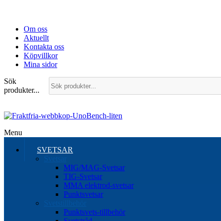
Om oss
Aktuellt
Kontakta oss
Köpvillkor
Mina sidor
Sök
produkter...
Menu
SVETSAR
Svetsar
MIG/MAG-Svetsar
TIG-Svetsar
MMA elektrod-svetsar
Punktsvetsar
Svetstillbehör
Punktsvets-tillbehör
Svetstråd