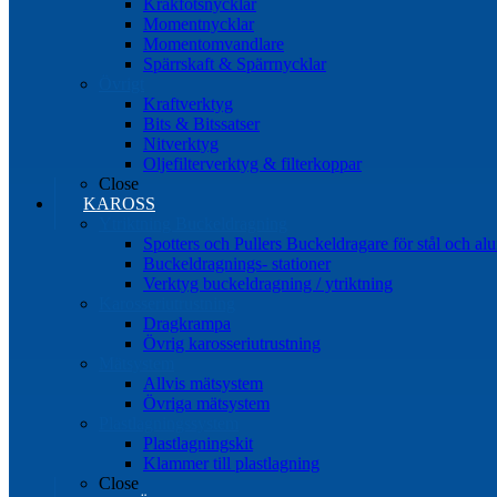
Kråkfotsnycklar
Momentnycklar
Momentomvandlare
Spärrskaft & Spärrnycklar
Övrigt
Kraftverktyg
Bits & Bitssatser
Nitverktyg
Oljefilterverktyg & filterkoppar
Close
KAROSS
Ytriktning Buckeldragning
Spotters och Pullers Buckeldragare för stål och a
Buckeldragnings- stationer
Verktyg buckeldragning / ytriktning
Karosseriutrustning
Dragkrampa
Övrig karosseriutrustning
Mätsystem
Allvis mätsystem
Övriga mätsystem
Plastlagningssystem
Plastlagningskit
Klammer till plastlagning
Close