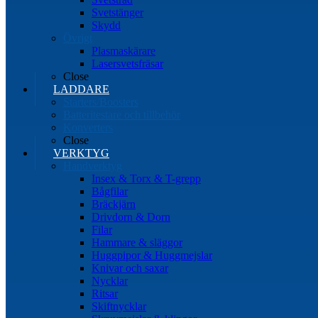
Svetstänger
Skydd
Övrigt
Plasmaskärare
Lasersvetsfräsar
Close
LADDARE
Starters/Boosters
Batteritestare och tillbehör
Konverters
Close
VERKTYG
Handverktyg
Insex & Torx & T-grepp
Bågfilar
Bräckjärn
Drivdorn & Dorn
Filar
Hammare & släggor
Huggpipor & Huggmejslar
Knivar och saxar
Nycklar
Ritsar
Skiftnycklar