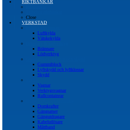
RIKTBÄNKAR
Riktbänkar
Tillbehör riktbänkar
Close
VERKSTAD
Induktionsvärmare
Luftkylda
Vätskekylda
Brännare & lödverktyg
Brännare
Lödverktyg
Gummiblock, klossar och skydd
Gummiblock
Lyftskydd och lyftklossar
Skydd
Vagnar
Vagnar
Verktygsvagnar
Rullcontainrar
Övrig Verkstadsutrustning
Domkrafter
Gängsatser
Gängutdragare
Kabelutlösare
Måttband