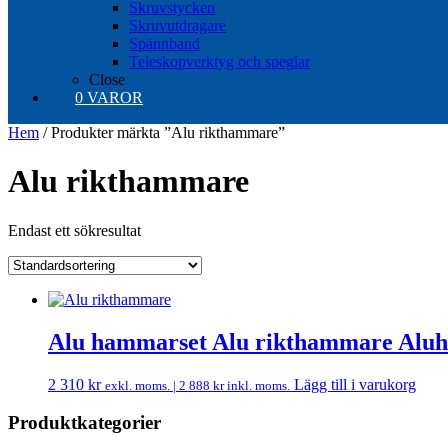
Skruvstycken
Skruvutdragare
Spännband
Teleskopverktyg och speglar
Close
0 VAROR
Hem
/ Produkter märkta ”Alu rikthammare”
Alu rikthammare
Endast ett sökresultat
Alu hammarset Alu rikthammare Al
2 310
kr
Lägg till i varukorg
exkl. moms. |
2 888
kr
inkl. moms.
Produktkategorier