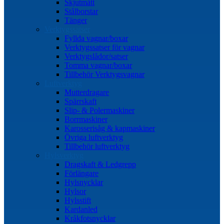
Skjutmått
Stålborstar
Tänger
Verktygssatser
Fyllda vagnar/boxar
Verktygssatser för vagnar
Verktygslådor/satser
Tomma vagnar/boxar
Tillbehör Verktygsvagnar
Luftverktyg
Mutterdragare
Spärrskaft
Slip- & Polermaskiner
Borrmaskiner
Karosserisåg & kapmaskiner
Övriga luftverktyg
Tillbehör luftverktyg
Hylsverktyg
Dragskaft & Ledgrepp
Förlängare
Hylsnycklar
Hylsor
Hylsstift
Kardanled
Kråkfotsnycklar