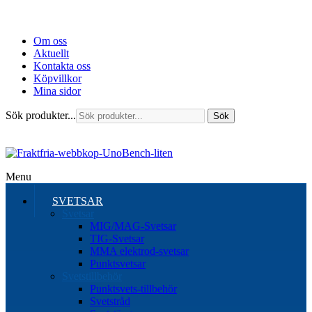
Om oss
Aktuellt
Kontakta oss
Köpvillkor
Mina sidor
Sök produkter...
Sök
Menu
SVETSAR
Svetsar
MIG/MAG-Svetsar
TIG-Svetsar
MMA elektrod-svetsar
Punktsvetsar
Svetstillbehör
Punktsvets-tillbehör
Svetstråd