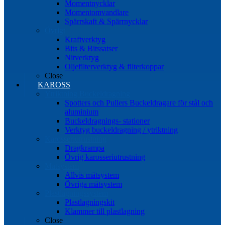
Momentnycklar
Momentomvandlare
Spärrskaft & Spärrnycklar
Övrigt
Kraftverktyg
Bits & Bitssatser
Nitverktyg
Oljefilterverktyg & filterkoppar
Close
KAROSS
Ytriktning Buckeldragning
Spotters och Pullers Buckeldragare för stål och
aluminium
Buckeldragnings- stationer
Verktyg buckeldragning / ytriktning
Karosseriutrustning
Dragkrampa
Övrig karosseriutrustning
Mätsystem
Allvis mätsystem
Övriga mätsystem
Plastlagningssystem
Plastlagningskit
Klammer till plastlagning
Close