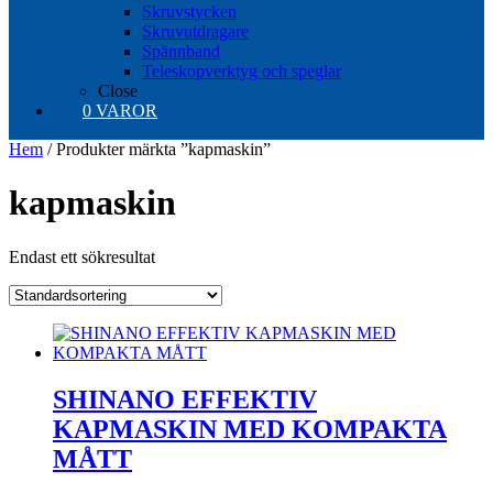
Skruvstycken
Skruvutdragare
Spännband
Teleskopverktyg och speglar
Close
0 VAROR
Hem
/ Produkter märkta ”kapmaskin”
kapmaskin
Endast ett sökresultat
SHINANO EFFEKTIV
KAPMASKIN MED KOMPAKTA
MÅTT