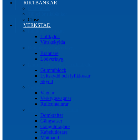
RIKTBÄNKAR
Riktbänkar
Tillbehör riktbänkar
Close
VERKSTAD
Induktionsvärmare
Luftkylda
Vätskekylda
Brännare & lödverktyg
Brännare
Lödverktyg
Gummiblock, klossar och skydd
Gummiblock
Lyftskydd och lyftklossar
Skydd
Vagnar
Vagnar
Verktygsvagnar
Rullcontainrar
Övrig Verkstadsutrustning
Domkrafter
Gängsatser
Gängutdragare
Kabelutlösare
Måttband