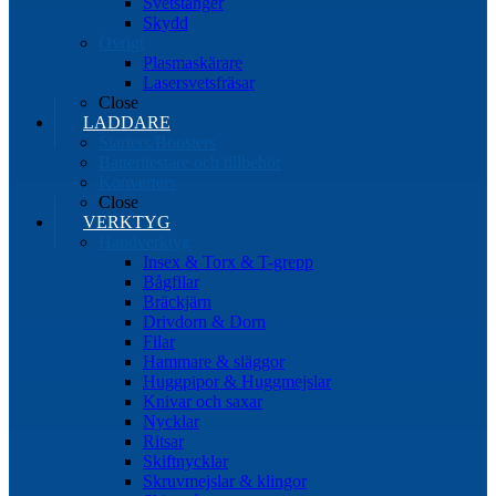
Svetstänger
Skydd
Övrigt
Plasmaskärare
Lasersvetsfräsar
Close
LADDARE
Starters/Boosters
Batteritestare och tillbehör
Konverters
Close
VERKTYG
Handverktyg
Insex & Torx & T-grepp
Bågfilar
Bräckjärn
Drivdorn & Dorn
Filar
Hammare & släggor
Huggpipor & Huggmejslar
Knivar och saxar
Nycklar
Ritsar
Skiftnycklar
Skruvmejslar & klingor