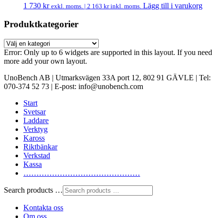
1 730
kr
Lägg till i varukorg
exkl. moms. |
2 163
kr
inkl. moms.
Produktkategorier
Error: Only up to 6 widgets are supported in this layout. If you need
more add your own layout.
UnoBench AB | Utmarksvägen 33A port 12, 802 91 GÄVLE | Tel:
070-374 52 73 | E-post: info@unobench.com
Start
Svetsar
Laddare
Verktyg
Kaross
Riktbänkar
Verkstad
Kassa
………………………………………
Search products …
Kontakta oss
Om oss