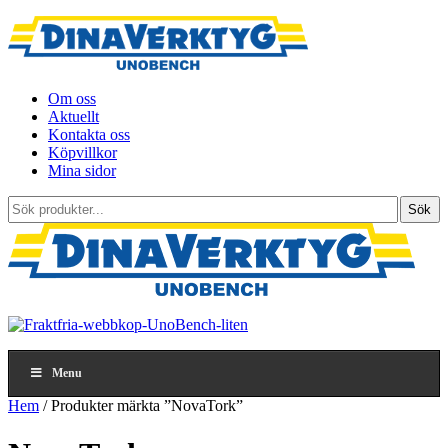
Om oss
Aktuellt
Kontakta oss
Köpvillkor
Mina sidor
Sök
Sök
produkter...
Menu
Hem
/ Produkter märkta ”NovaTork”