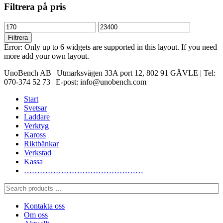
kan
Filtrera på pris
väljas
på
Min
Max
produktsidan
pris
pris
Filtrera
Error: Only up to 6 widgets are supported in this layout. If you need
more add your own layout.
UnoBench AB | Utmarksvägen 33A port 12, 802 91 GÄVLE | Tel:
070-374 52 73 | E-post: info@unobench.com
Start
Svetsar
Laddare
Verktyg
Kaross
Riktbänkar
Verkstad
Kassa
………………………………………
Search
products
…
Kontakta oss
Om oss