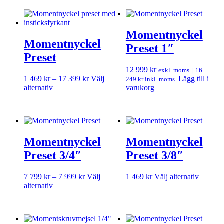
har
2
variante
flera
269 kr
De
varianter.
olika
Momentnyckel
De
alternat
Momentnyckel
olika
kan
Preset 1″
alternativen
väljas
Preset
kan
på
12 999
kr
väljas
produkt
exkl. moms. |
16
Prisintervall:
1 469
kr
–
17 399
kr
Välj
Lägg till i
på
249
kr
inkl. moms.
Den
1
alternativ
varukorg
produktsidan
här
469 kr
produkten
till
har
17
flera
399 kr
varianter.
Momentnyckel
Momentnyckel
De
olika
Preset 3/4″
Preset 3/8″
alternativen
kan
Prisintervall:
Den
7 799
kr
–
7 999
kr
Välj
1 469
kr
Välj alternativ
väljas
Den
7
här
alternativ
på
här
799 kr
produkt
produktsidan
produkten
till
har
har
7
flera
flera
999 kr
variante