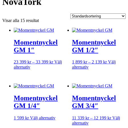
NovaTork
Visar alla 15 resultat
Momentnyckel
Momentnyckel
GM 1″
GM 1/2″
Prisintervall:
Prisintervall
23 399
kr
–
33 399
kr
Välj
1 899
kr
–
2 139
kr
Välj
Den
23
Den
1
alternativ
alternativ
här
399 kr
här
899 kr
produkten
till
produkten
till
har
33
har
2
flera
399 kr
flera
139 kr
varianter.
varianter.
Momentnyckel
Momentnyckel
De
De
olika
olika
GM 1/4″
GM 3/4″
alternativen
alternativen
kan
kan
Den
Prisinterv
1 599
kr
Välj alternativ
11 339
kr
–
12 199
kr
Välj
väljas
väljas
här
Den
11
alternativ
på
på
produkten
här
339 kr