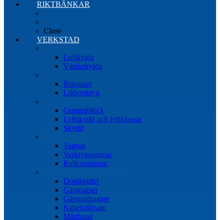
RIKTBÄNKAR
Riktbänkar
Tillbehör riktbänkar
Close
VERKSTAD
Induktionsvärmare
Luftkylda
Vätskekylda
Brännare & lödverktyg
Brännare
Lödverktyg
Gummiblock, klossar och skydd
Gummiblock
Lyftskydd och lyftklossar
Skydd
Vagnar
Vagnar
Verktygsvagnar
Rullcontainrar
Övrig Verkstadsutrustning
Domkrafter
Gängsatser
Gängutdragare
Kabelutlösare
Måttband