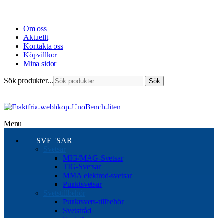
Om oss
Aktuellt
Kontakta oss
Köpvillkor
Mina sidor
Sök produkter...
Sök
Menu
SVETSAR
Svetsar
MIG/MAG-Svetsar
TIG-Svetsar
MMA elektrod-svetsar
Punktsvetsar
Svetstillbehör
Punktsvets-tillbehör
Svetstråd