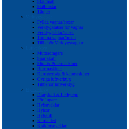
Skjutmått
Stålborstar
Tänger
Verktygssatser
Fyllda vagnar/boxar
Verktygssatser för vagnar
Verktygslådor/satser
Tomma vagnar/boxar
Tillbehör Verktygsvagnar
Luftverktyg
Mutterdragare
Spärrskaft
Slip- & Polermaskiner
Borrmaskiner
Karosserisåg & kapmaskiner
Övriga luftverktyg
Tillbehör luftverktyg
Hylsverktyg
Dragskaft & Ledgrepp
Förlängare
Hylsnycklar
Hylsor
Hylsstift
Kardanled
Kråkfotsnycklar