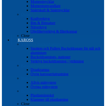
Momentnycklar
Momentomvandlare
Spärrskaft & Spärrnycklar
Övrigt
Kraftverktyg
Bits & Bitssatser
Nitverktyg
Oljefilterverktyg & filterkoppar
Close
KAROSS
Ytriktning Buckeldragning
Spotters och Pullers Buckeldragare för stål och
aluminium
Buckeldragnings- stationer
Verktyg buckeldragning / ytriktning
Karosseriutrustning
Dragkrampa
Övrig karosseriutrustning
Mätsystem
Allvis mätsystem
Övriga mätsystem
Plastlagningssystem
Plastlagningskit
Klammer till plastlagning
Close