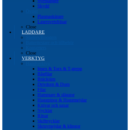
Svetstänger
Skydd
Övrigt
Plasmaskärare
Lasersvetsfräsar
Close
LADDARE
Starters/Boosters
Batteritestare och tillbehör
Konverters
Close
VERKTYG
Handverktyg
Insex & Torx & T-grepp
Bågfilar
Bräckjärn
Drivdorn & Dorn
Filar
Hammare & släggor
Huggpipor & Huggmejslar
Knivar och saxar
Nycklar
Ritsar
Skiftnycklar
Skruvmejslar & klingor