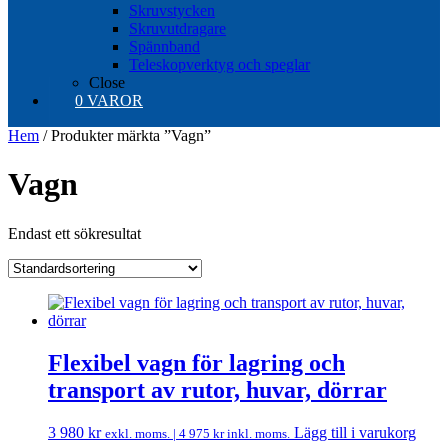
Skruvstycken
Skruvutdragare
Spännband
Teleskopverktyg och speglar
Close
0 VAROR
Hem
/ Produkter märkta ”Vagn”
Vagn
Endast ett sökresultat
Flexibel vagn för lagring och
transport av rutor, huvar, dörrar
3 980
kr
Lägg till i varukorg
exkl. moms. |
4 975
kr
inkl. moms.