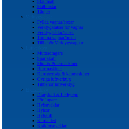
Skjutmått
Stålborstar
Tänger
Verktygssatser
Fyllda vagnar/boxar
Verktygssatser för vagnar
Verktygslådor/satser
Tomma vagnar/boxar
Tillbehör Verktygsvagnar
Luftverktyg
Mutterdragare
Spärrskaft
Slip- & Polermaskiner
Borrmaskiner
Karosserisåg & kapmaskiner
Övriga luftverktyg
Tillbehör luftverktyg
Hylsverktyg
Dragskaft & Ledgrepp
Förlängare
Hylsnycklar
Hylsor
Hylsstift
Kardanled
Kråkfotsnycklar