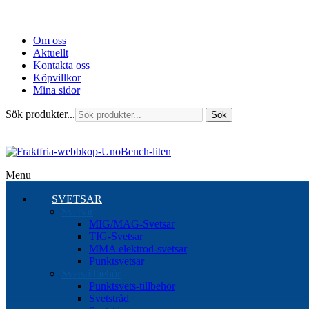
Om oss
Aktuellt
Kontakta oss
Köpvillkor
Mina sidor
Sök produkter...
Sök
Menu
SVETSAR
Svetsar
MIG/MAG-Svetsar
TIG-Svetsar
MMA elektrod-svetsar
Punktsvetsar
Svetstillbehör
Punktsvets-tillbehör
Svetstråd