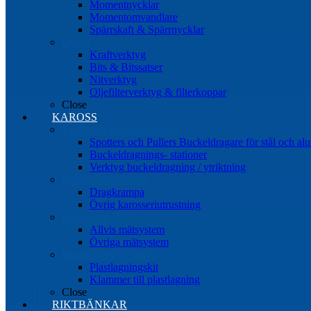
Momentnycklar
Momentomvandlare
Spärrskaft & Spärrnycklar
Övrigt
Kraftverktyg
Bits & Bitssatser
Nitverktyg
Oljefilterverktyg & filterkoppar
Close
KAROSS
Ytriktning Buckeldragning
Spotters och Pullers Buckeldragare för stål och a
Buckeldragnings- stationer
Verktyg buckeldragning / ytriktning
Karosseriutrustning
Dragkrampa
Övrig karosseriutrustning
Mätsystem
Allvis mätsystem
Övriga mätsystem
Plastlagningssystem
Plastlagningskit
Klammer till plastlagning
Close
RIKTBÄNKAR