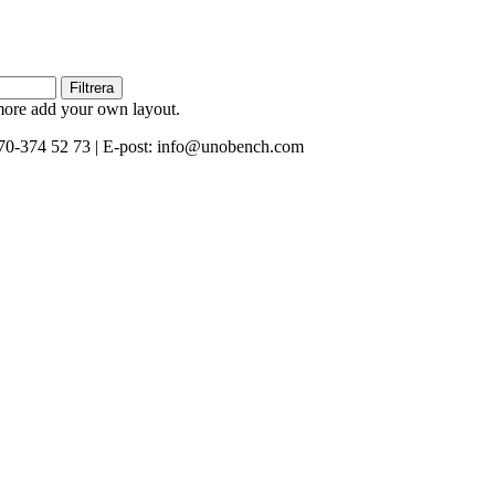
Filtrera
 more add your own layout.
0-374 52 73 | E-post: info@unobench.com