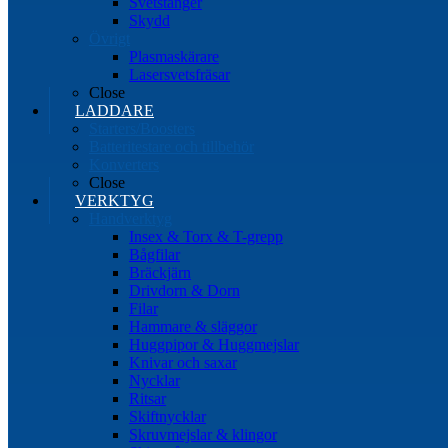
Svetstänger
Skydd
Övrigt
Plasmaskärare
Lasersvetsfräsar
Close
LADDARE
Starters/Boosters
Batteritestare och tillbehör
Konverters
Close
VERKTYG
Handverktyg
Insex & Torx & T-grepp
Bågfilar
Bräckjärn
Drivdorn & Dorn
Filar
Hammare & släggor
Huggpipor & Huggmejslar
Knivar och saxar
Nycklar
Ritsar
Skiftnycklar
Skruvmejslar & klingor