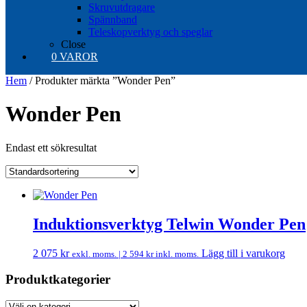
Skruvutdragare
Spännband
Teleskopverktyg och speglar
Close
0 VAROR
Hem
/ Produkter märkta ”Wonder Pen”
Wonder Pen
Endast ett sökresultat
Induktionsverktyg Telwin Wonder Pen
2 075
kr
Lägg till i varukorg
exkl. moms. |
2 594
kr
inkl. moms.
Produktkategorier