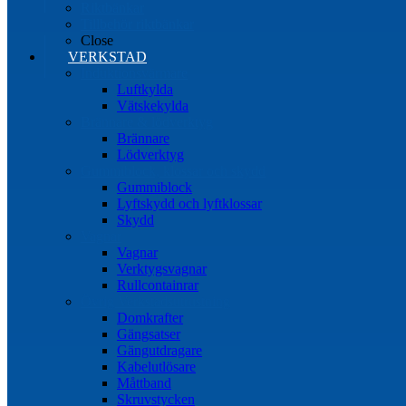
Riktbänkar
Tillbehör riktbänkar
Close
VERKSTAD
Induktionsvärmare
Luftkylda
Vätskekylda
Brännare & lödverktyg
Brännare
Lödverktyg
Gummiblock, klossar och skydd
Gummiblock
Lyftskydd och lyftklossar
Skydd
Vagnar
Vagnar
Verktygsvagnar
Rullcontainrar
Övrig Verkstadsutrustning
Domkrafter
Gängsatser
Gängutdragare
Kabelutlösare
Måttband
Skruvstycken