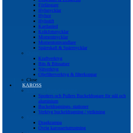
Förlängare
Hylsnycklar
Hylsor
Hylsstift
Kardanled
Kråkfotsnycklar
Momentnycklar
Momentomvandlare
Spärrskaft & Spärrnycklar
Övrigt
Kraftverktyg
Bits & Bitssatser
Nitverktyg
Oljefilterverktyg & filterkoppar
Close
KAROSS
Ytriktning Buckeldragning
Spotters och Pullers Buckeldragare för stål och
aluminium
Buckeldragnings- stationer
Verktyg buckeldragning / ytriktning
Karosseriutrustning
Dragkrampa
Övrig karosseriutrustning