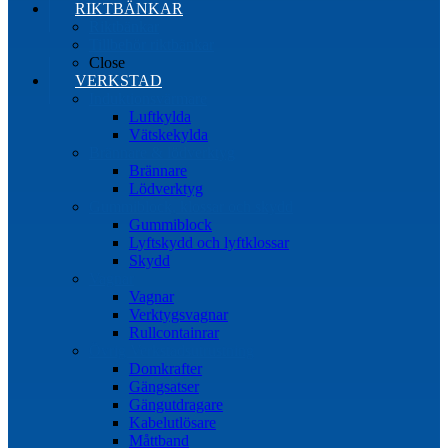
RIKTBÄNKAR
Riktbänkar
Tillbehör riktbänkar
Close
VERKSTAD
Induktionsvärmare
Luftkylda
Vätskekylda
Brännare & lödverktyg
Brännare
Lödverktyg
Gummiblock, klossar och skydd
Gummiblock
Lyftskydd och lyftklossar
Skydd
Vagnar
Vagnar
Verktygsvagnar
Rullcontainrar
Övrig Verkstadsutrustning
Domkrafter
Gängsatser
Gängutdragare
Kabelutlösare
Måttband