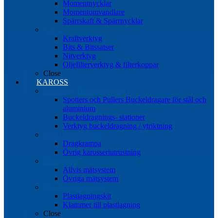
Momentnycklar
Momentomvandlare
Spärrskaft & Spärrnycklar
Övrigt
Kraftverktyg
Bits & Bitssatser
Nitverktyg
Oljefilterverktyg & filterkoppar
Close
KAROSS
Ytriktning Buckeldragning
Spotters och Pullers Buckeldragare för stål och
aluminium
Buckeldragnings- stationer
Verktyg buckeldragning / ytriktning
Karosseriutrustning
Dragkrampa
Övrig karosseriutrustning
Mätsystem
Allvis mätsystem
Övriga mätsystem
Plastlagningssystem
Plastlagningskit
Klammer till plastlagning
Close