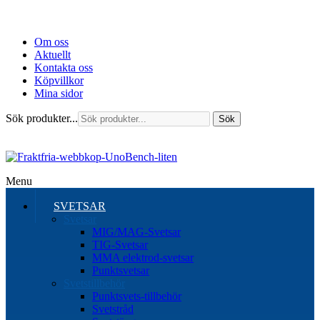
Om oss
Aktuellt
Kontakta oss
Köpvillkor
Mina sidor
Sök produkter...
Sök
Menu
SVETSAR
Svetsar
MIG/MAG-Svetsar
TIG-Svetsar
MMA elektrod-svetsar
Punktsvetsar
Svetstillbehör
Punktsvets-tillbehör
Svetstråd