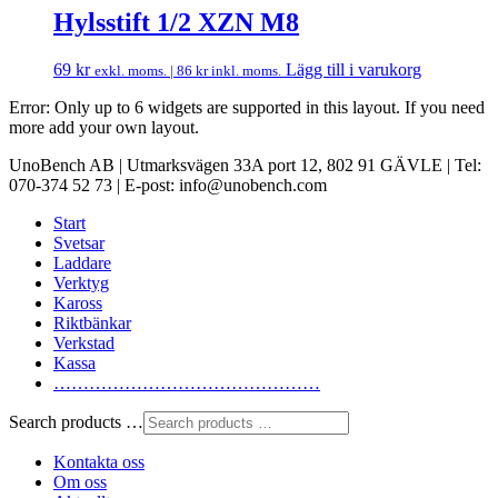
Hylsstift 1/2 XZN M8
69
kr
Lägg till i varukorg
exkl. moms. |
86
kr
inkl. moms.
Error: Only up to 6 widgets are supported in this layout. If you need
more add your own layout.
UnoBench AB | Utmarksvägen 33A port 12, 802 91 GÄVLE | Tel:
070-374 52 73 | E-post: info@unobench.com
Start
Svetsar
Laddare
Verktyg
Kaross
Riktbänkar
Verkstad
Kassa
………………………………………
Search products …
Kontakta oss
Om oss