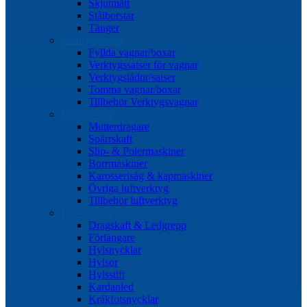
Skjutmått
Stålborstar
Tänger
Verktygssatser
Fyllda vagnar/boxar
Verktygssatser för vagnar
Verktygslådor/satser
Tomma vagnar/boxar
Tillbehör Verktygsvagnar
Luftverktyg
Mutterdragare
Spärrskaft
Slip- & Polermaskiner
Borrmaskiner
Karosserisåg & kapmaskiner
Övriga luftverktyg
Tillbehör luftverktyg
Hylsverktyg
Dragskaft & Ledgrepp
Förlängare
Hylsnycklar
Hylsor
Hylsstift
Kardanled
Kråkfotsnycklar