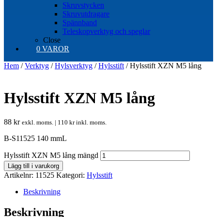
Skruvstycken
Skruvutdragare
Spännband
Teleskopverktyg och speglar
Close
0 VAROR
Hem
/
Verktyg
/
Hylsverktyg
/
Hylsstift
/ Hylsstift XZN M5 lång
Hylsstift XZN M5 lång
88
kr
exkl. moms. |
110
kr
inkl. moms.
B-S11525 140 mmL
Hylsstift XZN M5 lång mängd
Lägg till i varukorg
Artikelnr:
11525
Kategori:
Hylsstift
Beskrivning
Beskrivning