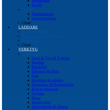
Svetstänger
Skydd
Övrigt
Plasmaskärare
Lasersvetsfräsar
Close
LADDARE
Starters/Boosters
Batteritestare och tillbehör
Konverters
Close
VERKTYG
Handverktyg
Insex & Torx & T-grepp
Bågfilar
Bräckjärn
Drivdorn & Dorn
Filar
Hammare & släggor
Huggpipor & Huggmejslar
Knivar och saxar
Nycklar
Ritsar
Skiftnycklar
Skruvmejslar & klingor