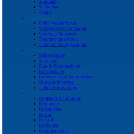
Skjutmått
Stålborstar
Tänger
Verktygssatser
Fyllda vagnar/boxar
Verktygssatser för vagnar
Verktygslådor/satser
Tomma vagnar/boxar
Tillbehör Verktygsvagnar
Luftverktyg
Mutterdragare
Spärrskaft
Slip- & Polermaskiner
Borrmaskiner
Karosserisåg & kapmaskiner
Övriga luftverktyg
Tillbehör luftverktyg
Hylsverktyg
Dragskaft & Ledgrepp
Förlängare
Hylsnycklar
Hylsor
Hylsstift
Kardanled
Kråkfotsnycklar