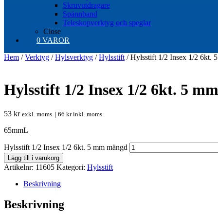
Skruvutdragare
Spännband
Teleskopverktyg och speglar
Close
0 VAROR
Hem
/
Verktyg
/
Hylsverktyg
/
Hylsstift
/ Hylsstift 1/2 Insex 1/2 6kt.
Hylsstift 1/2 Insex 1/2 6kt. 5 m
53
kr
exkl. moms. |
66
kr
inkl. moms.
65mmL
Hylsstift 1/2 Insex 1/2 6kt. 5 mm mängd
Lägg till i varukorg
Artikelnr:
11605
Kategori:
Hylsstift
Beskrivning
Beskrivning