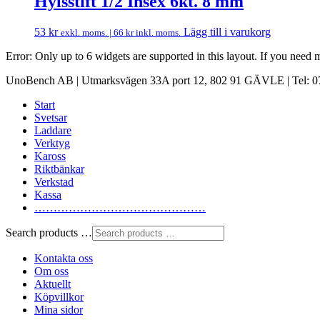
Hylsstift 1/2 Insex 6kt. 8 mm
53
kr
Lägg till i varukorg
exkl. moms. |
66
kr
inkl. moms.
Error: Only up to 6 widgets are supported in this layout. If you need
UnoBench AB | Utmarksvägen 33A port 12, 802 91 GÄVLE | Tel: 07
Start
Svetsar
Laddare
Verktyg
Kaross
Riktbänkar
Verkstad
Kassa
………………………………………
Search products …
Kontakta oss
Om oss
Aktuellt
Köpvillkor
Mina sidor