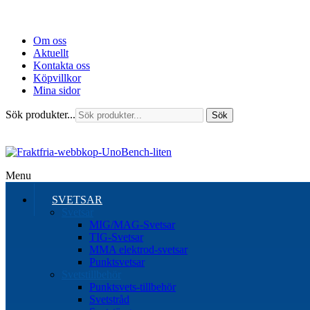
Om oss
Aktuellt
Kontakta oss
Köpvillkor
Mina sidor
Sök produkter...
Sök
Menu
SVETSAR
Svetsar
MIG/MAG-Svetsar
TIG-Svetsar
MMA elektrod-svetsar
Punktsvetsar
Svetstillbehör
Punktsvets-tillbehör
Svetstråd