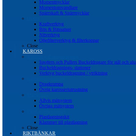
Momentnycklar
Momentomvandlare
Spärrskaft & Spärrnycklar
Övrigt
Kraftverktyg
Bits & Bitssatser
Nitverktyg
Oljefilterverktyg & filterkoppar
Close
KAROSS
Ytriktning Buckeldragning
Spotters och Pullers Buckeldragare för stål och a
Buckeldragnings- stationer
Verktyg buckeldragning / ytriktning
Karosseriutrustning
Dragkrampa
Övrig karosseriutrustning
Mätsystem
Allvis mätsystem
Övriga mätsystem
Plastlagningssystem
Plastlagningskit
Klammer till plastlagning
Close
RIKTBÄNKAR