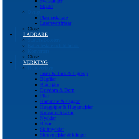
Svetstänger
Skydd
Övrigt
Plasmaskärare
Lasersvetsfräsar
Close
LADDARE
Starters/Boosters
Batteritestare och tillbehör
Konverters
Close
VERKTYG
Handverktyg
Insex & Torx & T-grepp
Bågfilar
Bräckjärn
Drivdorn & Dorn
Filar
Hammare & släggor
Huggpipor & Huggmejslar
Knivar och saxar
Nycklar
Ritsar
Skiftnycklar
Skruvmejslar & klingor