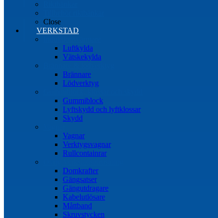
Riktbänkar
Tillbehör riktbänkar
Close
VERKSTAD
Induktionsvärmare
Luftkylda
Vätskekylda
Brännare & lödverktyg
Brännare
Lödverktyg
Gummiblock, klossar och skydd
Gummiblock
Lyftskydd och lyftklossar
Skydd
Vagnar
Vagnar
Verktygsvagnar
Rullcontainrar
Övrig Verkstadsutrustning
Domkrafter
Gängsatser
Gängutdragare
Kabelutlösare
Måttband
Skruvstycken