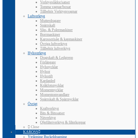
Verktygslådor/satser
Tomma vagnar/boxar
Tillbehör Verktygsvagnar
Luftverktyg
Mutterdragare
Spärrskaft
Slip- & Polermaskiner
Borrmaskiner
Karosserisåg & kapmaskiner
Övriga luftverktyg
Tillbehör luftverktyg
Hylsverktyg
Dragskaft & Ledgrepp
Förlängare
Hylsnycklar
Hylsor
Hylsstift
Kardanled
Kråkfotsnycklar
Momentnycklar
Momentomvandlare
Spärrskaft & Spärrnycklar
Övrigt
Kraftverktyg
Bits & Bitssatser
Nitverktyg
Oljefilterverktyg & filterkoppar
Close
KAROSS
Ytriktning Buckeldragning