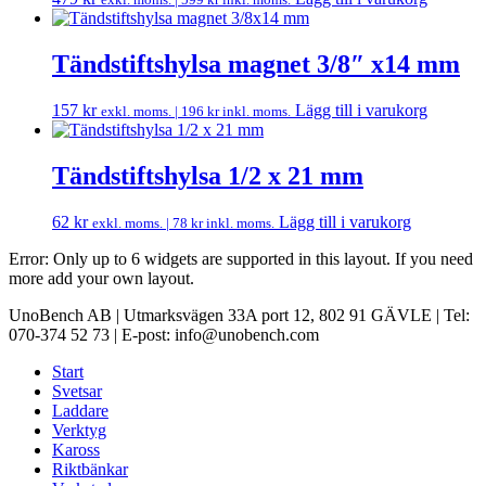
Tändstiftshylsa magnet 3/8″ x14 mm
157
kr
Lägg till i varukorg
exkl. moms. |
196
kr
inkl. moms.
Tändstiftshylsa 1/2 x 21 mm
62
kr
Lägg till i varukorg
exkl. moms. |
78
kr
inkl. moms.
Error: Only up to 6 widgets are supported in this layout. If you need
more add your own layout.
UnoBench AB | Utmarksvägen 33A port 12, 802 91 GÄVLE | Tel:
070-374 52 73 | E-post: info@unobench.com
Start
Svetsar
Laddare
Verktyg
Kaross
Riktbänkar