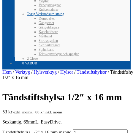
Vagnar
Verktygsvagnar
Rullcontainrar
Övrig Verkstadsutrustning
Domkrafter
Gängsatser
Gängutdragare
Kabelutlösare
Måttband
Skruvstycken
Skruvutdragare
Spännband
Teleskopverktyg och speglar
Close
0 VAROR
Hem
/
Verktyg
/
Hylsverktyg
/
Hylsor
/
Tändstiftshylsor
/ Tändstiftshy
1/2″ x 16 mm
Tändstiftshylsa 1/2″ x 16 mm
53
kr
exkl. moms. |
66
kr
inkl. moms.
Sexkantig. 65mmL. EasyDrive.
Tändstiftshylsa 1/2" x 16 mm mängd