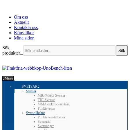
Om oss
Aktuellt
Kontakta oss
Köpvillkor
Mina sidor
Sök
Sök
produkter...
Menu
SVETSAR
Svetsar
MIG/MAG-Svetsar
TIG-Svetsar
MMA elektrod-svetsar
Punktsvetsar
Svetstillbehör
Punktsvets-tillbehör
Svetstråd
Svetstänger