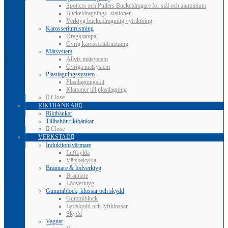
Spotters och Pullers Buckeldragare för stål och aluminium
Buckeldragnings- stationer
Verktyg buckeldragning / ytriktning
Karosseriutrustning
Dragkrampa
Övrig karosseriutrustning
Mätsystem
Allvis mätsystem
Övriga mätsystem
Plastlagningssystem
Plastlagningskit
Klammer till plastlagning
Close
RIKTBÄNKAR
Riktbänkar
Tillbehör riktbänkar
Close
VERKSTAD
Induktionsvärmare
Luftkylda
Vätskekylda
Brännare & lödverktyg
Brännare
Lödverktyg
Gummiblock, klossar och skydd
Gummiblock
Lyftskydd och lyftklossar
Skydd
Vagnar