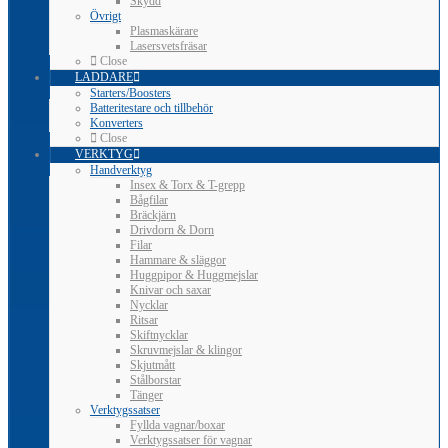
Skydd
Övrigt
Plasmaskärare
Lasersvetsfräsar
Close
LADDARE
Starters/Boosters
Batteritestare och tillbehör
Konverters
Close
VERKTYG
Handverktyg
Insex & Torx & T-grepp
Bågfilar
Bräckjärn
Drivdorn & Dorn
Filar
Hammare & släggor
Huggpipor & Huggmejslar
Knivar och saxar
Nycklar
Ritsar
Skiftnycklar
Skruvmejslar & klingor
Skjutmått
Stålborstar
Tänger
Verktygssatser
Fyllda vagnar/boxar
Verktygssatser för vagnar