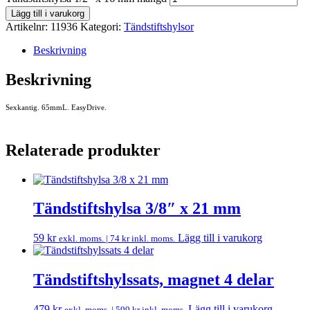
Lägg till i varukorg
Artikelnr:
11936
Kategori:
Tändstiftshylsor
Beskrivning
Beskrivning
Sexkantig. 65mmL. EasyDrive.
Relaterade produkter
Tändstiftshylsa 3/8″ x 21 mm
59
kr
Lägg till i varukorg
exkl. moms. |
74
kr
inkl. moms.
Tändstiftshylssats, magnet 4 delar
479
kr
Lägg till i varukorg
exkl. moms. |
599
kr
inkl. moms.