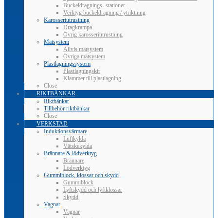
Buckeldragnings- stationer
Verktyg buckeldragning / ytriktning
Karosseriutrustning
Dragkrampa
Övrig karosseriutrustning
Mätsystem
Allvis mätsystem
Övriga mätsystem
Plastlagningssystem
Plastlagningskit
Klammer till plastlagning
Close
RIKTBÄNKAR
Riktbänkar
Tillbehör riktbänkar
Close
VERKSTAD
Induktionsvärmare
Luftkylda
Vätskekylda
Brännare & lödverktyg
Brännare
Lödverktyg
Gummiblock, klossar och skydd
Gummiblock
Lyftskydd och lyftklossar
Skydd
Vagnar
Vagnar