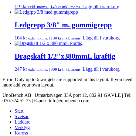
119
kr
Lägg till i varukorg
exkl. moms. |
149
kr
inkl. moms.
Ledgrepp 3/8″ m. gummigrepp
104
kr
Lägg till i varukorg
exkl. moms. |
130
kr
inkl. moms.
Dragskaft 1/2″x380mmL kraftig
247
kr
Lägg till i varukorg
exkl. moms. |
309
kr
inkl. moms.
Error: Only up to 6 widgets are supported in this layout. If you need
more add your own layout.
UnoBench AB | Utmarksvägen 33A port 12, 802 91 GÄVLE | Tel:
070-374 52 73 | E-post: info@unobench.com
Start
Svetsar
Laddare
Verktyg
Kaross