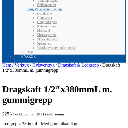
Verktygsvagnar
Rullcontainrar
Övrig Verkstadsutrustning
Domkrafter
Gängsatser
Gängutdragare
Kabelutlösare
Måttband
Skruvstycken
Skruvutdragare
Spännband
Teleskopverktyg och speglar
Close
0 VAROR
Hem
/
Verktyg
/
Hylsverktyg
/
Dragskaft & Ledgrepp
/ Dragskaft
1/2″x380mmL m. gummigrepp
Dragskaft 1/2″x380mmL m.
gummigrepp
225
kr
exkl. moms. |
281
kr
inkl. moms.
Ledgrepp. 380mmL. Med gummihandtag.