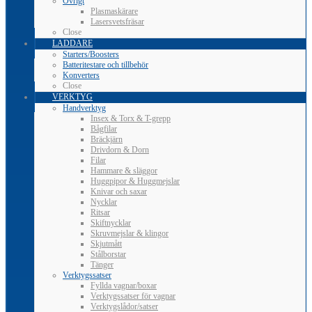
Övrigt
Plasmaskärare
Lasersvetsfräsar
Close
LADDARE
Starters/Boosters
Batteritestare och tillbehör
Konverters
Close
VERKTYG
Handverktyg
Insex & Torx & T-grepp
Bågfilar
Bräckjärn
Drivdorn & Dorn
Filar
Hammare & släggor
Huggpipor & Huggmejslar
Knivar och saxar
Nycklar
Ritsar
Skiftnycklar
Skruvmejslar & klingor
Skjutmått
Stålborstar
Tänger
Verktygssatser
Fyllda vagnar/boxar
Verktygssatser för vagnar
Verktygslådor/satser