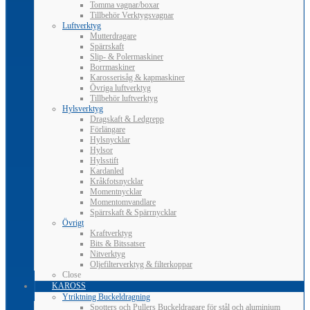
Tomma vagnar/boxar
Tillbehör Verktygsvagnar
Luftverktyg
Mutterdragare
Spärrskaft
Slip- & Polermaskiner
Borrmaskiner
Karosserisåg & kapmaskiner
Övriga luftverktyg
Tillbehör luftverktyg
Hylsverktyg
Dragskaft & Ledgrepp
Förlängare
Hylsnycklar
Hylsor
Hylsstift
Kardanled
Kråkfotsnycklar
Momentnycklar
Momentomvandlare
Spärrskaft & Spärrnycklar
Övrigt
Kraftverktyg
Bits & Bitssatser
Nitverktyg
Oljefilterverktyg & filterkoppar
Close
KAROSS
Ytriktning Buckeldragning
Spotters och Pullers Buckeldragare för stål och aluminium