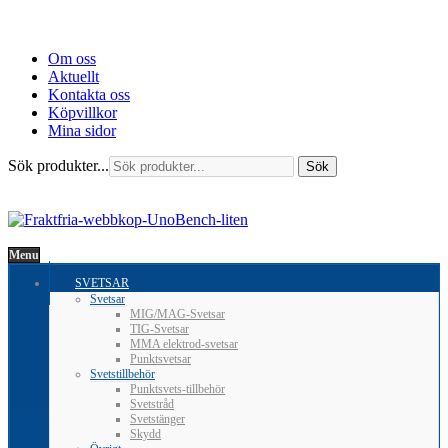
Om oss
Aktuellt
Kontakta oss
Köpvillkor
Mina sidor
Sök produkter...
Sök
Menu
SVETSAR
Svetsar
MIG/MAG-Svetsar
TIG-Svetsar
MMA elektrod-svetsar
Punktsvetsar
Svetstillbehör
Punktsvets-tillbehör
Svetstråd
Svetstänger
Skydd