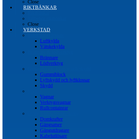
Close
RIKTBÄNKAR
Riktbänkar
Tillbehör riktbänkar
Close
VERKSTAD
Induktionsvärmare
Luftkylda
Vätskekylda
Brännare & lödverktyg
Brännare
Lödverktyg
Gummiblock, klossar och skydd
Gummiblock
Lyftskydd och lyftklossar
Skydd
Vagnar
Vagnar
Verktygsvagnar
Rullcontainrar
Övrig Verkstadsutrustning
Domkrafter
Gängsatser
Gängutdragare
Kabelutlösare