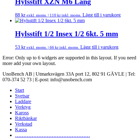
Hylsstift XZN M6 Lång
88
kr
Lägg till i varukorg
exkl. moms. |
110
kr
inkl. moms.
Hylsstift 1/2 Insex 1/2 6kt. 5 mm
53
kr
Lägg till i varukorg
exkl. moms. |
66
kr
inkl. moms.
Error: Only up to 6 widgets are supported in this layout. If you need
more add your own layout.
UnoBench AB | Utmarksvägen 33A port 12, 802 91 GÄVLE | Tel:
070-374 52 73 | E-post: info@unobench.com
Start
Svetsar
Laddare
Verktyg
Kaross
Riktbänkar
Verkstad
Kassa
………………………………………