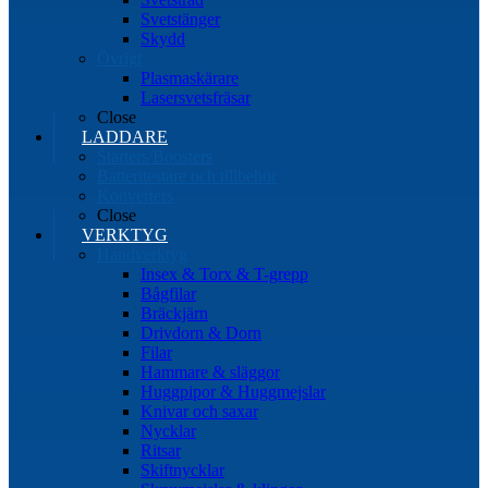
Svetstänger
Skydd
Övrigt
Plasmaskärare
Lasersvetsfräsar
Close
LADDARE
Starters/Boosters
Batteritestare och tillbehör
Konverters
Close
VERKTYG
Handverktyg
Insex & Torx & T-grepp
Bågfilar
Bräckjärn
Drivdorn & Dorn
Filar
Hammare & släggor
Huggpipor & Huggmejslar
Knivar och saxar
Nycklar
Ritsar
Skiftnycklar