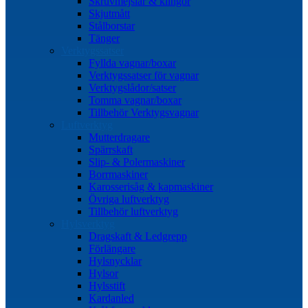
Skruvmejslar & klingor
Skjutmått
Stålborstar
Tänger
Verktygssatser
Fyllda vagnar/boxar
Verktygssatser för vagnar
Verktygslådor/satser
Tomma vagnar/boxar
Tillbehör Verktygsvagnar
Luftverktyg
Mutterdragare
Spärrskaft
Slip- & Polermaskiner
Borrmaskiner
Karosserisåg & kapmaskiner
Övriga luftverktyg
Tillbehör luftverktyg
Hylsverktyg
Dragskaft & Ledgrepp
Förlängare
Hylsnycklar
Hylsor
Hylsstift
Kardanled