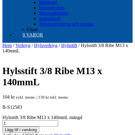
Måttband
Skruvstycken
Skruvutdragare
Spännband
Teleskopverktyg och speglar
Close
0 VAROR
Hem
/
Verktyg
/
Hylsverktyg
/
Hylsstift
/ Hylsstift 3/8 Ribe M13 x
140mmL
Hylsstift 3/8 Ribe M13 x
140mmL
104
kr
exkl. moms. |
130
kr
inkl. moms.
B-S12583
Hylsstift 3/8 Ribe M13 x 140mmL mängd
Lägg till i varukorg