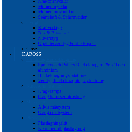
Kråkfotsnycklar
Momentnycklar
Momentomvandlare
Spärrskaft & Spärrnycklar
Övrigt
Kraftverktyg
Bits & Bitssatser
Nitverktyg
Oljefilterverktyg & filterkoppar
Close
KAROSS
Ytriktning Buckeldragning
Spotters och Pullers Buckeldragare för stål och
aluminium
Buckeldragnings- stationer
Verktyg buckeldragning / ytriktning
Karosseriutrustning
Dragkrampa
Övrig karosseriutrustning
Mätsystem
Allvis mätsystem
Övriga mätsystem
Plastlagningssystem
Plastlagningskit
Klammer till plastlagning