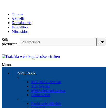
Om oss
Aktuellt
Kontakta oss
Köpvillkor
Mina sidor
Sök
Sök
produkter...
Menu
SVETSAR
Svetsar
MIG/MAG-Svetsar
TIG-Svetsar
MMA elektrod-svetsar
Punktsvetsar
Svetstillbehör
Punktsvets-tillbehör
Svetstråd