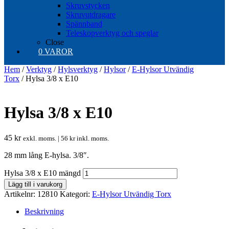
Skruvstycken
Skruvutdragare
Spännband
Teleskopverktyg och speglar
Close
0 VAROR
Hem
/
Verktyg
/
Hylsverktyg
/
Hylsor
/
E-Hylsor Utvändig
Torx
/ Hylsa 3/8 x E10
Hylsa 3/8 x E10
45
kr
exkl. moms. |
56
kr
inkl. moms.
28 mm lång E-hylsa. 3/8″.
Hylsa 3/8 x E10 mängd
Lägg till i varukorg
Artikelnr:
12810
Kategori:
E-Hylsor Utvändig Torx
Beskrivning