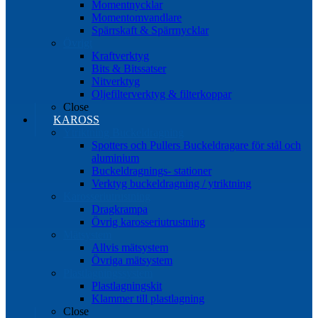
Momentnycklar
Momentomvandlare
Spärrskaft & Spärrnycklar
Övrigt
Kraftverktyg
Bits & Bitssatser
Nitverktyg
Oljefilterverktyg & filterkoppar
Close
KAROSS
Ytriktning Buckeldragning
Spotters och Pullers Buckeldragare för stål och
aluminium
Buckeldragnings- stationer
Verktyg buckeldragning / ytriktning
Karosseriutrustning
Dragkrampa
Övrig karosseriutrustning
Mätsystem
Allvis mätsystem
Övriga mätsystem
Plastlagningssystem
Plastlagningskit
Klammer till plastlagning
Close