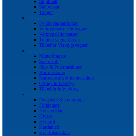
Skjutmått
Stålborstar
Tänger
Verktygssatser
Fyllda vagnar/boxar
Verktygssatser för vagnar
Verktygslådor/satser
Tomma vagnar/boxar
Tillbehör Verktygsvagnar
Luftverktyg
Mutterdragare
Spärrskaft
Slip- & Polermaskiner
Borrmaskiner
Karosserisåg & kapmaskiner
Övriga luftverktyg
Tillbehör luftverktyg
Hylsverktyg
Dragskaft & Ledgrepp
Förlängare
Hylsnycklar
Hylsor
Hylsstift
Kardanled
Kråkfotsnycklar