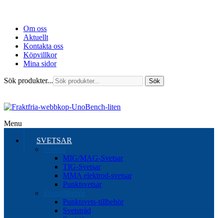
Om oss
Aktuellt
Kontakta oss
Köpvillkor
Mina sidor
Sök produkter...
Sök
Menu
SVETSAR
Svetsar
MIG/MAG-Svetsar
TIG-Svetsar
MMA elektrod-svetsar
Punktsvetsar
Svetstillbehör
Punktsvets-tillbehör
Svetstråd