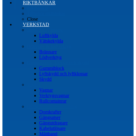
RIKTBÄNKAR
Riktbänkar
Tillbehör riktbänkar
Close
VERKSTAD
Induktionsvärmare
Luftkylda
Vätskekylda
Brännare & lödverktyg
Brännare
Lödverktyg
Gummiblock, klossar och skydd
Gummiblock
Lyftskydd och lyftklossar
Skydd
Vagnar
Vagnar
Verktygsvagnar
Rullcontainrar
Övrig Verkstadsutrustning
Domkrafter
Gängsatser
Gängutdragare
Kabelutlösare
Måttband