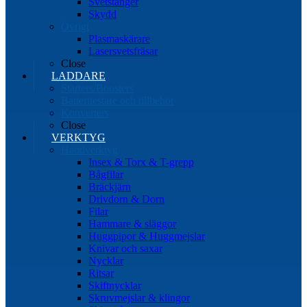
Svetstänger
Skydd
Övrigt
Plasmaskärare
Lasersvetsfräsar
Close
LADDARE
Starters/Boosters
Batteritestare och tillbehör
Konverters
Close
VERKTYG
Handverktyg
Insex & Torx & T-grepp
Bågfilar
Bräckjärn
Drivdorn & Dorn
Filar
Hammare & släggor
Huggpipor & Huggmejslar
Knivar och saxar
Nycklar
Ritsar
Skiftnycklar
Skruvmejslar & klingor