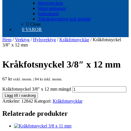
Skruvstycken
Skruvutdragare
Spännband
Teleskopverktyg och speglar
Close
0 VAROR
Hem
/
Verktyg
/
Hylsverktyg
/
Kråkfotsnycklar
/ Kråkfotsnyckel
3/8″ x 12 mm
Kråkfotsnyckel 3/8″ x 12 mm
67
kr
exkl. moms. |
84
kr
inkl. moms.
Kråkfotsnyckel 3/8" x 12 mm mängd
Lägg till i varukorg
Artikelnr:
12842
Kategori:
Kråkfotsnycklar
Relaterade produkter