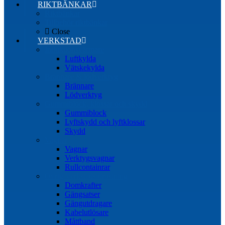
RIKTBÄNKAR
Riktbänkar
Tillbehör riktbänkar
Close
VERKSTAD
Induktionsvärmare
Luftkylda
Vätskekylda
Brännare & lödverktyg
Brännare
Lödverktyg
Gummiblock, klossar och skydd
Gummiblock
Lyftskydd och lyftklossar
Skydd
Vagnar
Vagnar
Verktygsvagnar
Rullcontainrar
Övrig Verkstadsutrustning
Domkrafter
Gängsatser
Gängutdragare
Kabelutlösare
Måttband