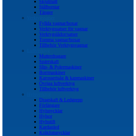
Skjutmått
Stålborstar
Tänger
Verktygssatser
Fyllda vagnar/boxar
Verktygssatser för vagnar
Verktygslådor/satser
Tomma vagnar/boxar
Tillbehör Verktygsvagnar
Luftverktyg
Mutterdragare
Spärrskaft
Slip- & Polermaskiner
Borrmaskiner
Karosserisåg & kapmaskiner
Övriga luftverktyg
Tillbehör luftverktyg
Hylsverktyg
Dragskaft & Ledgrepp
Förlängare
Hylsnycklar
Hylsor
Hylsstift
Kardanled
Kråkfotsnycklar