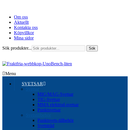
Om oss
Aktuellt
Kontakta oss
Köpvillkor
Mina sidor
Sök produkter...
Sök
Menu
SVETSAR
Svetsar
MIG/MAG-Svetsar
TIG-Svetsar
MMA elektrod-svetsar
Punktsvetsar
Svetstillbehör
Punktsvets-tillbehör
Svetstråd