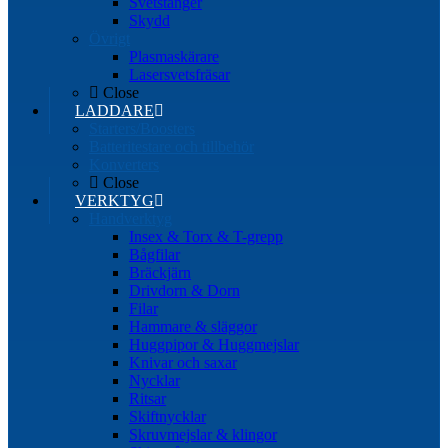
Svetstänger
Skydd
Övrigt
Plasmaskärare
Lasersvetsfräsar
Close
LADDARE
Starters/Boosters
Batteritestare och tillbehör
Konverters
Close
VERKTYG
Handverktyg
Insex & Torx & T-grepp
Bågfilar
Bräckjärn
Drivdorn & Dorn
Filar
Hammare & släggor
Huggpipor & Huggmejslar
Knivar och saxar
Nycklar
Ritsar
Skiftnycklar
Skruvmejslar & klingor