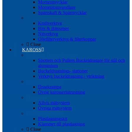
Momentnycklar
Momentomvandlare
Spärrskaft & Spärrnycklar
Övrigt
Kraftverktyg
Bits & Bitssatser
Nitverktyg
Oljefilterverktyg & filterkoppar
Close
KAROSS
Ytriktning Buckeldragning
Spotters och Pullers Buckeldragare för stål och
aluminium
Buckeldragnings- stationer
Verktyg buckeldragning / ytriktning
Karosseriutrustning
Dragkrampa
Övrig karosseriutrustning
Mätsystem
Allvis mätsystem
Övriga mätsystem
Plastlagningssystem
Plastlagningskit
Klammer till plastlagning
Close