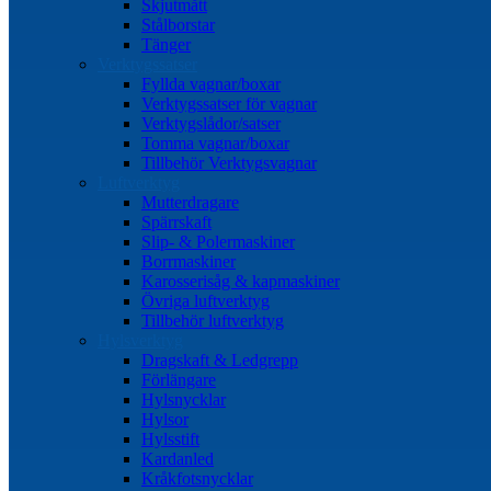
Skjutmått
Stålborstar
Tänger
Verktygssatser
Fyllda vagnar/boxar
Verktygssatser för vagnar
Verktygslådor/satser
Tomma vagnar/boxar
Tillbehör Verktygsvagnar
Luftverktyg
Mutterdragare
Spärrskaft
Slip- & Polermaskiner
Borrmaskiner
Karosserisåg & kapmaskiner
Övriga luftverktyg
Tillbehör luftverktyg
Hylsverktyg
Dragskaft & Ledgrepp
Förlängare
Hylsnycklar
Hylsor
Hylsstift
Kardanled
Kråkfotsnycklar