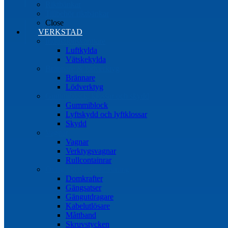
Riktbänkar
Tillbehör riktbänkar
Close
VERKSTAD
Induktionsvärmare
Luftkylda
Vätskekylda
Brännare & lödverktyg
Brännare
Lödverktyg
Gummiblock, klossar och skydd
Gummiblock
Lyftskydd och lyftklossar
Skydd
Vagnar
Vagnar
Verktygsvagnar
Rullcontainrar
Övrig Verkstadsutrustning
Domkrafter
Gängsatser
Gängutdragare
Kabelutlösare
Måttband
Skruvstycken