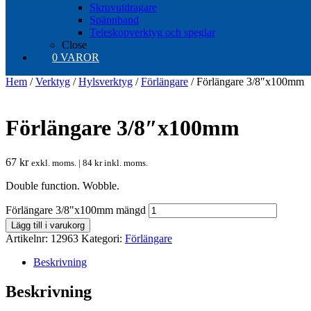
Skruvutdragare
Spännband
Teleskopverktyg och speglar
Close
0 VAROR
Hem
/
Verktyg
/
Hylsverktyg
/
Förlängare
/ Förlängare 3/8″x100mm
Förlängare 3/8″x100mm
67
kr
exkl. moms. |
84
kr
inkl. moms.
Double function. Wobble.
Förlängare 3/8"x100mm mängd
Lägg till i varukorg
Artikelnr:
12963
Kategori:
Förlängare
Beskrivning
Beskrivning