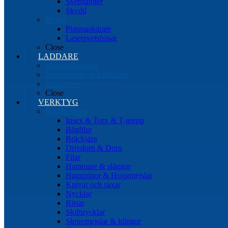
Svetstänger
Skydd
Övrigt
Plasmaskärare
Lasersvetsfräsar
Close
LADDARE
Starters/Boosters
Batteritestare och tillbehör
Konverters
Close
VERKTYG
Handverktyg
Insex & Torx & T-grepp
Bågfilar
Bräckjärn
Drivdorn & Dorn
Filar
Hammare & släggor
Huggpipor & Huggmejslar
Knivar och saxar
Nycklar
Ritsar
Skiftnycklar
Skruvmejslar & klingor