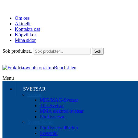
Om oss
Aktuellt
Kontakta oss
Köpvillkor
Mina sidor
Sök produkter...
Sök
Menu
SVETSAR
Svetsar
MIG/MAG-Svetsar
TIG-Svetsar
MMA elektrod-svetsar
Punktsvetsar
Svetstillbehör
Punktsvets-tillbehör
Svetstråd