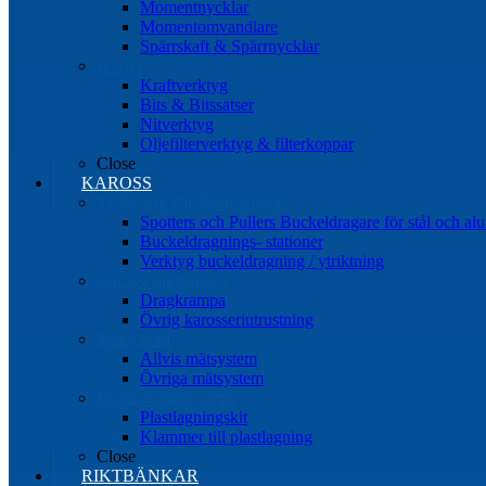
Momentnycklar
Momentomvandlare
Spärrskaft & Spärrnycklar
Övrigt
Kraftverktyg
Bits & Bitssatser
Nitverktyg
Oljefilterverktyg & filterkoppar
Close
KAROSS
Ytriktning Buckeldragning
Spotters och Pullers Buckeldragare för stål och a
Buckeldragnings- stationer
Verktyg buckeldragning / ytriktning
Karosseriutrustning
Dragkrampa
Övrig karosseriutrustning
Mätsystem
Allvis mätsystem
Övriga mätsystem
Plastlagningssystem
Plastlagningskit
Klammer till plastlagning
Close
RIKTBÄNKAR