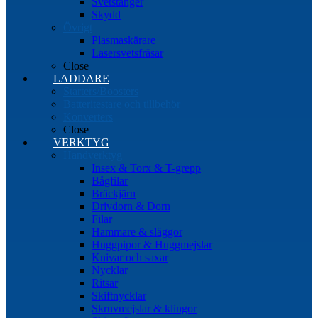
Svetstänger
Skydd
Övrigt
Plasmaskärare
Lasersvetsfräsar
Close
LADDARE
Starters/Boosters
Batteritestare och tillbehör
Konverters
Close
VERKTYG
Handverktyg
Insex & Torx & T-grepp
Bågfilar
Bräckjärn
Drivdorn & Dorn
Filar
Hammare & släggor
Huggpipor & Huggmejslar
Knivar och saxar
Nycklar
Ritsar
Skiftnycklar
Skruvmejslar & klingor