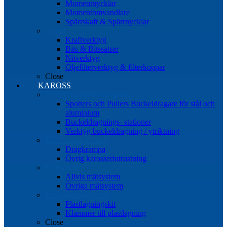
Momentnycklar
Momentomvandlare
Spärrskaft & Spärrnycklar
Övrigt
Kraftverktyg
Bits & Bitssatser
Nitverktyg
Oljefilterverktyg & filterkoppar
Close
KAROSS
Ytriktning Buckeldragning
Spotters och Pullers Buckeldragare för stål och
aluminium
Buckeldragnings- stationer
Verktyg buckeldragning / ytriktning
Karosseriutrustning
Dragkrampa
Övrig karosseriutrustning
Mätsystem
Allvis mätsystem
Övriga mätsystem
Plastlagningssystem
Plastlagningskit
Klammer till plastlagning
Close