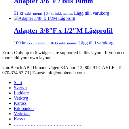
Adapter 3/8″F / bits 10mm
51
kr
Lägg till i varukorg
exkl. moms. |
64
kr
inkl. moms.
Adapter 3/8″F x 1/2″M Lågprofil
109
kr
Lägg till i varukorg
exkl. moms. |
136
kr
inkl. moms.
Error: Only up to 6 widgets are supported in this layout. If you need
more add your own layout.
UnoBench AB | Utmarksvägen 33A port 12, 802 91 GÄVLE | Tel:
070-374 52 73 | E-post: info@unobench.com
Start
Svetsar
Laddare
Verktyg
Kaross
Riktbänkar
Verkstad
Kassa
………………………………………