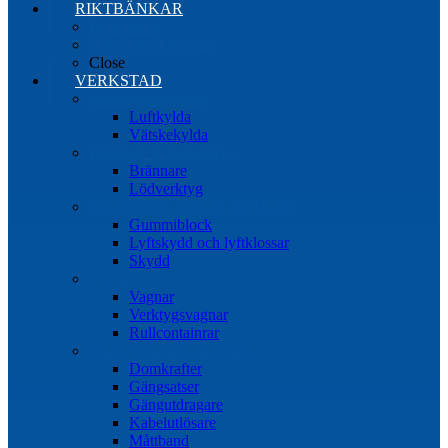
RIKTBÄNKAR
Riktbänkar
Tillbehör riktbänkar
Close
VERKSTAD
Induktionsvärmare
Luftkylda
Vätskekylda
Brännare & lödverktyg
Brännare
Lödverktyg
Gummiblock, klossar och skydd
Gummiblock
Lyftskydd och lyftklossar
Skydd
Vagnar
Vagnar
Verktygsvagnar
Rullcontainrar
Övrig Verkstadsutrustning
Domkrafter
Gängsatser
Gängutdragare
Kabelutlösare
Måttband