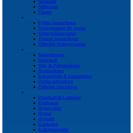
Skjutmått
Stålborstar
Tänger
Verktygssatser
Fyllda vagnar/boxar
Verktygssatser för vagnar
Verktygslådor/satser
Tomma vagnar/boxar
Tillbehör Verktygsvagnar
Luftverktyg
Mutterdragare
Spärrskaft
Slip- & Polermaskiner
Borrmaskiner
Karosserisåg & kapmaskiner
Övriga luftverktyg
Tillbehör luftverktyg
Hylsverktyg
Dragskaft & Ledgrepp
Förlängare
Hylsnycklar
Hylsor
Hylsstift
Kardanled
Kråkfotsnycklar