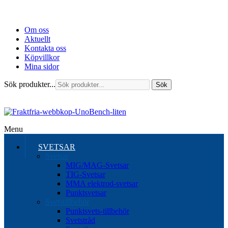
Om oss
Aktuellt
Kontakta oss
Köpvillkor
Mina sidor
Sök produkter...
Sök
Menu
SVETSAR
Svetsar
MIG/MAG-Svetsar
TIG-Svetsar
MMA elektrod-svetsar
Punktsvetsar
Svetstillbehör
Punktsvets-tillbehör
Svetstråd