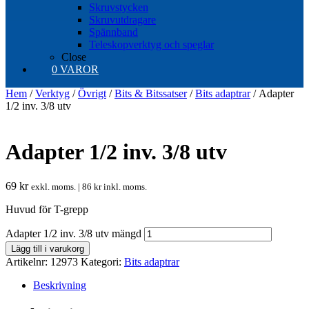
Skruvstycken
Skruvutdragare
Spännband
Teleskopverktyg och speglar
Close
0 VAROR
Hem
/
Verktyg
/
Övrigt
/
Bits & Bitssatser
/
Bits adaptrar
/ Adapter
1/2 inv. 3/8 utv
Adapter 1/2 inv. 3/8 utv
69
kr
exkl. moms. |
86
kr
inkl. moms.
Huvud för T-grepp
Adapter 1/2 inv. 3/8 utv mängd
Lägg till i varukorg
Artikelnr:
12973
Kategori:
Bits adaptrar
Beskrivning